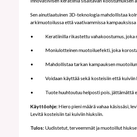
Innovatiivisen keratiinia sisältävän koostumuksen an
Sen ainutlaatuinen 3D-teknologia mahdollistaa kolm
arkimuotoilussa että vaativammissa kampauksissa er
•
Keratiinilla rikastettu vahakoostumus, joka 
•
Moniulotteinen muotoiluefekti, joka korostaa
•
Mahdollistaa tarkan kampauksen muotoilun,
•
Voidaan käyttää sekä kosteisiin että kuiviin
•
Tuote huuhtoutuu helposti pois, jättämättä ei
Käyttöohje:
Hiero pieni määrä vahaa käsissäsi, lev
Levitä kosteisiin tai kuiviin hiuksiin.
Tulos:
Uudistetut, terveemmät ja muotoillut hiukse