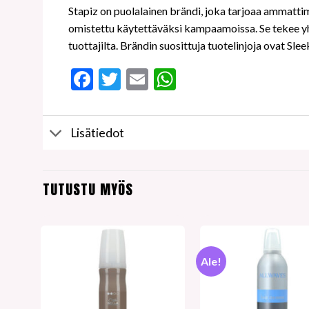
Stapiz on puolalainen brändi, joka tarjoaa ammattim
omistettu käytettäväksi kampaamoissa. Se tekee yht
tuottajilta. Brändin suosittuja tuotelinjoja ovat Sl
Facebook
Twitter
Email
WhatsApp
Lisätiedot
TUTUSTU MYÖS
Ale!