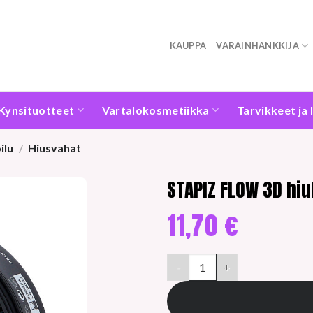
KAUPPA
VARAINHANKKIJA
Kynsituotteet
Vartalokosmetiikka
Tarvikkeet ja 
ilu
/
Hiusvahat
STAPIZ FLOW 3D hi
11,70
€
STAPIZ FLOW 3D hiuksia uudis