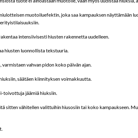
siosta tuote ei ainoastaan muotoile, vaan myös uudistaa hiuksia, an
iulotteisen muotoiluefektin, joka saa kampauksen näyttämään luonno
ityistilaisuuksiin.
rakentaa intensiivisesti hiusten rakennetta uudelleen.
 hiusten luonnollista tekstuuria.
 varmistaen vahvan pidon koko päivän ajan.
 hiuksiin, säätäen kiinnityksen voimakkuutta.
-toivottuja jäämiä hiuksiin.
itä sitten vähitellen valittuihin hiusosiin tai koko kampaukseen. M
t.