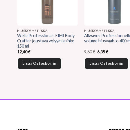
HIUSKOSMETIIKKA
HIUSKOSMETIIKKA
Wella Professionals EIMI Body
Allwaves Professionnell
Crafter joustava volyymisuihke
volume hiusvaahto 400 m
150 ml
Alkuperäinen
Nykyinen
12,40
€
9,60
€
6,35
€
hinta
hinta
oli:
on:
Lisää Ostoskoriin
Lisää Ostoskoriin
9,60 €.
6,35 €.