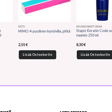
KOTI
HIUSKOSMETIIKKA
e
Stapiz Keratin Code u
MIMO 4-puolinen kynsiviila, pitkä
l
naamio 250 ml
2,55
€
8,30
€
Lisää Ostoskoriin
Lisää Ostoskoriin