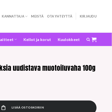
KANNATTAJA
MEISTÄ
OTA YHTEYTTÄ
KIRJAUDU
laitteet
Kellot ja korut
Kuulokkeet
uksia uudistava muotoiluvaha 100g
tava muotoiluvaha 100g määrä
LISÄÄ OSTOSKORIIN