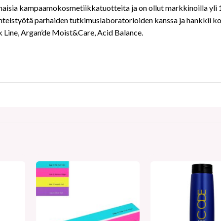
aisia kampaamokosmetiikkatuotteita ja on ollut markkinoilla yli 15
eistyötä parhaiden tutkimuslaboratorioiden kanssa ja hankkii kos
eek Line, Argan’de Moist&Care, Acid Balance.