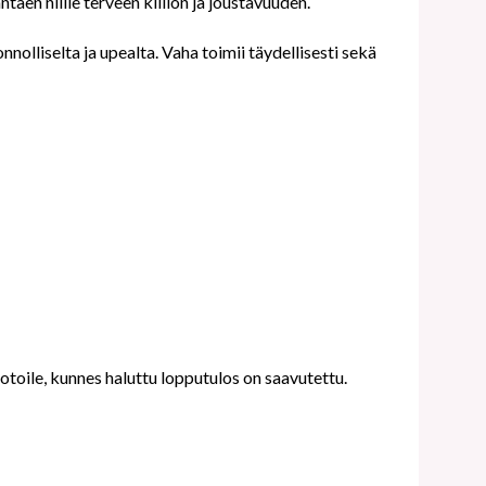
taen niille terveen kiillon ja joustavuuden.
lliselta ja upealta. Vaha toimii täydellisesti sekä
uotoile, kunnes haluttu lopputulos on saavutettu.