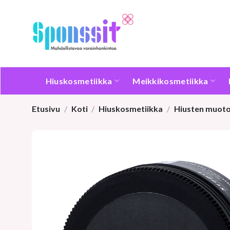
Skip
to
content
Hiuskosmetiikka
Meikkikosmetiikka
Etusivu
/
Koti
/
Hiuskosmetiikka
/
Hiusten muoto