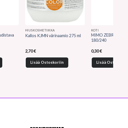
HIUSKOSMETIIKKA
KOTI
udistava
MIMO ZEBRA kynsivii
Kallos KJMN värinaamio 275 ml
180/240
2,70
€
0,30
€
Lisää Ostoskoriin
Lisää Ostoskorii