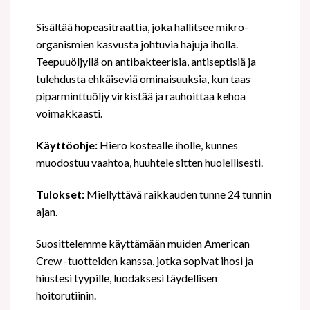
Sisältää hopeasitraattia, joka hallitsee mikro-
organismien kasvusta johtuvia hajuja iholla.
Teepuuöljyllä on antibakteerisia, antiseptisiä ja
tulehdusta ehkäiseviä ominaisuuksia, kun taas
piparminttuöljy virkistää ja rauhoittaa kehoa
voimakkaasti.
Käyttöohje:
Hiero kostealle iholle, kunnes
muodostuu vaahtoa, huuhtele sitten huolellisesti.
Tulokset:
Miellyttävä raikkauden tunne 24 tunnin
ajan.
Suosittelemme käyttämään muiden American
Crew -tuotteiden kanssa, jotka sopivat ihosi ja
hiustesi tyypille, luodaksesi täydellisen
hoitorutiinin.