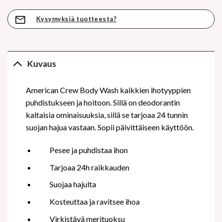
Kysymyksiä tuotteesta?
Kuvaus
American Crew Body Wash kaikkien ihotyyppien
puhdistukseen ja hoitoon. Sillä on deodorantin
kaltaisia ominaisuuksia, sillä se tarjoaa 24 tunnin
suojan hajua vastaan. Sopii päivittäiseen käyttöön.
Pesee ja puhdistaa ihon
Tarjoaa 24h raikkauden
Suojaa hajulta
Kosteuttaa ja ravitsee ihoa
Virkistävä merituoksu