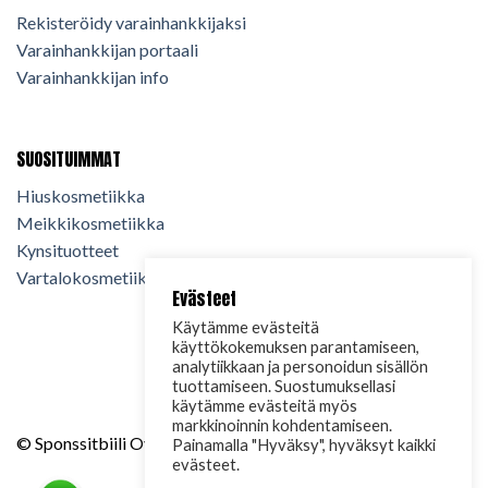
Rekisteröidy varainhankkijaksi
Varainhankkijan portaali
Varainhankkijan info
SUOSITUIMMAT
Hiuskosmetiikka
Meikkikosmetiikka
Kynsituotteet
Vartalokosmetiikka
Evästeet
Käytämme evästeitä
käyttökokemuksen parantamiseen,
analytiikkaan ja personoidun sisällön
tuottamiseen. Suostumuksellasi
käytämme evästeitä myös
markkinoinnin kohdentamiseen.
© Sponssitbiili Oy. 2024. Kaikki oikeudet pidätetään.
Painamalla "Hyväksy", hyväksyt kaikki
evästeet.