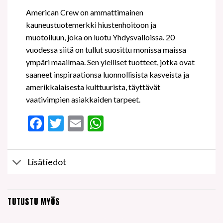
American Crew on ammattimainen
kauneustuotemerkki hiustenhoitoon ja
muotoiluun, joka on luotu Yhdysvalloissa. 20
vuodessa siitä on tullut suosittu monissa maissa
ympäri maailmaa. Sen ylelliset tuotteet, jotka ovat
saaneet inspiraationsa luonnollisista kasveista ja
amerikkalaisesta kulttuurista, täyttävät
vaativimpien asiakkaiden tarpeet.
Facebook
Twitter
Email
WhatsApp
Lisätiedot
TUTUSTU MYÖS