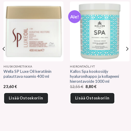
Ale!
HIUSKOSMETIIKKA
HIERONTAÖLJYT
Wella SP Luxe Oil keratiinin
Kallos Spa kookosöljy
palauttava naamio 400 ml
hyaluronihappo ja kollageeni
hierontavoide 1000 ml
Alkuperäinen
Nykyinen
23,60
€
12,55
€
8,80
€
hinta
hinta
oli:
on:
12,55 €.
8,80 €.
Lisää Ostoskoriin
Lisää Ostoskoriin