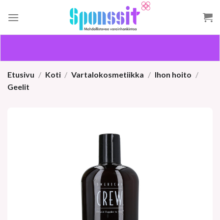
Skip
to
content
Etusivu
/
Koti
/
Vartalokosmetiikka
/
Ihon hoito
/
Geelit