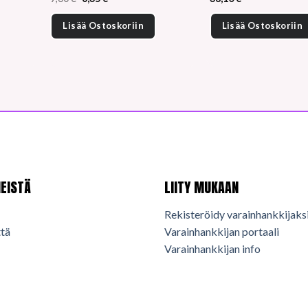
hinta
hinta
oli:
on:
Lisää Ostoskoriin
Lisää Ostoskoriin
9,60 €.
6,35 €.
EISTÄ
LIITY MUKAAN
Rekisteröidy varainhankkijaks
tä
Varainhankkijan portaali
Varainhankkijan info