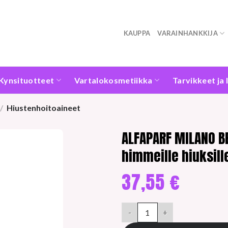
KAUPPA
VARAINHANKKIJA
Kynsituotteet
Vartalokosmetiikka
Tarvikkeet ja 
/
Hiustenhoitoaineet
ALFAPARF MILANO BE
himmeille hiuksill
37,55
€
ALFAPARF MILANO BENVOLEO GLO