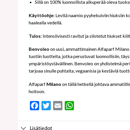
Sillä on 100% luonnollista alkuperää oleva tuoks
Käyttöohje:
Levitä naamio pyyhekuiviin hiuksiin ko
haalealla vedellä.
Tulos:
Intensiivisesti ravitut ja silotetut hiukset kii
Benvoleo
on uusi, ammattimainen Alfaparf Milano 
tuotiin tuotteita, jotka perustuvat luonnollisiin, täy
ympäristöystävällinen. Benvoleo on yhdistelmä peri
tarjoaa sinulle puhtaita, vegaanisia ja kestäviä tuott
Alfaparf
Milano
on tällä hetkellä johtava ammatilli
hoitoon.
Facebook
Twitter
Email
WhatsApp
Lisätiedot