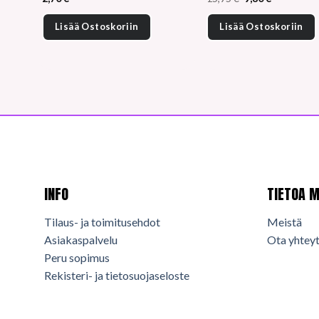
hinta
hinta
oli:
on:
Lisää Ostoskoriin
Lisää Ostoskoriin
15,95 €.
9,80 €.
INFO
TIETOA M
Tilaus- ja toimitusehdot
Meistä
Asiakaspalvelu
Ota yhteyt
Peru sopimus
Rekisteri- ja tietosuojaseloste