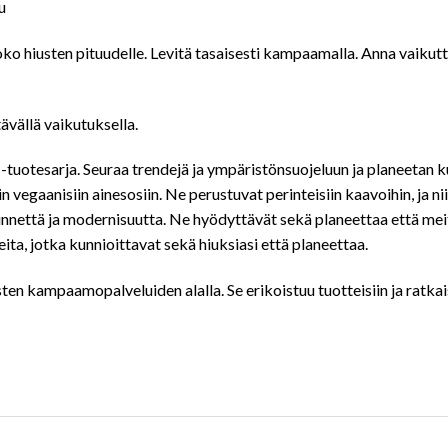
u
ko hiusten pituudelle. Levitä tasaisesti kampaamalla. Anna vaikutta
ltävällä vaikutuksella.
-tuotesarja. Seuraa trendejä ja ympäristönsuojeluun ja planeetan 
sin vegaanisiin ainesosiin. Ne perustuvat perinteisiin kaavoihin, ja 
nnettä ja modernisuutta. Ne hyödyttävät sekä planeettaa että meitä
eita, jotka kunnioittavat sekä hiuksiasi että planeettaa.
sten kampaamopalveluiden alalla. Se erikoistuu tuotteisiin ja ratka