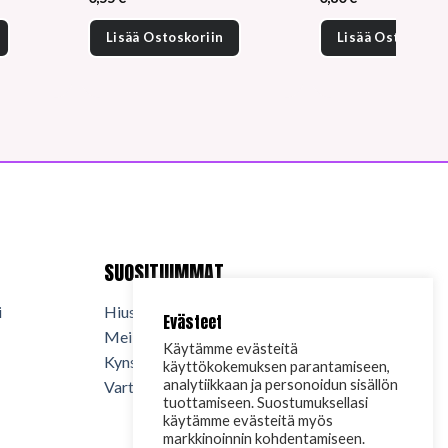
Lisää Ostoskoriin
Lisää Ostoskorii
SUOSITUIMMAT
i
Hiuskosmetiikka
Evästeet
Meikkikosmetiikka
Käytämme evästeitä
Kynsituotteet
käyttökokemuksen parantamiseen,
analytiikkaan ja personoidun sisällön
Vartalokosmetiikka
tuottamiseen. Suostumuksellasi
käytämme evästeitä myös
markkinoinnin kohdentamiseen.