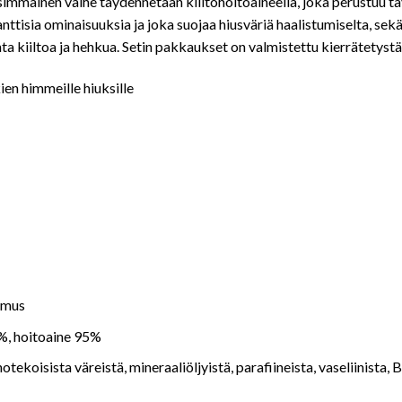
immäinen vaihe täydennetään kiiltohoitoaineella, joka perustuu tä
ttisia ominaisuuksia ja joka suojaa hiusväriä haalistumiselta, sekä
nta kiiltoa ja hehkua. Setin pakkaukset on valmistettu kierrätetyst
ien himmeille hiuksille
umus
%, hoitoaine 95%
inotekoisista väreistä, mineraaliöljyistä, parafiineista, vaseliinista