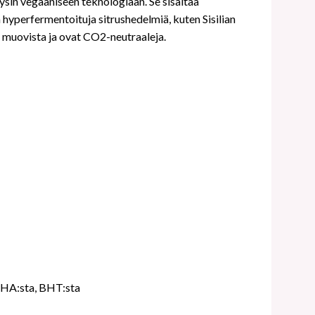
ysin vegaaniseen teknologiaan. Se sisältää
 hyperfermentoituja sitrushedelmiä, kuten Sisilian
ä muovista ja ovat CO2-neutraaleja.
, BHA:sta, BHT:sta