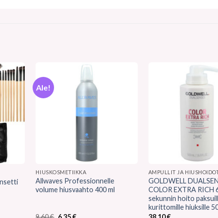
Ale!
HIUSKOSMETIIKKA
AMPULLIT JA HIUSHOIDO
Allwaves Professionnelle
GOLDWELL DUALSEN
nsetti
volume hiusvaahto 400 ml
COLOR EXTRA RICH 
sekunnin hoito paksuill
kurittomille hiuksille 5
Alkuperäinen
Nykyinen
9,60
€
6,35
€
38,10
€