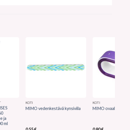
T
KOTI
KOTI
SES
MIMO vedenkestävä kynsiviila
MIMO ovaali kynsivii
60
e ja
00 ml
0,55
€
0,80
€