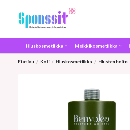
Skip
to
content
Hiuskosmetiikka
Meikkikosmetiikka
Etusivu
/
Koti
/
Hiuskosmetiikka
/
Hiusten hoito