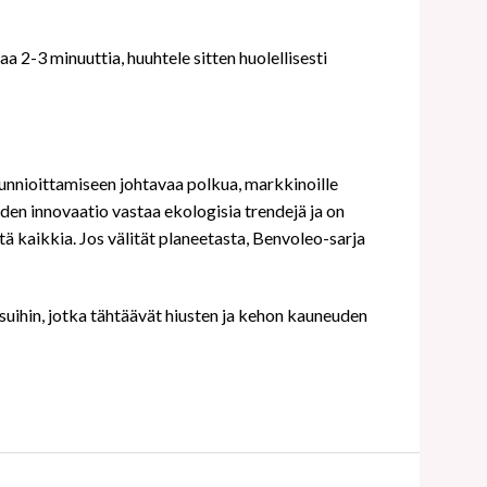
a 2-3 minuuttia, huuhtele sitten huolellisesti
kunnioittamiseen johtavaa polkua, markkinoille
niiden innovaatio vastaa ekologisia trendejä ja on
 kaikkia. Jos välität planeetasta, Benvoleo-sarja
isuihin, jotka tähtäävät hiusten ja kehon kauneuden