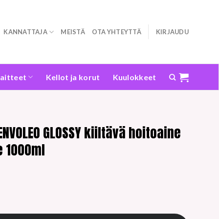
KANNATTAJA
MEISTÄ
OTA YHTEYTTÄ
KIRJAUDU
laitteet
Kellot ja korut
Kuulokkeet
NVOLEO GLOSSY kiiltävä hoitoaine
e 1000ml
SSY kiiltävä hoitoaine himmeille hiuksille 1000ml määrä