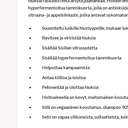
hiuksia raskaiksi eikä ärsytä päänahkaa. Hoidon ens
hyperfermentoitua tammikuorta, jolla on antioksidan
sitruuna- ja appelsiiniuute, jotka antavat uskomato
Suunniteltu kaikille hiustyypeille, mukaan luk
Ravitsee ja virkistää hiuksia
Sisältää Sisilian sitrusuutetta
Sisältää hyperfermentoitua tammikuorta
Helpottaa kampaamista
Antaa kiiltoa ja loistoa
Pehmentää ja silottaa hiuksia
Hoitoaineella on kevyt, maitomainen koost
Sillä on vegaaninen koostumus, shampoo 90
Setti on vapaa silikoneista, sulfaatteista, ke