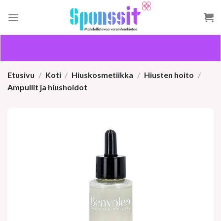
Skip
to
content
Etusivu
/
Koti
/
Hiuskosmetiikka
/
Hiusten hoito
/
Ampullit ja hiushoidot