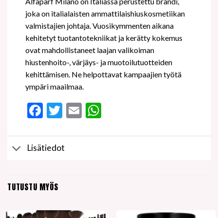
Alfaparf Milano on Italiassa perustettu brändi,
joka on italialaisten ammattilaishiuskosmetiikan
valmistajien johtaja. Vuosikymmenten aikana
kehitetyt tuotantotekniikat ja kerätty kokemus
ovat mahdollistaneet laajan valikoiman
hiustenhoito-, värjäys- ja muotoilutuotteiden
kehittämisen. Ne helpottavat kampaajien työtä
ympäri maailmaa.
Facebook
Twitter
Email
WhatsApp
Lisätiedot
TUTUSTU MYÖS