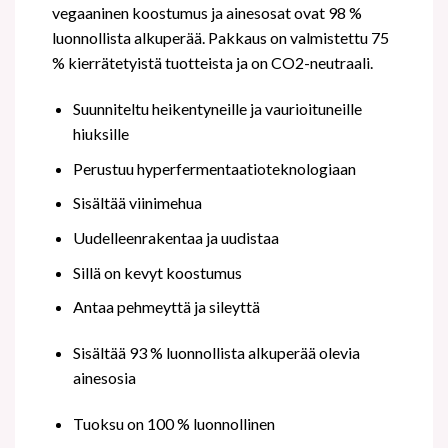
vegaaninen koostumus ja ainesosat ovat 98 %
luonnollista alkuperää. Pakkaus on valmistettu 75
% kierrätetyistä tuotteista ja on CO2-neutraali.
Suunniteltu heikentyneille ja vaurioituneille
hiuksille
Perustuu hyperfermentaatioteknologiaan
Sisältää viinimehua
Uudelleenrakentaa ja uudistaa
Sillä on kevyt koostumus
Antaa pehmeyttä ja sileyttä
Sisältää 93 % luonnollista alkuperää olevia
ainesosia
Tuoksu on 100 % luonnollinen