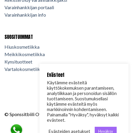
Varainhankkijan portaali
Varainhankkijan info
SUOSITUIMMAT
Hiuskosmetiikka
Meikkikosmetiikka
Kynsituotteet
Vartalokosmetiikka
Evästeet
Käytämme evästeitä
käyttökokemuksen parantamiseen,
analytiikkaan ja personoidun sisällön
tuottamiseen. Suostumuksellasi
käytämme evästeitä myös
markkinoinnin kohdentamiseen.
© Sponssitbiili Oy. 2024. Kaikki oikeudet pidätetään.
Painamalla "Hyväksy", hyväksyt kaikki
evästeet.
Evästeiden asetukset
Hyväksy