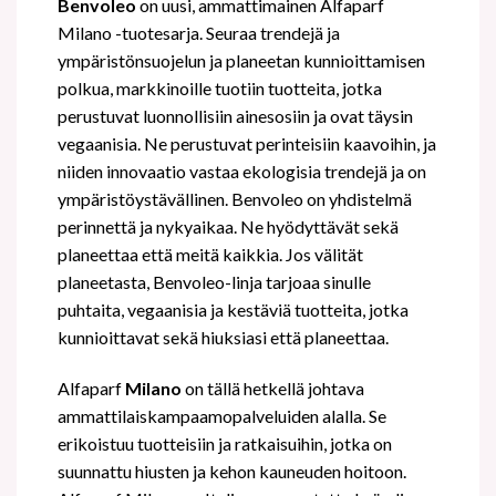
Benvoleo
on uusi, ammattimainen Alfaparf
Milano -tuotesarja. Seuraa trendejä ja
ympäristönsuojelun ja planeetan kunnioittamisen
polkua, markkinoille tuotiin tuotteita, jotka
perustuvat luonnollisiin ainesosiin ja ovat täysin
vegaanisia. Ne perustuvat perinteisiin kaavoihin, ja
niiden innovaatio vastaa ekologisia trendejä ja on
ympäristöystävällinen. Benvoleo on yhdistelmä
perinnettä ja nykyaikaa. Ne hyödyttävät sekä
planeettaa että meitä kaikkia. Jos välität
planeetasta, Benvoleo-linja tarjoaa sinulle
puhtaita, vegaanisia ja kestäviä tuotteita, jotka
kunnioittavat sekä hiuksiasi että planeettaa.
Alfaparf
Milano
on tällä hetkellä johtava
ammattilaiskampaamopalveluiden alalla. Se
erikoistuu tuotteisiin ja ratkaisuihin, jotka on
suunnattu hiusten ja kehon kauneuden hoitoon.