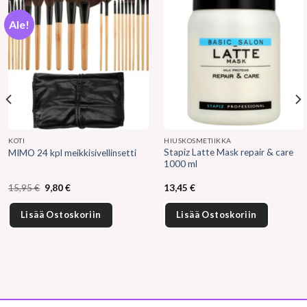
Ale!
KOTI
HIUSKOSMETIIKKA
Stapiz Latte Mask repair & care
MIMO 24 kpl meikkisivellinsetti
1000 ml
Alkuperäinen
Nykyinen
15,95
€
9,80
€
13,45
€
hinta
hinta
oli:
on:
15,95 €.
9,80 €.
Lisää Ostoskoriin
Lisää Ostoskoriin