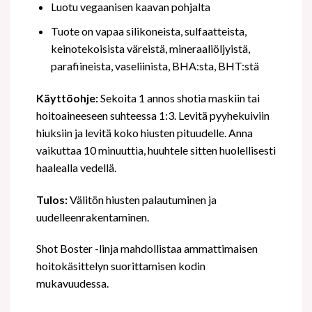
Luotu vegaanisen kaavan pohjalta
Tuote on vapaa silikoneista, sulfaatteista,
keinotekoisista väreistä, mineraaliöljyistä,
parafiineista, vaseliinista, BHA:sta, BHT:stä
Käyttöohje:
Sekoita 1 annos shotia maskiin tai
hoitoaineeseen suhteessa 1:3. Levitä pyyhekuiviin
hiuksiin ja levitä koko hiusten pituudelle. Anna
vaikuttaa 10 minuuttia, huuhtele sitten huolellisesti
haalealla vedellä.
Tulos:
Välitön hiusten palautuminen ja
uudelleenrakentaminen.
Shot Boster -linja mahdollistaa ammattimaisen
hoitokäsittelyn suorittamisen kodin
mukavuudessa.