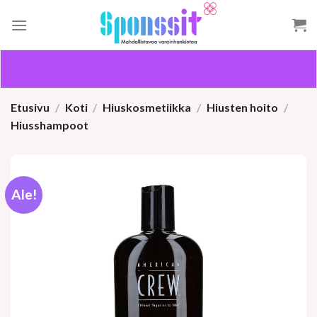
Skip
to
content
Etusivu
/
Koti
/
Hiuskosmetiikka
/
Hiusten hoito
/
Hiusshampoot
Ale!