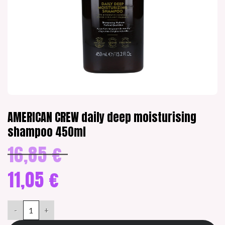
AMERICAN CREW daily deep moisturising
shampoo 450ml
16,85
€
Alkuperäinen
hinta
oli:
11,05
€
16,85 €.
Nykyinen
hinta
AMERICAN CREW daily deep moisturising shampoo 450ml määrä
on:
11,05 €.