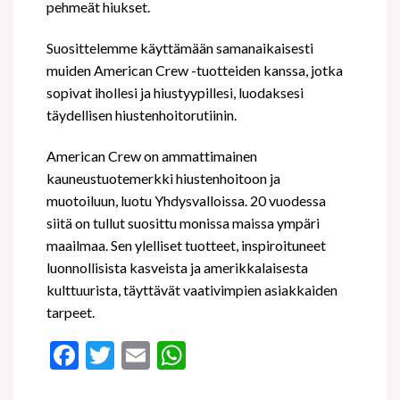
pehmeät hiukset.
Suosittelemme käyttämään samanaikaisesti
muiden American Crew -tuotteiden kanssa, jotka
sopivat ihollesi ja hiustyypillesi, luodaksesi
täydellisen hiustenhoitorutiinin.
American Crew on ammattimainen
kauneustuotemerkki hiustenhoitoon ja
muotoiluun, luotu Yhdysvalloissa. 20 vuodessa
siitä on tullut suosittu monissa maissa ympäri
maailmaa. Sen ylelliset tuotteet, inspiroituneet
luonnollisista kasveista ja amerikkalaisesta
kulttuurista, täyttävät vaativimpien asiakkaiden
tarpeet.
Facebook
Twitter
Email
WhatsApp