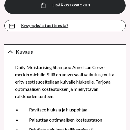
LISÄÄ OSTOSKORIIN
Kysymyksiä tuotteesta?
Kuvaus
Daily Moisturising Shampoo American Crew -
merkin miehille. Sillä on universaali vaikutus, mutta
erityisesti suositellaan kuivalle hiukselle. Tarjoaa
optimaalisen kosteutuksen ja miellyttävän
raikkauden tunteen.
Ravitsee hiuksia ja hiuspohjaa
Palauttaa optimaalisen kosteustason
Puhdistaa hiukset hellävaraisesti