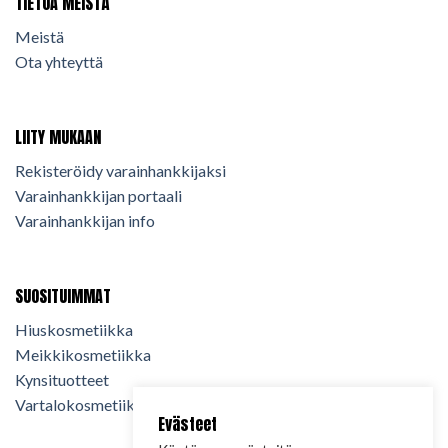
TIETOA MEISTÄ
Meistä
Ota yhteyttä
LIITY MUKAAN
Rekisteröidy varainhankkijaksi
Varainhankkijan portaali
Varainhankkijan info
SUOSITUIMMAT
Hiuskosmetiikka
Meikkikosmetiikka
Kynsituotteet
Vartalokosmetiikka
Evästeet