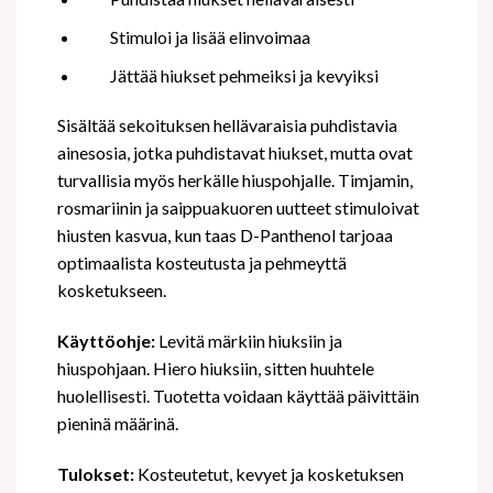
Stimuloi ja lisää elinvoimaa
Jättää hiukset pehmeiksi ja kevyiksi
Sisältää sekoituksen hellävaraisia puhdistavia
ainesosia, jotka puhdistavat hiukset, mutta ovat
turvallisia myös herkälle hiuspohjalle. Timjamin,
rosmariinin ja saippuakuoren uutteet stimuloivat
hiusten kasvua, kun taas D-Panthenol tarjoaa
optimaalista kosteutusta ja pehmeyttä
kosketukseen.
Käyttöohje:
Levitä märkiin hiuksiin ja
hiuspohjaan. Hiero hiuksiin, sitten huuhtele
huolellisesti. Tuotetta voidaan käyttää päivittäin
pieninä määrinä.
Tulokset:
Kosteutetut, kevyet ja kosketuksen