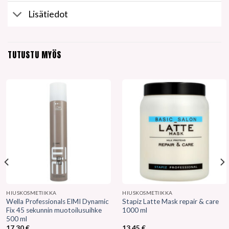
Lisätiedot
TUTUSTU MYÖS
HIUSKOSMETIIKKA
HIUSKOSMETIIKKA
Wella Professionals EIMI Dynamic
Stapiz Latte Mask repair & care
Fix 45 sekunnin muotoilusuihke
1000 ml
500 ml
17,30
€
13,45
€