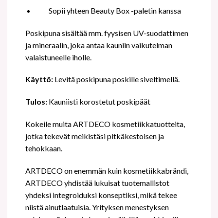
Sopii yhteen Beauty Box -paletin kanssa
Poskipuna sisältää mm. fyysisen UV-suodattimen
ja mineraalin, joka antaa kauniin vaikutelman
valaistuneelle iholle.
Käyttö:
Levitä poskipuna poskille siveltimellä.
Tulos:
Kauniisti korostetut poskipäät
Kokeile muita ARTDECO kosmetiikkatuotteita,
jotka tekevät meikistäsi pitkäkestoisen ja
tehokkaan.
ARTDECO on enemmän kuin kosmetiikkabrändi,
ARTDECO yhdistää lukuisat tuotemallistot
yhdeksi integroiduksi konseptiksi, mikä tekee
niistä ainutlaatuisia. Yrityksen menestyksen