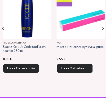
HIUSKOSMETIIKKA
KOTI
Stapiz Keratin Code uudistava
MIMO 4-puolinen kynsiviila, pitkä
naamio 250 ml
8,30
€
2,55
€
Lisää Ostoskoriin
Lisää Ostoskoriin