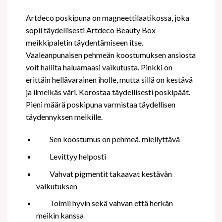
Artdeco poskipuna on magneettilaatikossa, joka
sopii täydellisesti Artdeco Beauty Box -
meikkipaletin täydentämiseen itse.
Vaaleanpunaisen pehmeän koostumuksen ansiosta
voit hallita haluamaasi vaikutusta. Pinkki on
erittäin hellävarainen iholle, mutta sillä on kestävä
ja ilmeikäs väri. Korostaa täydellisesti poskipäät.
Pieni määrä poskipuna varmistaa täydellisen
täydennyksen meikille.
Sen koostumus on pehmeä, miellyttävä
Levittyy helposti
Vahvat pigmentit takaavat kestävän
vaikutuksen
Toimii hyvin sekä vahvan että herkän
meikin kanssa