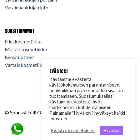
Varainhankkijan info
SUOSITUIMMAT
Hiuskosmetiikka
Meikkikosmetiikka
Kynsituotteet
Vartalokosmetiikka
Evästeet
Käytämme evästeitä
käyttökokemuksen parantamiseen,
analytiikkaan ja personoidun sisällön
tuottamiseen. Suostumuksellasi
käytämme evästeitä myös
markkinoinnin kohdentamiseen.
© Sponssitbiili Oy. 2024. Kaikki oikeudet pidätetään.
Painamalla "Hyväksy", hyväksyt kaikki
evästeet.
Evästeiden asetukset
Hyväksy