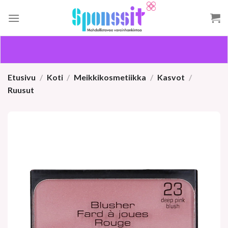
Skip
to
content
Etusivu
/
Koti
/
Meikkikosmetiikka
/
Kasvot
/
Ruusut