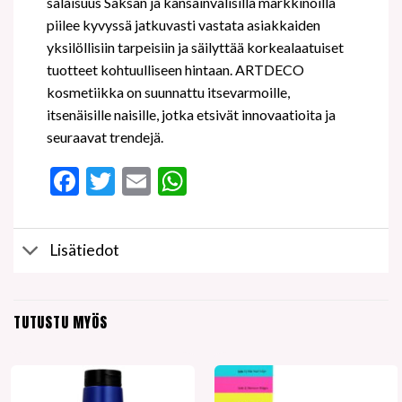
salaisuus Saksan ja kansainvälisillä markkinoilla
piilee kyvyssä jatkuvasti vastata asiakkaiden
yksilöllisiin tarpeisiin ja säilyttää korkealaatuiset
tuotteet kohtuulliseen hintaan. ARTDECO
kosmetiikka on suunnattu itsevarmoille,
itsenäisille naisille, jotka etsivät innovaatioita ja
seuraavat trendejä.
Facebook
Twitter
Email
WhatsApp
Lisätiedot
TUTUSTU MYÖS