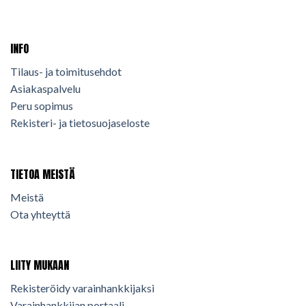
INFO
Tilaus- ja toimitusehdot
Asiakaspalvelu
Peru sopimus
Rekisteri- ja tietosuojaseloste
TIETOA MEISTÄ
Meistä
Ota yhteyttä
LIITY MUKAAN
Rekisteröidy varainhankkijaksi
Varainhankkijan portaali