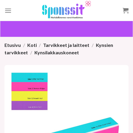
Skip
to
content
Etusivu
/
Koti
/
Tarvikkeet ja laitteet
/
Kynsien
tarvikkeet
/
Kynsilakkauskoneet