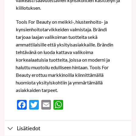
vaikeasti saavutettavien kynsikohtien käsittelyn ja
kiillotuksen.
Tools For Beauty on meikki-, hiustenhoito- ja
kynsienhoitotarvikkeiden valmistaja. Brändi
tarjoaa laajan valikoiman tuotteita sekä
ammattilaisille että yksityisasiakkaille. Brändin
tehtävänä on luoda kattava valikoima
korkealaatuisia tuotteita, joissa on moderni ja
haluttu muotoilu edulliseen hintaan. Tools For
Beauty erottuu markkinoilla kiinnittämällä
huomiota yksityiskohtiin ja ymmärtämällä
asiakkaiden tarpeet.
Facebook
Twitter
Email
WhatsApp
Lisätiedot