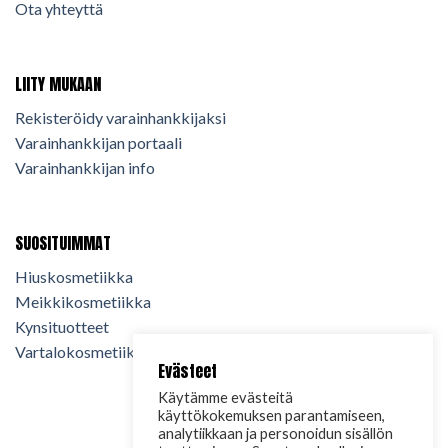
Ota yhteyttä
LIITY MUKAAN
Rekisteröidy varainhankkijaksi
Varainhankkijan portaali
Varainhankkijan info
SUOSITUIMMAT
Hiuskosmetiikka
Meikkikosmetiikka
Kynsituotteet
Vartalokosmetiikka
Evästeet
Käytämme evästeitä
käyttökokemuksen parantamiseen,
analytiikkaan ja personoidun sisällön