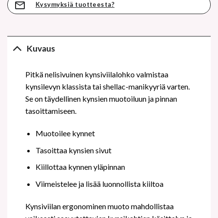
Kysymyksiä tuotteesta?
Kuvaus
Pitkä nelisivuinen kynsiviilalohko valmistaa
kynsilevyn klassista tai shellac-manikyyriä varten.
Se on täydellinen kynsien muotoiluun ja pinnan
tasoittamiseen.
Muotoilee kynnet
Tasoittaa kynsien sivut
Kiillottaa kynnen yläpinnan
Viimeistelee ja lisää luonnollista kiiltoa
Kynsiviilan ergonominen muoto mahdollistaa