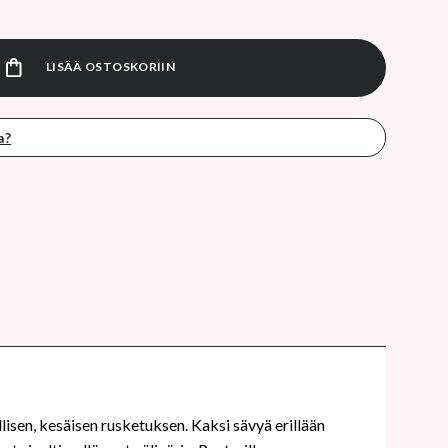
act natural aurinkopuuterin täyttöpakkaus 80 10g määrä
LISÄÄ OSTOSKORIIN
a?
isen, kesäisen rusketuksen. Kaksi sävyä erillään