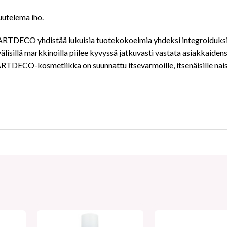
uutelema iho.
TDECO yhdistää lukuisia tuotekokoelmia yhdeksi integroiduksi kon
isillä markkinoilla piilee kyvyssä jatkuvasti vastata asiakkaidensa 
ARTDECO-kosmetiikka on suunnattu itsevarmoille, itsenäisille naisil