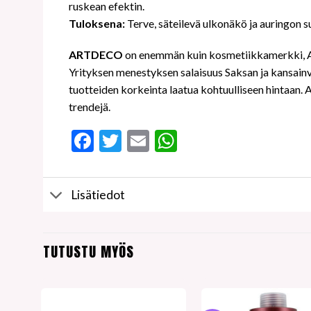
ruskean efektin.
Tuloksena:
Terve, säteilevä ulkonäkö ja auringon s
ARTDECO
on enemmän kuin kosmetiikkamerkki, AR
Yrityksen menestyksen salaisuus Saksan ja kansainväl
tuotteiden korkeinta laatua kohtuulliseen hintaan. 
trendejä.
Facebook
Twitter
Email
WhatsApp
Lisätiedot
TUTUSTU MYÖS