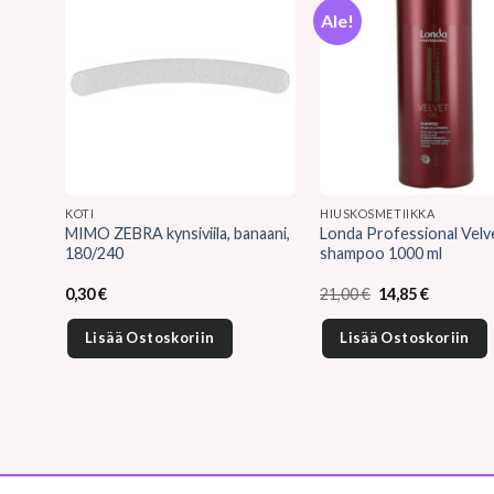
Ale!
KOTI
HIUSKOSMETIIKKA
MIMO ZEBRA kynsiviila, banaani,
Londa Professional Velve
180/240
shampoo 1000 ml
Alkuperäinen
Nykyinen
0,30
€
21,00
€
14,85
€
hinta
hinta
oli:
on:
Lisää Ostoskoriin
Lisää Ostoskoriin
21,00 €.
14,85 €.