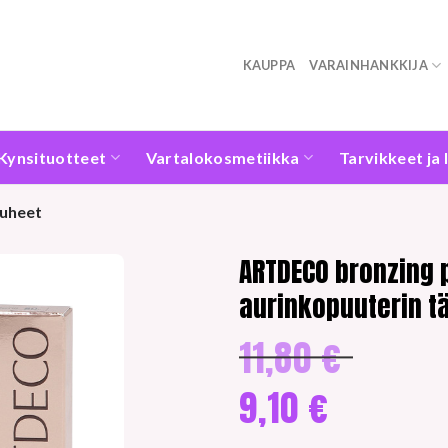
KAUPPA
VARAINHANKKIJA
Kynsituotteet
Vartalokosmetiikka
Tarvikkeet ja 
auheet
ARTDECO bronzing
aurinkopuuterin t
11,80
€
Alkuperäinen
hinta
oli:
9,10
€
11,80 €.
Nykyinen