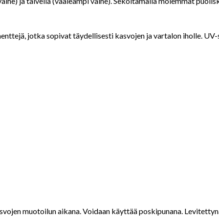
he) ja talvella (vaaleampi vaihe). Sekoitamalla molemmat puoliskot
nttejä, jotka sopivat täydellisesti kasvojen ja vartalon iholle. 
asvojen muotoilun aikana. Voidaan käyttää poskipunana. Levitetty