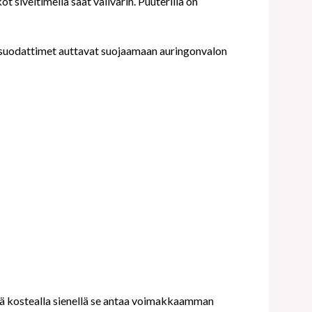
 siveltimellä saat välivärin. Puuterilla on
UV-suodattimet auttavat suojaamaan auringonvalon
nä kostealla sienellä se antaa voimakkaamman