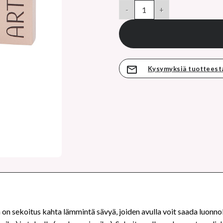
hinta
ARTDECO bronzing powder comp
on:
9,10 €.
Kysymyksiä tuotteest
 sekoitus kahta lämmintä sävyä, joiden avulla voit saada luonnoll