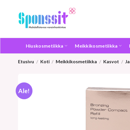
Skip
to
content
Hiuskosmetiikka
Meikkikosmetiikka
Etusivu
/
Koti
/
Meikkikosmetiikka
/
Kasvot
/
J
Ale!