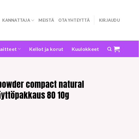
KANNATTAJA
MEISTÄ
OTA YHTEYTTÄ
KIRJAUDU
laitteet
Kellot ja korut
Kuulokkeet
 powder compact natural
äyttöpakkaus 80 10g