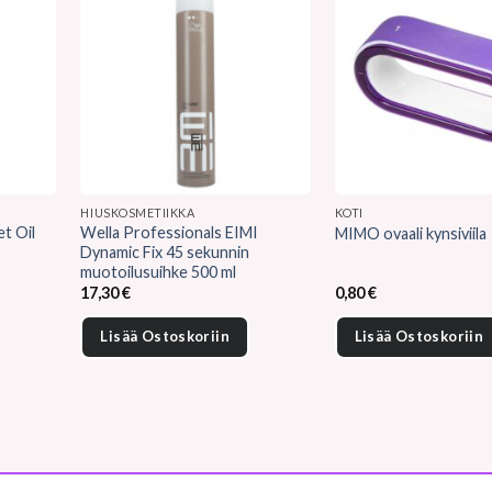
HIUSKOSMETIIKKA
KOTI
t Oil
Wella Professionals EIMI
MIMO ovaali kynsiviila
Dynamic Fix 45 sekunnin
muotoilusuihke 500 ml
17,30
€
0,80
€
Lisää Ostoskoriin
Lisää Ostoskoriin