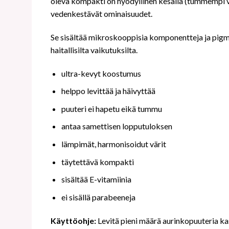
oleva kompakti on hyödyllinen kesällä (tummempi vai
vedenkestävät ominaisuudet.
Se sisältää mikroskooppisia komponentteja ja pigme
haitallisilta vaikutuksilta.
ultra-kevyt koostumus
helppo levittää ja häivyttää
puuteri ei hapetu eikä tummu
antaa samettisen lopputuloksen
lämpimät, harmonisoidut värit
täytettävä kompakti
sisältää E-vitamiinia
ei sisällä parabeeneja
Käyttöohje:
Levitä pieni määrä aurinkopuuteria k