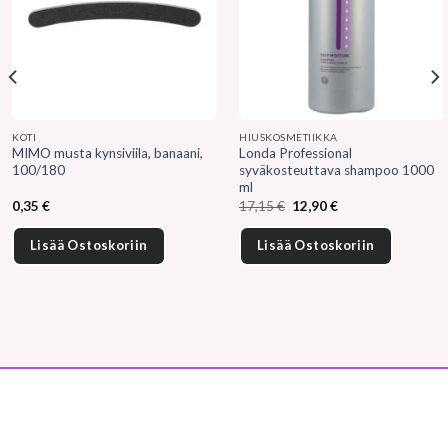
KOTI
HIUSKOSMETIIKKA
MIMO musta kynsiviila, banaani,
Londa Professional
100/180
syväkosteuttava shampoo 1000
ml
Alkuperäinen
Nykyinen
0,35
€
17,15
€
12,90
€
hinta
hinta
oli:
on:
17,15 €.
12,90 €.
Lisää Ostoskoriin
Lisää Ostoskoriin