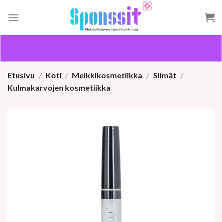
Skip
to
content
Etusivu
/
Koti
/
Meikkikosmetiikka
/
Silmät
/
Kulmakarvojen kosmetiikka