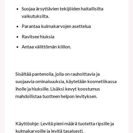
Suojaa ärsyttävien tekijöiden haitallisilta
vaikutuksilta.
Parantaa kulmakarvojen asettelua
Ravitsee hiuksia
Antaa välittömän kiillon.
Sisältää pantenolia, jolla on rauhoittavia ja
suojaavia ominaisuuksia, käytetään kosmetiikassa
iholle ja hiuksille. Lisäksi kevyt koostumus
mahdollistaa tuotteen helpon levityksen.
Käyttöohje: Levitä pieni määrä tuotetta ripsille ja
kulmakarvoille ja levitä tasaisesti.