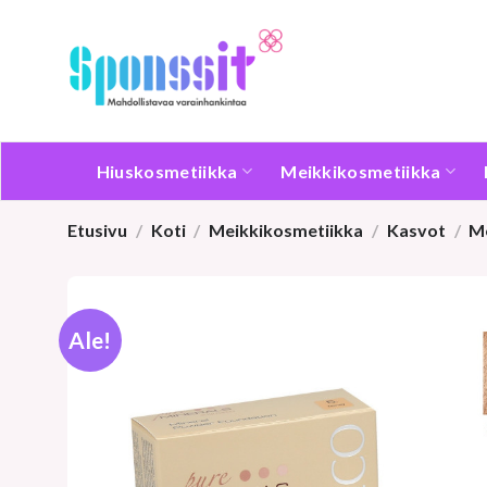
Skip
to
content
Hiuskosmetiikka
Meikkikosmetiikka
Etusivu
/
Koti
/
Meikkikosmetiikka
/
Kasvot
/
Me
Ale!