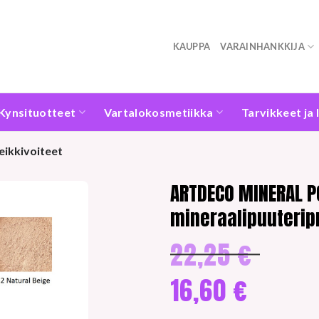
KAUPPA
VARAINHANKKIJA
Kynsituotteet
Vartalokosmetiikka
Tarvikkeet ja 
ikkivoiteet
ARTDECO MINERAL 
mineraalipuuteripr
22,25
€
Alkuperäine
hinta
oli:
16,60
€
22,25 €.
Nykyinen