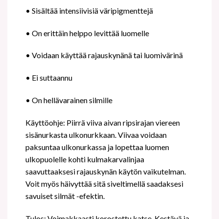
• Sisältää intensiivisiä väripigmenttejä
• On erittäin helppo levittää luomelle
• Voidaan käyttää rajauskynänä tai luomivärinä
• Ei suttaannu
• On hellävarainen silmille
Käyttöohje: Piirrä viiva aivan ripsirajan viereen
sisänurkasta ulkonurkkaan. Viivaa voidaan
paksuntaa ulkonurkassa ja lopettaa luomen
ulkopuolelle kohti kulmakarvalinjaa
saavuttaaksesi rajauskynän käytön vaikutelman.
Voit myös häivyttää sitä siveltimellä saadaksesi
savuiset silmät -efektin.
Tulos: Voimakkaasti korostettu katse. Kestävä ja