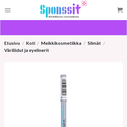
Skip
to
content
Etusivu
/
Koti
/
Meikkikosmetiikka
/
Silmät
/
Väriliidut ja eyelinerit