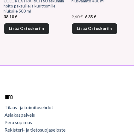
COLOR EXTRA RICH 60 sekunnin
hiusvaahto 400 ml
hoito paksuille ja kurittomille
hiuksille 500 ml
Alkuperäinen
Nykyinen
38,10
€
9,60
€
6,35
€
hinta
hinta
oli:
on:
9,60 €.
6,35 €.
Lisää Ostoskoriin
Lisää Ostoskoriin
INFO
Tilaus- ja toimitusehdot
Asiakaspalvelu
Peru sopimus
Rekisteri- ja tietosuojaseloste