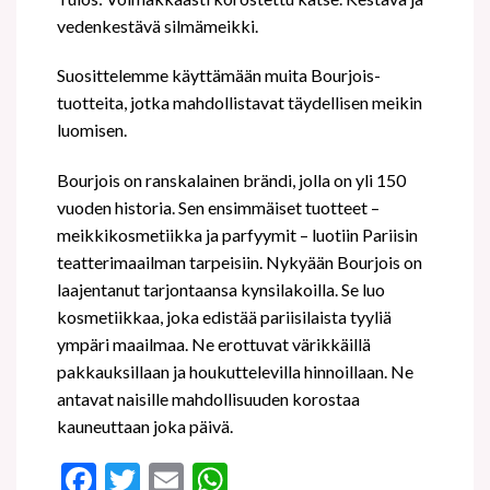
vedenkestävä silmämeikki.
Suosittelemme käyttämään muita Bourjois-
tuotteita, jotka mahdollistavat täydellisen meikin
luomisen.
Bourjois on ranskalainen brändi, jolla on yli 150
vuoden historia. Sen ensimmäiset tuotteet –
meikkikosmetiikka ja parfyymit – luotiin Pariisin
teatterimaailman tarpeisiin. Nykyään Bourjois on
laajentanut tarjontaansa kynsilakoilla. Se luo
kosmetiikkaa, joka edistää pariisilaista tyyliä
ympäri maailmaa. Ne erottuvat värikkäillä
pakkauksillaan ja houkuttelevilla hinnoillaan. Ne
antavat naisille mahdollisuuden korostaa
kauneuttaan joka päivä.
Facebook
Twitter
Email
WhatsApp