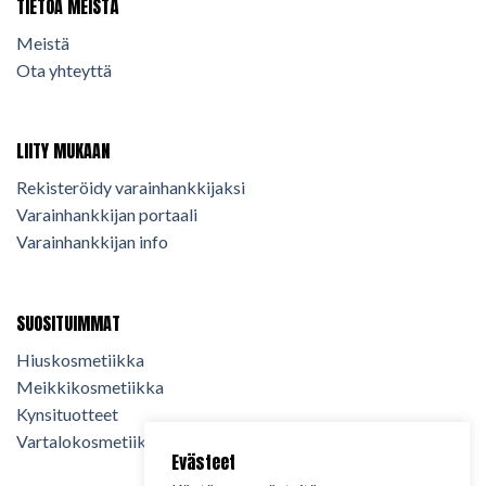
TIETOA MEISTÄ
Meistä
Ota yhteyttä
LIITY MUKAAN
Rekisteröidy varainhankkijaksi
Varainhankkijan portaali
Varainhankkijan info
SUOSITUIMMAT
Hiuskosmetiikka
Meikkikosmetiikka
Kynsituotteet
Vartalokosmetiikka
Evästeet