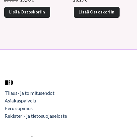
23,55
€
15,70
€
26,15
€
hinta
hinta
oli:
on:
23,55 €.
15,70 €.
Lisää Ostoskoriin
Lisää Ostoskoriin
INFO
Tilaus- ja toimitusehdot
Asiakaspalvelu
Peru sopimus
Rekisteri- ja tietosuojaseloste