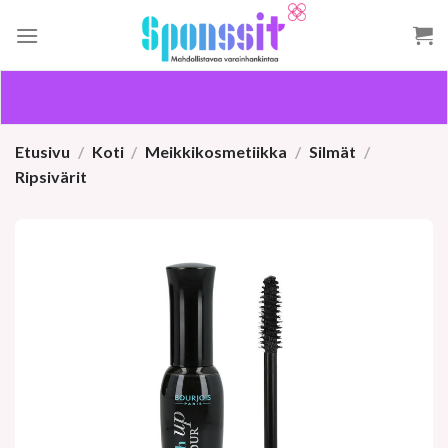
Skip
to
content
Etusivu
/
Koti
/
Meikkikosmetiikka
/
Silmät
/
Ripsivärit