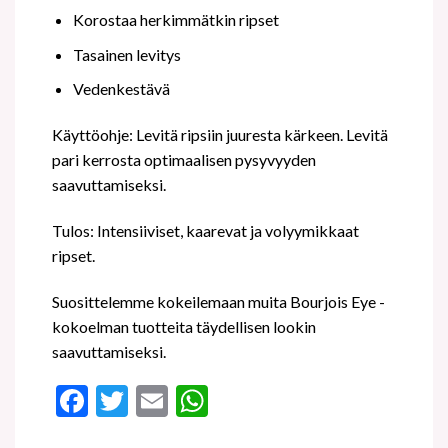
Korostaa herkimmätkin ripset
Tasainen levitys
Vedenkestävä
Käyttöohje: Levitä ripsiin juuresta kärkeen. Levitä
pari kerrosta optimaalisen pysyvyyden
saavuttamiseksi.
Tulos: Intensiiviset, kaarevat ja volyymikkaat
ripset.
Suosittelemme kokeilemaan muita Bourjois Eye -
kokoelman tuotteita täydellisen lookin
saavuttamiseksi.
Facebook
Twitter
Email
WhatsApp