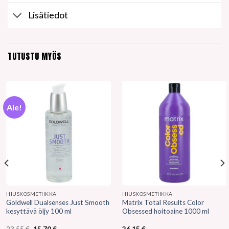
Lisätiedot
TUTUSTU MYÖS
Ale!
HIUSKOSMETIIKKA
HIUSKOSMETIIKKA
Goldwell Dualsenses Just Smooth
Matrix Total Results Color
kesyttävä öljy 100 ml
Obsessed hoitoaine 1000 ml
Alkuperäinen
Nykyinen