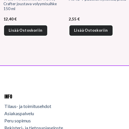
Crafter joustava volyymisuihke
150 ml
12,40
€
2,55
€
Lisää Ostoskoriin
Lisää Ostoskoriin
INFO
Tilaus- ja toimitusehdot
Asiakaspalvelu
Peru sopimus
Rekisteri- ja tietosuojaseloste