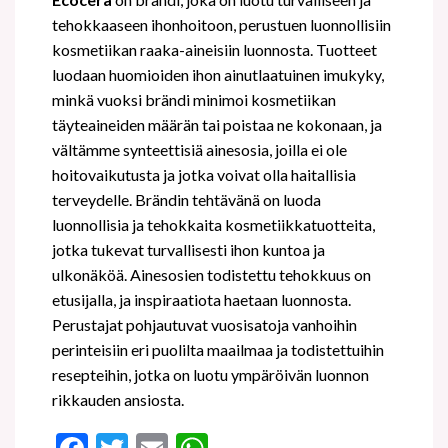
tehokkaaseen ihonhoitoon, perustuen luonnollisiin
kosmetiikan raaka-aineisiin luonnosta. Tuotteet
luodaan huomioiden ihon ainutlaatuinen imukyky,
minkä vuoksi brändi minimoi kosmetiikan
täyteaineiden määrän tai poistaa ne kokonaan, ja
vältämme synteettisiä ainesosia, joilla ei ole
hoitovaikutusta ja jotka voivat olla haitallisia
terveydelle. Brändin tehtävänä on luoda
luonnollisia ja tehokkaita kosmetiikkatuotteita,
jotka tukevat turvallisesti ihon kuntoa ja
ulkonäköä. Ainesosien todistettu tehokkuus on
etusijalla, ja inspiraatiota haetaan luonnosta.
Perustajat pohjautuvat vuosisatoja vanhoihin
perinteisiin eri puolilta maailmaa ja todistettuihin
resepteihin, jotka on luotu ympäröivän luonnon
rikkauden ansiosta.