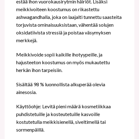
estää ihon vuorokausirytmin häiriöt. Lisäksi
meikkivoiteen koostumus on rikastettu
ashwagandhalla, joka on laajalti tunnettu saasteita
torjuvista ominaisuuksistaan, vähentää solujen
oksidatiivista stressiä ja poistaa väsymyksen
merkkejä.
Meikkivoide sopii kaikille ihotyypeille, ja
hajusteeton koostumus on myös mukautettu
herkän ihon tarpeisiin.
Sisältää 98 % luonnollista alkuperää olevia
ainesosia.
Käyttöohje: Levitä pieni määrä kosmetiikkaa
puhdistetuille ja kosteutetuille kasvoille
kostutetulla meikkisienellä, siveltimellä tai
sormenpäillä.