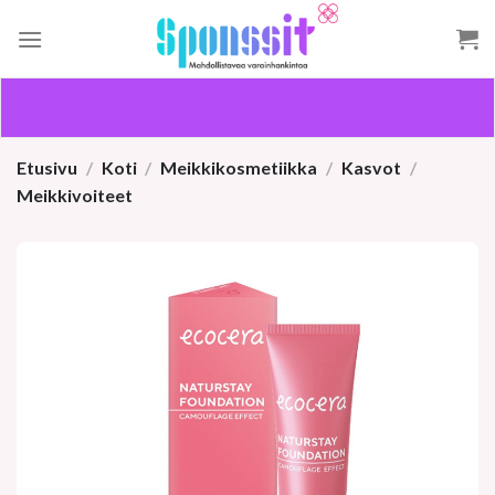
Skip
to
content
Etusivu
/
Koti
/
Meikkikosmetiikka
/
Kasvot
/
Meikkivoiteet