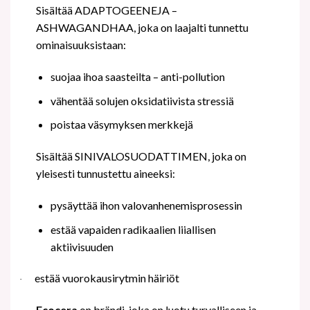
Sisältää ADAPTOGEENEJA –
ASHWAGANDHAA, joka on laajalti tunnettu
ominaisuuksistaan:
suojaa ihoa saasteilta – anti-pollution
vähentää solujen oksidatiivista stressiä
poistaa väsymyksen merkkejä
Sisältää SINIVALOSUODATTIMEN, joka on
yleisesti tunnustettu aineeksi:
pysäyttää ihon valovanhenemisprosessin
estää vapaiden radikaalien liiallisen
aktiivisuuden
estää vuorokausirytmin häiriöt
·
Ecocera
on brändi, joka on luotu turvalliseen ja