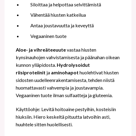
Siloittaa ja helpottaa selvittämistä
Vähentää hiusten katkeilua
Antaa joustavuutta ja keveyttä
Vegaaninen tuote
Aloe- ja vihreäteeuute
vastaa hiusten
kynsinauhojen vahvistamisesta ja päänahan oikean
kunnon ylläpidosta.
Hydrolysoidut
riisiproteiinit
ja
aminohapot
huolehtivat hiusten
sidosten uudelleenrakentamisesta, tehden niistä
huomattavasti vahvempia ja joustavampia.
Vegaaninen tuote ilman sulfaatteja ja gluteenia.
Käyttöohje: Levitä hoitoaine pestyihin, kosteisiin
hiuksiin. Hiero keskeltä pituutta latvoihin asti,
huuhtele sitten huolellisesti.