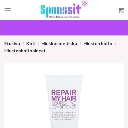
Skip
to
content
Etusivu
/
Koti
/
Hiuskosmetiikka
/
Hiusten hoito
/
Hiustenhoitoaineet