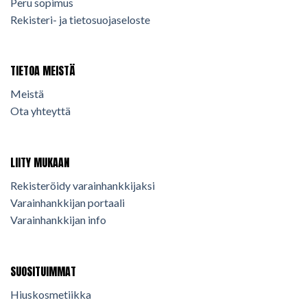
Peru sopimus
Rekisteri- ja tietosuojaseloste
TIETOA MEISTÄ
Meistä
Ota yhteyttä
LIITY MUKAAN
Rekisteröidy varainhankkijaksi
Varainhankkijan portaali
Varainhankkijan info
SUOSITUIMMAT
Hiuskosmetiikka