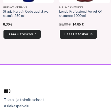
HIUSKOSMETIIKKA
HIUSKOSMETIIKKA
Stapiz Keratin Code uudistava
Londa Professional Velvet Oil
naamio 250 ml
shampoo 1000 ml
Alkuperäinen
Nykyinen
8,30
€
21,00
€
14,85
€
hinta
hinta
oli:
on:
21,00 €.
14,85 €.
Lisää Ostoskoriin
Lisää Ostoskoriin
INFO
Tilaus- ja toimitusehdot
Asiakaspalvelu