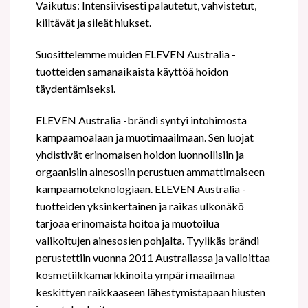
Vaikutus: Intensiivisesti palautetut, vahvistetut,
kiiltävät ja sileät hiukset.
Suosittelemme muiden ELEVEN Australia -
tuotteiden samanaikaista käyttöä hoidon
täydentämiseksi.
ELEVEN Australia -brändi syntyi intohimosta
kampaamoalaan ja muotimaailmaan. Sen luojat
yhdistivät erinomaisen hoidon luonnollisiin ja
orgaanisiin ainesosiin perustuen ammattimaiseen
kampaamoteknologiaan. ELEVEN Australia -
tuotteiden yksinkertainen ja raikas ulkonäkö
tarjoaa erinomaista hoitoa ja muotoilua
valikoitujen ainesosien pohjalta. Tyylikäs brändi
perustettiin vuonna 2011 Australiassa ja valloittaa
kosmetiikkamarkkinoita ympäri maailmaa
keskittyen raikkaaseen lähestymistapaan hiusten