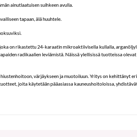
ämän ainutlaatuisen suihkeen avulla.
valliseen tapaan, älä huuhtele.
uoksuviksi.
on rikastettu 24-karaatin mikroaktiivisella kullalla, arganöljyllä 
vapaiden radikaalien leviämistä. Näissä ylellisissä tuotteissa olev
 hiustenhoitoon, värjäykseen ja muotoiluun. Yritys on kehittänyt er
tuotteet, joita käytetään pääasiassa kauneushoitoloissa, yhdistäv