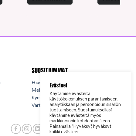
SUOSITUIMMAT
i
Hiuskosmetiikka
Evästeet
Meikkikosmetiikka
Käytämme evästeitä
Kynsituotteet
käyttökokemuksen parantamiseen,
analytiikkaan ja personoidun sisällön
Vartalokosmetiikka
tuottamiseen. Suostumuksellasi
käytämme evästeitä myös
markkinoinnin kohdentamiseen.
Painamalla "Hyväksy", hyväksyt
kaikki evästeet.