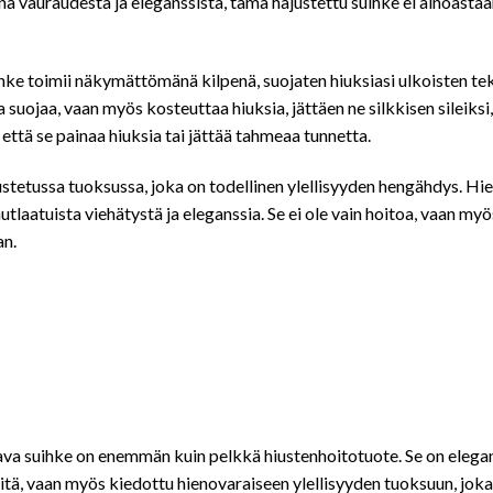
a vauraudesta ja eleganssista, tämä hajustettu suihke ei ainoastaa
e toimii näkymättömänä kilpenä, suojaten hiuksiasi ulkoisten teki
joa suojaa, vaan myös kosteuttaa hiuksia, jättäen ne silkkisen sileik
 että se painaa hiuksia tai jättää tahmeaa tunnetta.
stetussa tuoksussa, joka on todellinen ylellisyyden hengähdys. Hie
utlaatuista viehätystä ja eleganssia. Se ei ole vain hoitoa, vaan myö
an.
e on enemmän kuin pelkkä hiustenhoitotuote. Se on elegantti ele
veitä, vaan myös kiedottu hienovaraiseen ylellisyyden tuoksuun, joka