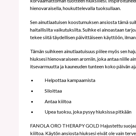
korvaamattoman tuotteen hiuksillesi. Inspiroituneen
hienovaraisella, houkuttelevalla tuoksullaan.
Sen ainutlaatuisen koostumuksen ansiosta tämä suihk
haitallisilta vaikutuksilta. Suihke ei ainoastaan tar
tekee siitä täydellisen päivittäiseen käyttöön, ilman
Tämän suihkeen ainutlaatuisuus piilee myös sen haju
hiuksesi hienovaraiseen aromiin, joka antaa niille ain
itsevarmuutta ja kauneuden tunteen koko päivän aj
Helpottaa kampaamista
Siloittaa
Antaa kiiltoa
Upea tuoksu, joka pysyy hiuksissa pitkään
FANOLA ORO THERAPY GOLD Hajustettu suojaava suihk
kiiltoa. Käytön ansiosta hiuksesi eivät ole vain ter