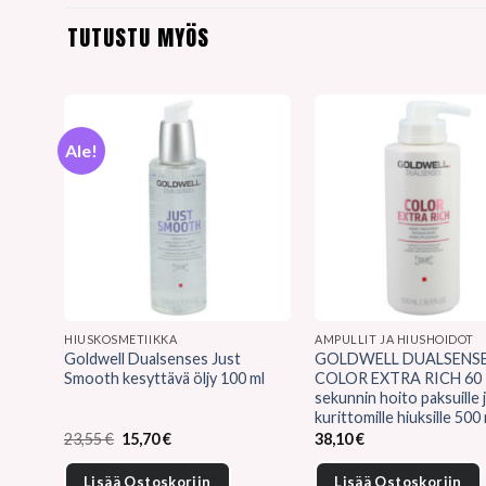
TUTUSTU MYÖS
Ale!
HIUSKOSMETIIKKA
AMPULLIT JA HIUSHOIDOT
Goldwell Dualsenses Just
GOLDWELL DUALSENS
Smooth kesyttävä öljy 100 ml
COLOR EXTRA RICH 60
sekunnin hoito paksuille 
kurittomille hiuksille 500
Alkuperäinen
Nykyinen
23,55
€
15,70
€
38,10
€
hinta
hinta
oli:
on:
Lisää Ostoskoriin
Lisää Ostoskoriin
23,55 €.
15,70 €.