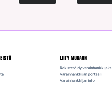
EISTÄ
LIITY MUKAAN
Rekisteröidy varainhankkijaks
tä
Varainhankkijan portaali
Varainhankkijan info