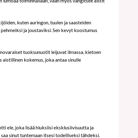
n lumoaa toiminnallaan, vaan myös vangitsee aistit
jöiden, kuten auringon, tuulen ja saasteiden
si, pehmeiksi ja joustaviksi. Sen kevyt koostumus
novaraiset tuoksunuotit leijuvat ilmassa, kietoen
s aistillinen kokemus, joka antaa sinulle
, joka lisää hiuksiisi eksklusiivisuutta ja
 saa sinut tuntemaan itsesi todelliseksi tähdeksi.