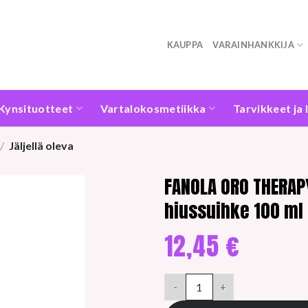
KAUPPA
VARAINHANKKIJA
Kynsituotteet
Vartalokosmetiikka
Tarvikkeet ja 
/
Jäljellä oleva
FANOLA ORO THERAP
hiussuihke 100 ml
12,45
€
FANOLA ORO THERAPY GOLD haj