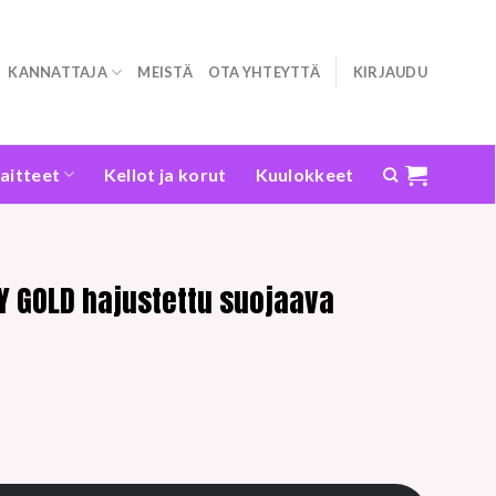
KANNATTAJA
MEISTÄ
OTA YHTEYTTÄ
KIRJAUDU
laitteet
Kellot ja korut
Kuulokkeet
Y GOLD hajustettu suojaava
ustettu suojaava hiussuihke 100 ml määrä