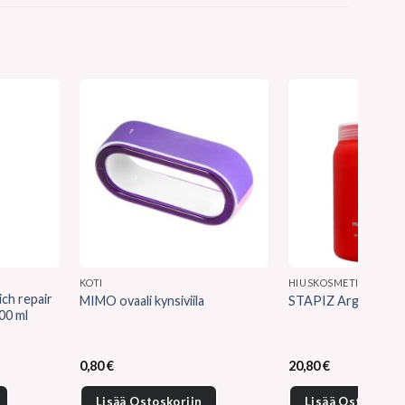
KOTI
HIUSKOSMETIIKKA
ch repair
MIMO ovaali kynsiviila
STAPIZ Argan’de ma
00 ml
en
0,80
€
20,80
€
Lisää Ostoskoriin
Lisää Ostoskorii
.