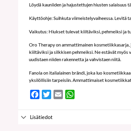
Löydä kauniiden ja hajustettujen hiusten salaisuus t
Käyttöohje: Suihkuta viimeistelyvaiheessa. Levitä ta
Vaikutus: Hiukset tulevat kiiltäviksi, pehmeiksi ja t
Oro Therapy on ammattimainen kosmetiikkasarja, joka 
kiiltäviksi ja silkkisen pehmeiksi. Ne estävät myös 
uudistaen niiden rakennetta ja vahvistaen niitä.
Fanola on italialainen brändi, joka luo kosmetiikkaa
yksilöllisiin tarpeisiin. Ammattimaiset kosmetiikka
Facebook
Twitter
Email
WhatsApp
Lisätiedot