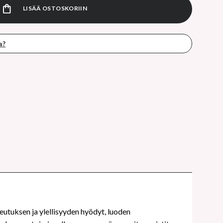
LISÄÄ OSTOSKORIIN
a?
eutuksen ja ylellisyyden hyödyt, luoden