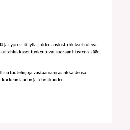
ja sypressiöljyllä, joiden ansiosta hiukset tulevat
at kultahiukkaset tunkeutuvat suoraan hiusten sisään,
illisiä tuotelinjoja vastaamaan asiakkaidensa
ät korkean laadun ja tehokkuuden.