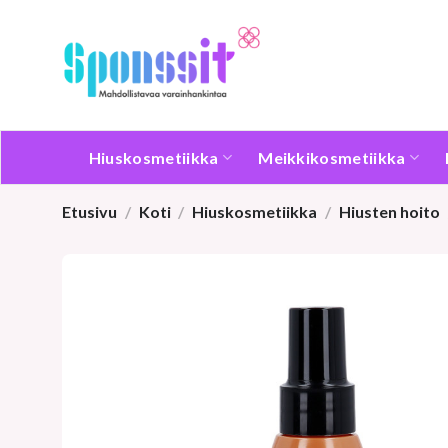
Skip
to
content
Hiuskosmetiikka
Meikkikosmetiikka
Etusivu
/
Koti
/
Hiuskosmetiikka
/
Hiusten hoito