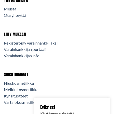
TIETOA MEISTÄ
Meistä
Ota yhteyttä
LIITY MUKAAN
Rekisteröidy varainhankkijaksi
Varainhankkijan portaali
Varainhankkijan info
SUOSITUIMMAT
Hiuskosmetiikka
Meikkikosmetiikka
Kynsituotteet
Vartalokosmetiikka
Evästeet
Käytämme evästeitä