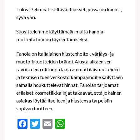
Tulos: Pehmeät, kiiltävät hiukset, joissa on kaunis,
syvä väri.
Suosittelemme käyttämään muita Fanola-
tuotteita hoidon täydentämiseksi.
Fanola on italialainen hiustenhoito-, värjäys- ja
muotoilutuotteiden brändi. Alusta alkaen sen
tavoitteena oli luoda laaja ammattilaistuotteiden
ja teknisen tuen verkosto kampaamoille säilyttäen
samalla houkuttelevat hinnat. Fanolan tarjoamat
erilaiset kosmetiikkalinjat takaavat, että jokainen
asiakas löytää itselleen ja hiustensa tarpeisiin
sopivan tuotteen.
Facebook
Twitter
Email
WhatsApp