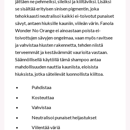
jättäen ne pehmeiksi, sileiksi ja kiiltäviksi. Lisäksi
se sisältää erityisen sinisen pigmentin, joka
tehokkaasti neutralisoi kaikki ei-toivotut punaiset
sävyt, antaen hiuksille kauniin, viileän värin. Fanola
Wonder No Orange ei ainoastaan poista ei-
toivottujen sävyjen ongelmaa, vaan myös ravitsee
ja vahvistaa hiusten rakennetta, tehden niistä
terveemmät ja kestävämmät vaurioita vastaan.
Säännöllisellä käytöllä tämä shampoo antaa
mahdollisuuden nauttia kauniista, eloisista
hiuksista, jotka säteilevät luonnollista kiiltoa.
Puhdistaa
Kosteuttaa
Vahvistaa
Neutralisoi punaiset heijastukset
Viilentää väriä