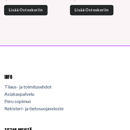
Lisää Ostoskoriin
Lisää Ostoskoriin
INFO
Tilaus- ja toimitusehdot
Asiakaspalvelu
Peru sopimus
Rekisteri- ja tietosuojaseloste