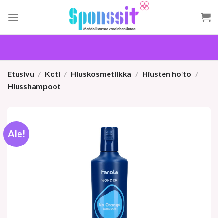
Skip
to
content
Etusivu
/
Koti
/
Hiuskosmetiikka
/
Hiusten hoito
/
Hiusshampoot
Ale!