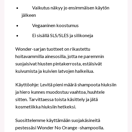
Vaikutus näkyy jo ensimmäisen käytön
jälkeen
Vegaaninen koostumus
Ei sisällä SLS/SLES ja silikoneja
Wonder-sarjan tuotteet on rikastettu
hoitavammilla ainesosilla, jotta ne paremmin
suojaisivat hiusten pintakerrosta, estäisivät
kuivumista ja kuivien latvojen halkeilua.
Käyttöohje: Levitä pieni määrä shampoota hiuksiin
ja hiero kunnes muodostuu vaahtoa, huuhtele
sitten. Tarvittaessa toista käsittely ja jätä
kosmetiikka hiuksiin hetkeksi.
Suosittelemme käyttämään suojakäsineitä
pestessäsi Wonder No Orange -shampoolla.