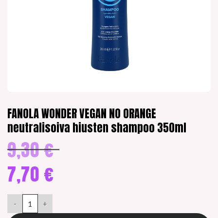
FANOLA WONDER VEGAN NO ORANGE
neutralisoiva hiusten shampoo 350ml
9,30
€
Alkuperäinen
hinta
oli:
7,70
€
9,30 €.
Nykyinen
hinta
FANOLA WONDER VEGAN NO ORANGE neutralisoiva hiusten s
on:
7,70 €.