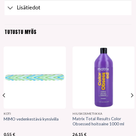
Lisätiedot
TUTUSTU MYÖS
KOTI
HIUSKOSMETIIKKA
Matrix Total Results Color
MIMO vedenkestävä kynsiviila
Obsessed hoitoaine 1000 ml
0,55
€
26,15
€