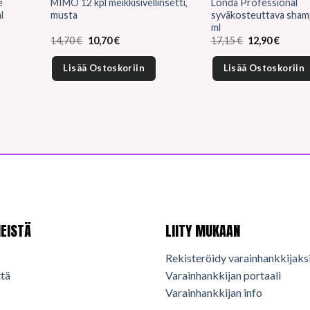
e
MIMO 12 kpl meikkisivellinsetti,
Londa Professional
l
musta
syväkosteuttava sha
ml
Alkuperäinen
Nykyinen
Alkuperäinen
Nykyin
14,70
€
10,70
€
17,15
€
12,90
€
hinta
hinta
hinta
hinta
oli:
on:
oli:
on:
Lisää Ostoskoriin
Lisää Ostoskoriin
14,70 €.
10,70 €.
17,15 €.
12,90 €
EISTÄ
LIITY MUKAAN
Rekisteröidy varainhankkijaks
tä
Varainhankkijan portaali
Varainhankkijan info