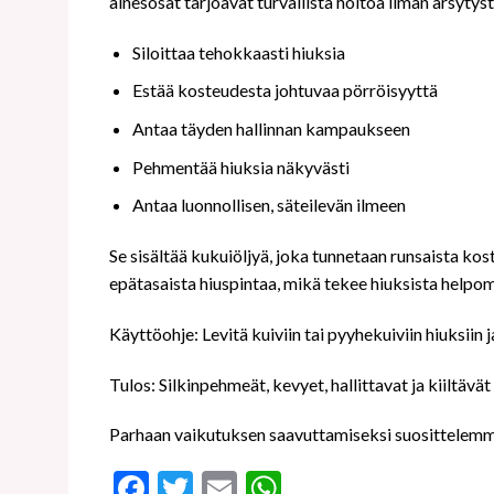
ainesosat tarjoavat turvallista hoitoa ilman ärsytyst
Siloittaa tehokkaasti hiuksia
Estää kosteudesta johtuvaa pörröisyyttä
Antaa täyden hallinnan kampaukseen
Pehmentää hiuksia näkyvästi
Antaa luonnollisen, säteilevän ilmeen
Se sisältää kukuiöljyä, joka tunnetaan runsaista kos
epätasaista hiuspintaa, mikä tekee hiuksista helpomm
Käyttöohje: Levitä kuiviin tai pyyhekuiviin hiuksiin ja
Tulos: Silkinpehmeät, kevyet, hallittavat ja kiiltävät
Parhaan vaikutuksen saavuttamiseksi suosittelemm
Facebook
Twitter
Email
WhatsApp