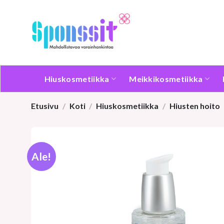
Skip
to
content
Hiuskosmetiikka
Meikkikosmetiikka
Etusivu
/
Koti
/
Hiuskosmetiikka
/
Hiusten hoito
Ale!