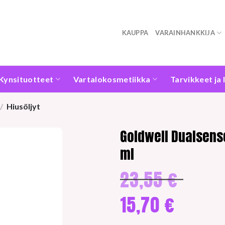
KAUPPA
VARAINHANKKIJA
Kynsituotteet
Vartalokosmetiikka
Tarvikkeet ja 
/
Hiusöljyt
Goldwell Dualsens
ml
23,55
€
Alkuperäine
hinta
oli:
15,70
€
23,55 €.
Nykyinen