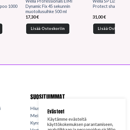
Wella Professionals EIMI
Wella SP Luxe Oil K
mpoo 1000
Dynamic Fix 45 sekunnin
Protect shampoo 1
muotoilusuihke 500 ml
en
17,30
€
31,00
€
Lisää Ostoskoriin
Lisää Ostoskorii
.
SUOSITUIMMAT
i
Hiuskosmetiikka
Evästeet
Meikkikosmetiikka
Käytämme evästeitä
Kynsituotteet
käyttökokemuksen parantamiseen,
Vartalokosmetiikka
analytiikkaan ja personoidun sisällön