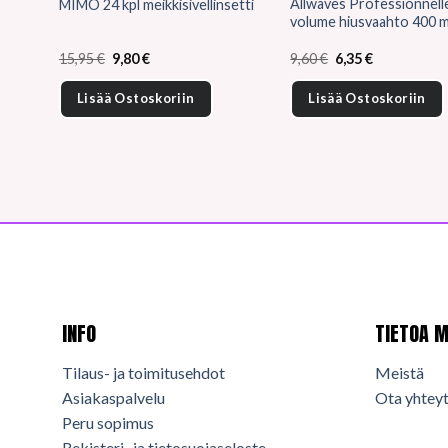
Allwaves Professionnell
MIMO 24 kpl meikkisivellinsetti
volume hiusvaahto 400 m
Alkuperäinen
Nykyinen
Alkuperäinen
Nykyinen
15,95
€
9,80
€
9,60
€
6,35
€
hinta
hinta
hinta
hinta
oli:
on:
oli:
on:
Lisää Ostoskoriin
Lisää Ostoskoriin
15,95 €.
9,80 €.
9,60 €.
6,35 €.
INFO
TIETOA M
Tilaus- ja toimitusehdot
Meistä
Asiakaspalvelu
Ota yhteyt
Peru sopimus
Rekisteri- ja tietosuojaseloste