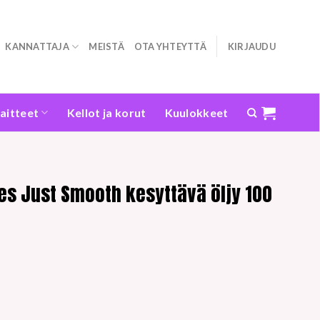
KANNATTAJA
MEISTÄ
OTA YHTEYTTÄ
KIRJAUDU
laitteet
Kellot ja korut
Kuulokkeet
es Just Smooth kesyttävä öljy 100
n