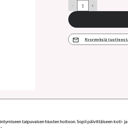
hinta
Goldwell Dualsenses Just Smoo
on:
15,70 €.
Kysymyksiä tuotteest
ntymiseen taipuvaisen hiusten hoitoon. Sopii päivittäiseen koti- ja