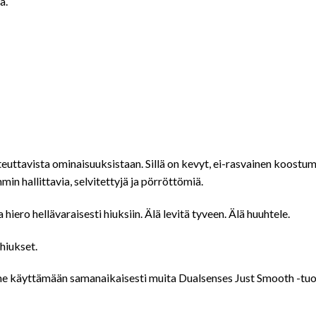
ä.
teuttavista ominaisuuksistaan. Sillä on kevyt, ei-rasvainen koostumu
in hallittavia, selvitettyjä ja pörröttömiä.
 hiero hellävaraisesti hiuksiin. Älä levitä tyveen. Älä huuhtele.
 hiukset.
e käyttämään samanaikaisesti muita Dualsenses Just Smooth -tuot