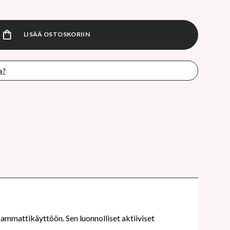
th kesyttävä öljy 100 ml määrä
LISÄÄ OSTOSKORIIN
a?
 ammattikäyttöön. Sen luonnolliset aktiiviset