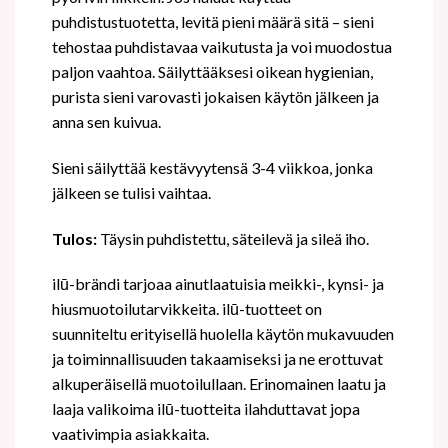
puhdistustuotetta, levitä pieni määrä sitä – sieni
tehostaa puhdistavaa vaikutusta ja voi muodostua
paljon vaahtoa. Säilyttääksesi oikean hygienian,
purista sieni varovasti jokaisen käytön jälkeen ja
anna sen kuivua.
Sieni säilyttää kestävyytensä 3-4 viikkoa, jonka
jälkeen se tulisi vaihtaa.
Tulos:
Täysin puhdistettu, säteilevä ja sileä iho.
ilū-brändi tarjoaa ainutlaatuisia meikki-, kynsi- ja
hiusmuotoilutarvikkeita. ilū-tuotteet on
suunniteltu erityisellä huolella käytön mukavuuden
ja toiminnallisuuden takaamiseksi ja ne erottuvat
alkuperäisellä muotoilullaan. Erinomainen laatu ja
laaja valikoima ilū-tuotteita ilahduttavat jopa
vaativimpia asiakkaita.