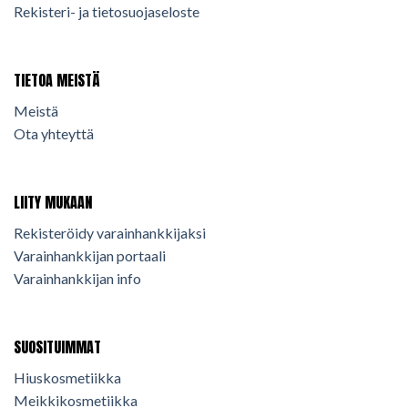
Rekisteri- ja tietosuojaseloste
TIETOA MEISTÄ
Meistä
Ota yhteyttä
LIITY MUKAAN
Rekisteröidy varainhankkijaksi
Varainhankkijan portaali
Varainhankkijan info
SUOSITUIMMAT
Hiuskosmetiikka
Meikkikosmetiikka