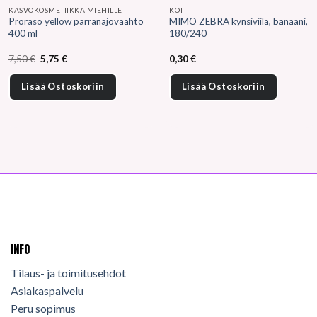
KASVOKOSMETIIKKA MIEHILLE
KOTI
Proraso yellow parranajovaahto
MIMO ZEBRA kynsiviila, banaani,
400 ml
180/240
Alkuperäinen
Nykyinen
7,50
€
5,75
€
0,30
€
hinta
hinta
oli:
on:
7,50 €.
5,75 €.
Lisää Ostoskoriin
Lisää Ostoskoriin
INFO
Tilaus- ja toimitusehdot
Asiakaspalvelu
Peru sopimus