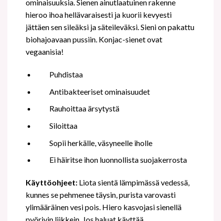
ominaisuuksia. Sienen ainutlaatuinen rakenne
hieroo ihoa hellävaraisesti ja kuorii kevyesti
jättäen sen sileäksi ja säteileväksi. Sieni on pakattu
biohajoavaan pussiin. Konjac-sienet ovat
vegaanisia!
Puhdistaa
Antibakteeriset ominaisuudet
Rauhoittaa ärsytystä
Siloittaa
Sopii herkälle, väsyneelle iholle
Ei häiritse ihon luonnollista suojakerrosta
Käyttöohjeet:
Liota sientä lämpimässä vedessä,
kunnes se pehmenee täysin, purista varovasti
ylimääräinen vesi pois. Hiero kasvojasi sienellä
pyörivin liikkein. Jos haluat käyttää