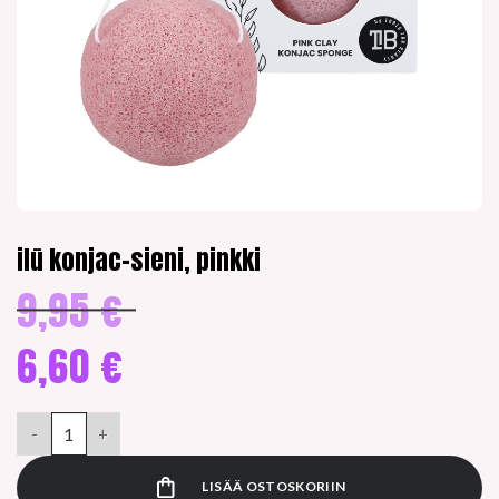
ilū konjac-sieni, pinkki
9,95
€
Alkuperäinen
hinta
oli:
6,60
€
9,95 €.
Nykyinen
hinta
ilū konjac-sieni, pinkki määrä
on:
6,60 €.
LISÄÄ OSTOSKORIIN