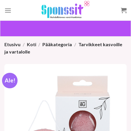
Skip
to
content
Etusivu
/
Koti
/
Pääkategoria
/
Tarvikkeet kasvoille
ja vartalolle
Ale!