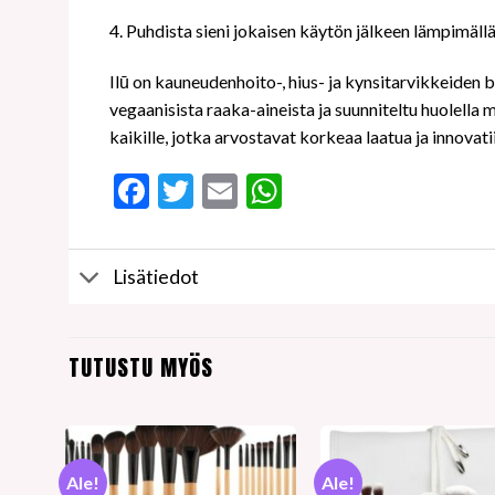
4. Puhdista sieni jokaisen käytön jälkeen lämpimällä
Ilū on kauneudenhoito-, hius- ja kynsitarvikkeiden b
vegaanisista raaka-aineista ja suunniteltu huolella 
kaikille, jotka arvostavat korkeaa laatua ja innovati
Facebook
Twitter
Email
WhatsApp
Lisätiedot
TUTUSTU MYÖS
Ale!
Ale!