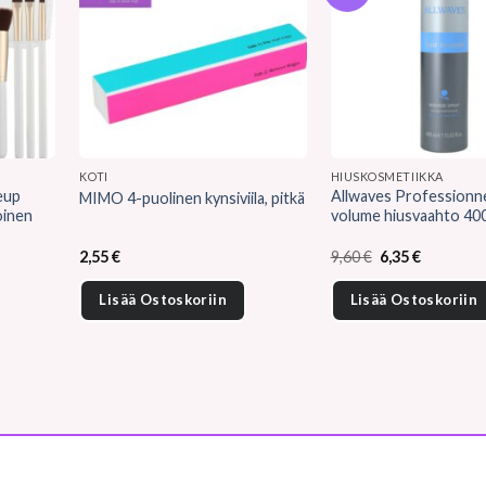
KOTI
HIUSKOSMETIIKKA
eup
Allwaves Professionne
MIMO 4-puolinen kynsiviila, pitkä
oinen
volume hiusvaahto 400
Alkuperäinen
Nykyinen
2,55
€
9,60
€
6,35
€
hinta
hinta
oli:
on:
Lisää Ostoskoriin
Lisää Ostoskoriin
9,60 €.
6,35 €.