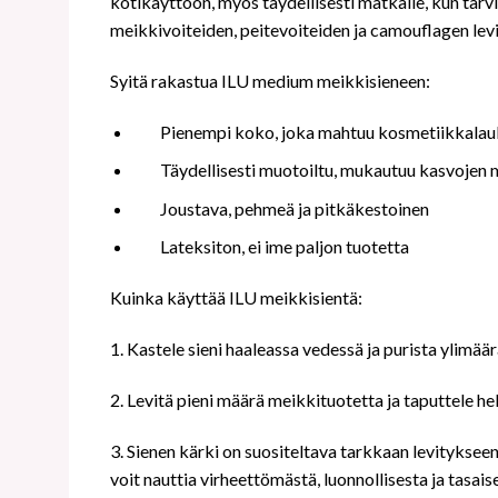
kotikäyttöön, myös täydellisesti matkalle, kun tarv
meikkivoiteiden, peitevoiteiden ja camouflagen levit
Syitä rakastua ILU medium meikkisieneen:
Pienempi koko, joka mahtuu kosmetiikkalauk
Täydellisesti muotoiltu, mukautuu kasvojen
Joustava, pehmeä ja pitkäkestoinen
Lateksiton, ei ime paljon tuotetta
Kuinka käyttää ILU meikkisientä:
1. Kastele sieni haaleassa vedessä ja purista ylimäär
2. Levitä pieni määrä meikkituotetta ja taputtele hel
3. Sienen kärki on suositeltava tarkkaan levitykseen
voit nauttia virheettömästä, luonnollisesta ja tasais