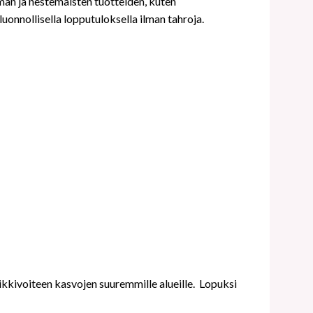
man ja nestemäisten tuotteiden, kuten
uonnollisella lopputuloksella ilman tahroja.
ikkivoiteen kasvojen suuremmille alueille.
Lopuksi