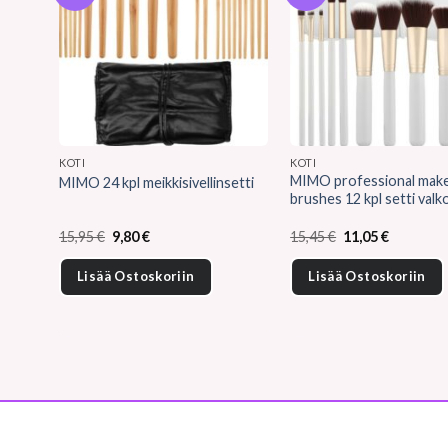
KOTI
KOTI
MIMO professional mak
MIMO 24 kpl meikkisivellinsetti
brushes 12 kpl setti valk
Alkuperäinen
Nykyinen
Alkuperäinen
Nykyinen
15,95
€
9,80
€
15,45
€
11,05
€
hinta
hinta
hinta
hinta
oli:
on:
oli:
on:
Lisää Ostoskoriin
Lisää Ostoskoriin
15,95 €.
9,80 €.
15,45 €.
11,05 €.