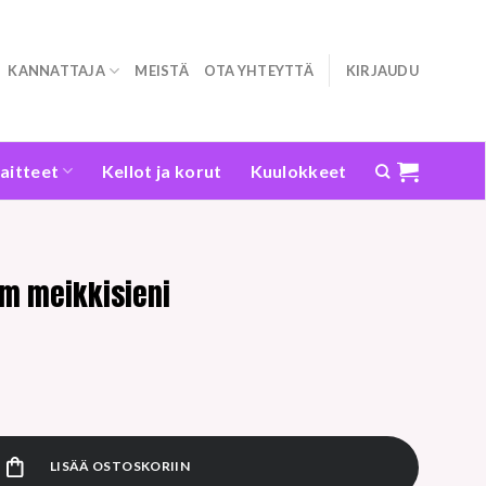
KANNATTAJA
MEISTÄ
OTA YHTEYTTÄ
KIRJAUDU
laitteet
Kellot ja korut
Kuulokkeet
um meikkisieni
ni määrä
LISÄÄ OSTOSKORIIN