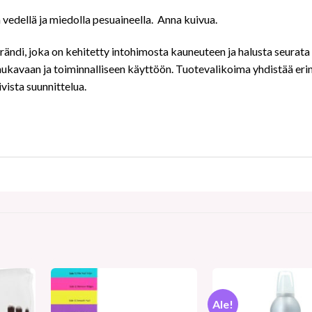
 vedellä ja miedolla pesuaineella.
Anna kuivua.
rändi, joka on kehitetty intohimosta kauneuteen ja halusta seurata
mukavaan ja toiminnalliseen käyttöön. Tuotevalikoima yhdistää erino
ivista suunnittelua.
Ale!