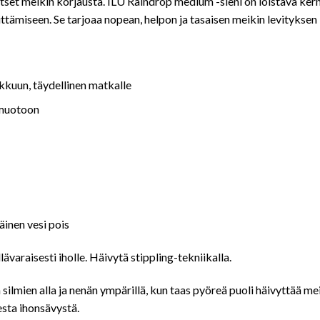
itset meikin korjausta. ILU Raindrop medium -sieni on loistava ker
tämiseen. Se tarjoaa nopean, helpon ja tasaisen meikin levityksen l
kuun, täydellinen matkalle
 muotoon
äinen vesi pois
lävaraisesti iholle. Häivytä stippling-tekniikalla.
 silmien alla ja nenän ympärillä, kun taas pyöreä puoli häivyttää me
esta ihonsävystä.