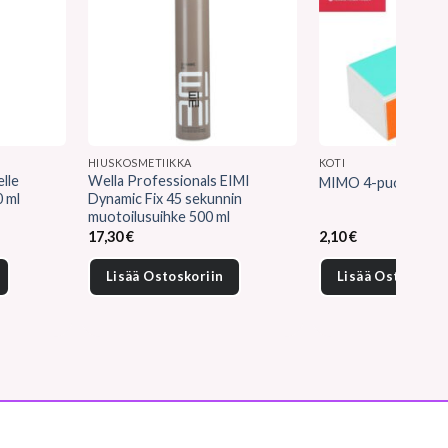
HIUSKOSMETIIKKA
KOTI
lle
Wella Professionals EIMI
MIMO 4-puolinen kyn
 ml
Dynamic Fix 45 sekunnin
muotoilusuihke 500 ml
17,30
€
2,10
€
Lisää Ostoskoriin
Lisää Ostoskorii