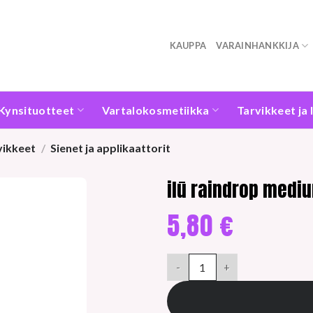
KAUPPA
VARAINHANKKIJA
Kynsituotteet
Vartalokosmetiikka
Tarvikkeet ja 
vikkeet
/
Sienet ja applikaattorit
ilū raindrop medi
5,80
€
ilū raindrop medium meikkisie