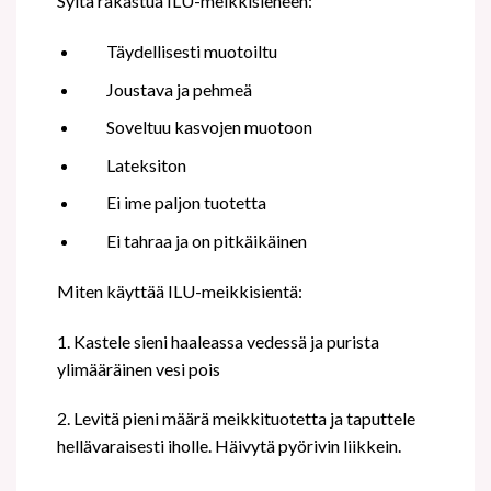
Syitä rakastua ILU-meikkisieneen:
Täydellisesti muotoiltu
Joustava ja pehmeä
Soveltuu kasvojen muotoon
Lateksiton
Ei ime paljon tuotetta
Ei tahraa ja on pitkäikäinen
Miten käyttää ILU-meikkisientä:
1. Kastele sieni haaleassa vedessä ja purista
ylimääräinen vesi pois
2. Levitä pieni määrä meikkituotetta ja taputtele
hellävaraisesti iholle. Häivytä pyörivin liikkein.