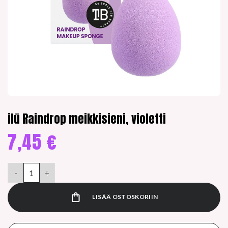
ilū Raindrop meikkisieni, violetti
7,45
€
ilū Raindrop meikkisieni, violetti määrä
LISÄÄ OSTOSKORIIN