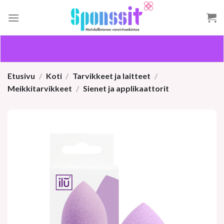
Skip
to
content
Etusivu
/
Koti
/
Tarvikkeet ja laitteet
/
Meikkitarvikkeet
/
Sienet ja applikaattorit