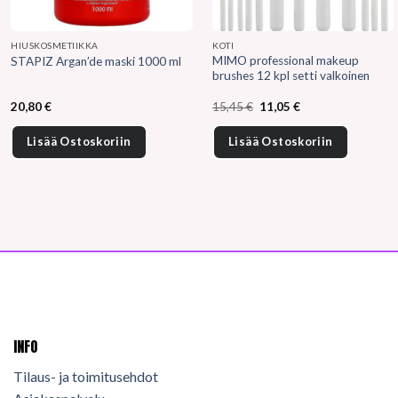
HIUSKOSMETIIKKA
KOTI
MIMO professional makeup
STAPIZ Argan’de maski 1000 ml
brushes 12 kpl setti valkoinen
Alkuperäinen
Nykyinen
20,80
€
15,45
€
11,05
€
hinta
hinta
oli:
on:
15,45 €.
11,05 €.
Lisää Ostoskoriin
Lisää Ostoskoriin
INFO
Tilaus- ja toimitusehdot