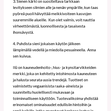
3. Sienen kärki on suositeltava tarkkaan
levitykseen silmien alle ja nenän ympärille, kun taas
pyöreä puoli häivyttää meikkivoiteen kasvojen
suuremmille alueille.
Kun olet valmis, voit nauttia
virheettömästä, luonnollisesta ja tasaisesta
ihonsävystä.
4. Puhdista sieni jokaisen käytön jälkeen
lämpimällä vedellä ja miedolla pesuaineella.
Anna
sen kuivua.
Ilū on kauneudenhoito-, hius- ja kynsitarvikkeiden
merkki, joka on kehitetty intohimosta kauneuteen
ja halusta seurata uusia trendejä. Tuotteet on
valmistettu vegaanisista raaka-aineista ja
suunniteltu huolellisesti mukavaan ja
toiminnalliseen käyttöön. Tuotevalikoima yhdistää
erinomaiset ominaisuudet edullisiin hintoihin ja
sopii kaikille, jotka arvostavat korkeaa laatua ja