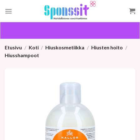
Skip
to
content
Etusivu
/
Koti
/
Hiuskosmetiikka
/
Hiusten hoito
/
Hiusshampoot