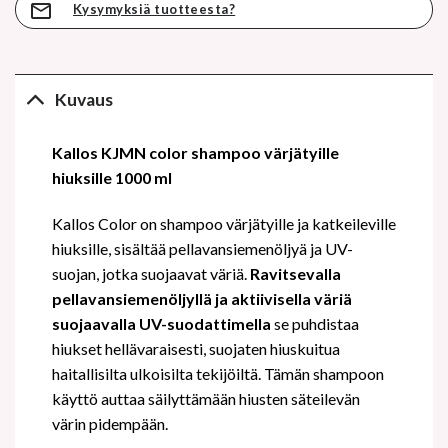
Kysymyksiä tuotteesta?
Kuvaus
Kallos KJMN color shampoo värjätyille
hiuksille 1000 ml
Kallos Color on shampoo värjätyille ja katkeileville
hiuksille, sisältää pellavansiemenöljyä ja UV-
suojan, jotka suojaavat väriä.
Ravitsevalla
pellavansiemenöljyllä ja aktiivisella väriä
suojaavalla UV-suodattimella
se puhdistaa
hiukset hellävaraisesti, suojaten hiuskuitua
haitallisilta ulkoisilta tekijöiltä. Tämän shampoon
käyttö auttaa säilyttämään hiusten säteilevän
värin pidempään.