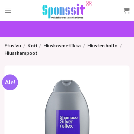
Skip
to
content
Etusivu
/
Koti
/
Hiuskosmetiikka
/
Hiusten hoito
/
Hiusshampoot
Ale!