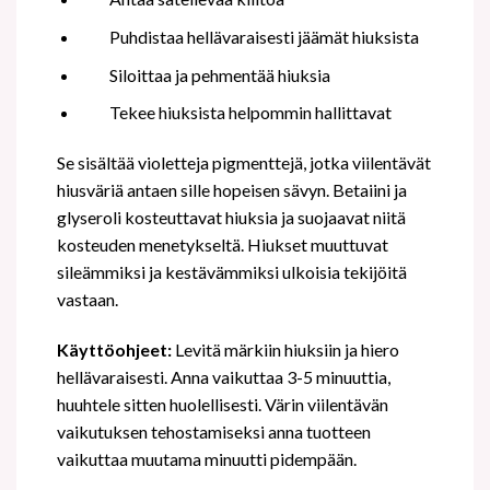
Puhdistaa hellävaraisesti jäämät hiuksista
Siloittaa ja pehmentää hiuksia
Tekee hiuksista helpommin hallittavat
Se sisältää violetteja pigmenttejä, jotka viilentävät
hiusväriä antaen sille hopeisen sävyn. Betaiini ja
glyseroli kosteuttavat hiuksia ja suojaavat niitä
kosteuden menetykseltä. Hiukset muuttuvat
sileämmiksi ja kestävämmiksi ulkoisia tekijöitä
vastaan.
Käyttöohjeet:
Levitä märkiin hiuksiin ja hiero
hellävaraisesti. Anna vaikuttaa 3-5 minuuttia,
huuhtele sitten huolellisesti. Värin viilentävän
vaikutuksen tehostamiseksi anna tuotteen
vaikuttaa muutama minuutti pidempään.