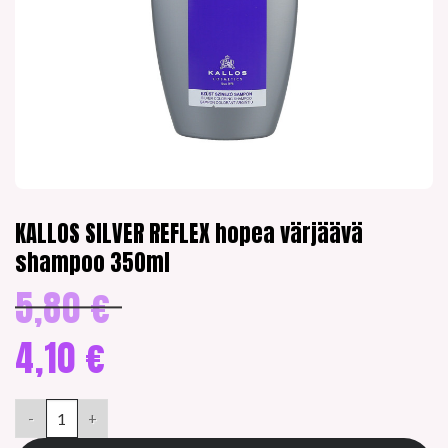
KALLOS SILVER REFLEX hopea värjäävä
shampoo 350ml
5,80
€
Alkuperäinen
hinta
oli:
4,10
€
5,80 €.
Nykyinen
hinta
KALLOS SILVER REFLEX hopea värjäävä shampoo 350ml määrä
on:
4,10 €.