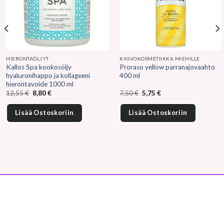
HIERONTAÖLJYT
KASVOKOSMETIIKKA MIEHILLE
Kallos Spa kookosöljy
Proraso yellow parranajovaahto
hyaluronihappo ja kollageeni
400 ml
hierontavoide 1000 ml
Alkuperäinen
Nykyinen
Alkuperäinen
Nykyinen
12,55
€
8,80
€
7,50
€
5,75
€
hinta
hinta
hinta
hinta
oli:
on:
oli:
on:
12,55 €.
8,80 €.
7,50 €.
5,75 €.
Lisää Ostoskoriin
Lisää Ostoskoriin