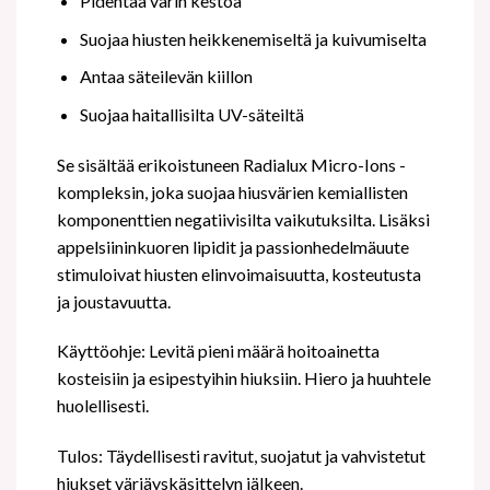
Pidentää värin kestoa
Suojaa hiusten heikkenemiseltä ja kuivumiselta
Antaa säteilevän kiillon
Suojaa haitallisilta UV-säteiltä
Se sisältää erikoistuneen Radialux Micro-Ions -
kompleksin, joka suojaa hiusvärien kemiallisten
komponenttien negatiivisilta vaikutuksilta. Lisäksi
appelsiininkuoren lipidit ja passionhedelmäuute
stimuloivat hiusten elinvoimaisuutta, kosteutusta
ja joustavuutta.
Käyttöohje: Levitä pieni määrä hoitoainetta
kosteisiin ja esipestyihin hiuksiin. Hiero ja huuhtele
huolellisesti.
Tulos: Täydellisesti ravitut, suojatut ja vahvistetut
hiukset värjäyskäsittelyn jälkeen.