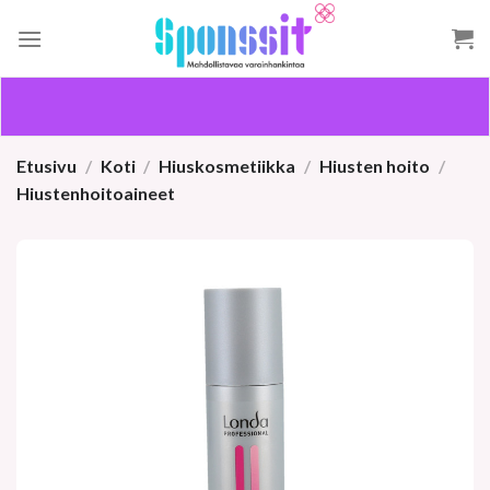
Skip
to
content
Etusivu
/
Koti
/
Hiuskosmetiikka
/
Hiusten hoito
/
Hiustenhoitoaineet