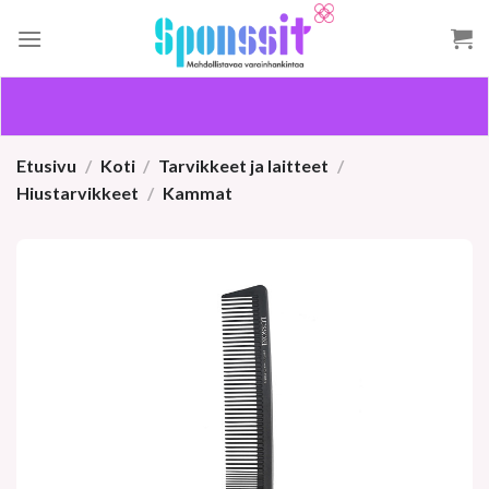
Skip
to
content
Etusivu
/
Koti
/
Tarvikkeet ja laitteet
/
Hiustarvikkeet
/
Kammat