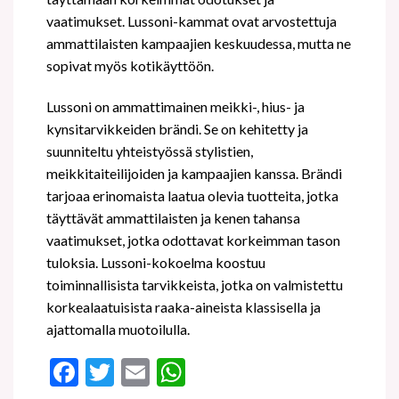
vaatimukset. Lussoni-kammat ovat arvostettuja
ammattilaisten kampaajien keskuudessa, mutta ne
sopivat myös kotikäyttöön.
Lussoni on ammattimainen meikki-, hius- ja
kynsitarvikkeiden brändi. Se on kehitetty ja
suunniteltu yhteistyössä stylistien,
meikkitaiteilijoiden ja kampaajien kanssa. Brändi
tarjoaa erinomaista laatua olevia tuotteita, jotka
täyttävät ammattilaisten ja kenen tahansa
vaatimukset, jotka odottavat korkeimman tason
tuloksia. Lussoni-kokoelma koostuu
toiminnallisista tarvikkeista, jotka on valmistettu
korkealaatuisista raaka-aineista klassisella ja
ajattomalla muotoilulla.
Facebook
Twitter
Email
WhatsApp