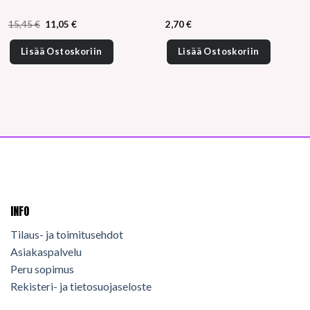
Alkuperäinen
Nykyinen
15,45
€
11,05
€
2,70
€
hinta
hinta
oli:
on:
15,45 €.
11,05 €.
Lisää Ostoskoriin
Lisää Ostoskoriin
INFO
Tilaus- ja toimitusehdot
Asiakaspalvelu
Peru sopimus
Rekisteri- ja tietosuojaseloste