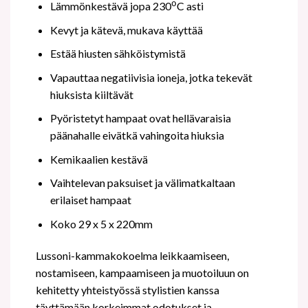
o
Lämmönkestävä jopa 230
C asti
Kevyt ja kätevä, mukava käyttää
Estää hiusten sähköistymistä
Vapauttaa negatiivisia ioneja, jotka tekevät
hiuksista kiiltävät
Pyöristetyt hampaat ovat hellävaraisia
päänahalle eivätkä vahingoita hiuksia
Kemikaalien kestävä
Vaihtelevan paksuiset ja välimatkaltaan
erilaiset hampaat
Koko 29 x 5 x 220mm
Lussoni-kammakokoelma leikkaamiseen,
nostamiseen, kampaamiseen ja muotoiluun on
kehitetty yhteistyössä stylistien kanssa
täyttämään korkeimmat odotukset ja