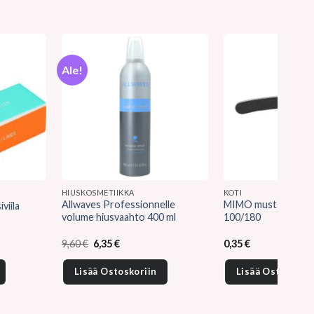
Ale!
HIUSKOSMETIIKKA
KOTI
Allwaves Professionnelle
MIMO musta kynsiviil
viila
volume hiusvaahto 400 ml
100/180
Alkuperäinen
Nykyinen
9,60
€
6,35
€
0,35
€
hinta
hinta
oli:
on:
Lisää Ostoskoriin
Lisää Ostoskorii
9,60 €.
6,35 €.