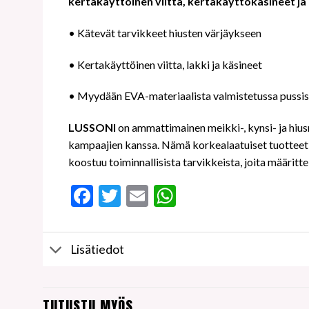
kertakäyttöinen viitta, kertakäyttökäsineet ja 
• Kätevät tarvikkeet hiusten värjäykseen
• Kertakäyttöinen viitta, lakki ja käsineet
• Myydään EVA-materiaalista valmistetussa pussi
LUSSONI
on ammattimainen meikki-, kynsi- ja hiusm
kampaajien kanssa. Nämä korkealaatuiset tuotteet t
koostuu toiminnallisista tarvikkeista, joita määritt
Facebook
Twitter
Email
WhatsApp
Lisätiedot
TUTUSTU MYÖS