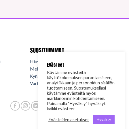
SUOSITUIMMAT
i
Hiuskosmetiikka
Evästeet
Meikkikosmetiikka
Käytämme evästeitä
Kynsituotteet
käyttökokemuksen parantamiseen,
Vartalokosmetiikka
analytiikkaan ja personoidun sisällön
tuottamiseen. Suostumuksellasi
käytämme evästeitä myös
markkinoinnin kohdentamiseen.
Painamalla "Hyväksy", hyväksyt
kaikki evästeet.
Evästeiden asetukset
Hyväksy