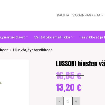
KAUPPA
VARAINHANKKIJA
Kynsituotteet
Vartalokosmetiikka
Tarvikkeet ja 
kkeet
/
Hiusvärjäystarvikkeet
LUSSONI hiusten v
16,85
€
Alkuperäine
hinta
oli:
13,20
€
16,85 €.
Nykyinen
hinta
LUSSONI hiusten värjäyssarja
on:
13,20 €.