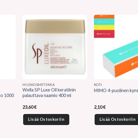
HIUSKOSMETIIKKA
KOTI
Wella SP Luxe Oil keratiinin
MIMO 4-puolinen kynsi
oo 1000
palauttava naamio 400 ml
23,60
€
2,10
€
Lisää Ostoskoriin
Lisää Ostoskoriin