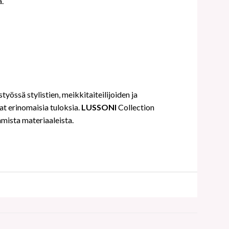
.
yössä stylistien, meikkitaiteilijoiden ja
at erinomaisia tuloksia.
LUSSONI
Collection
mmista materiaaleista.