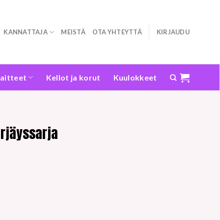
KANNATTAJA
MEISTÄ
OTA YHTEYTTÄ
KIRJAUDU
laitteet
Kellot ja korut
Kuulokkeet
ärjäyssarja
n
 määrä