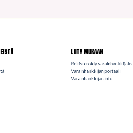
EISTÄ
LIITY MUKAAN
Rekisteröidy varainhankkijaks
tä
Varainhankkijan portaali
Varainhankkijan info