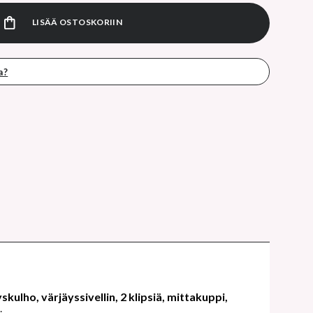
LISÄÄ OSTOSKORIIN
a?
skulho, värjäyssivellin, 2 klipsiä, mittakuppi,