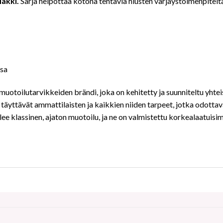
lakki.
Sarja helpottaa kotona tehtäviä hiusten värjäystoimenpiteitä
ssa
uotoilutarvikkeiden brändi, joka on kehitetty ja suunniteltu yhteist
äyttävät ammattilaisten ja kaikkien niiden tarpeet, jotka odottav
elee klassinen, ajaton muotoilu, ja ne on valmistettu korkealaatuisi