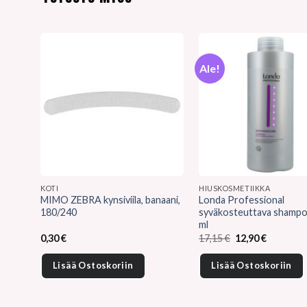
Ale!
KOTI
HIUSKOSMETIIKKA
MIMO ZEBRA kynsiviila, banaani,
Londa Professional
180/240
syväkosteuttava shamp
ml
Alkuperäinen
Nykyinen
0,30
€
17,15
€
12,90
€
hinta
hinta
oli:
on:
Lisää Ostoskoriin
Lisää Ostoskoriin
17,15 €.
12,90 €.