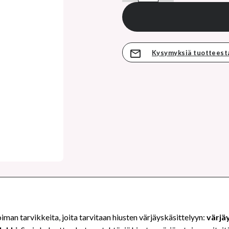
Kysymyksiä tuotteest
oiman tarvikkeita, joita tarvitaan hiusten värjäyskäsittelyyn:
värjäy