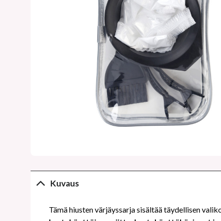
Kuvaus
Tämä hiusten värjäyssarja sisältää täydellisen valik