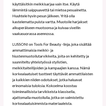
käyttäisitkin meikkisarjaa vain itse. Käytä
lämmintä saippuavettä tai mietoa pesuainetta.
Huuhtele hyvin pesun jälkeen. Yritä olla
kastelematta puista vartta. Muotoile harjakset
alkuperäiseen muotoonsa ja kuivaa sivellin
vaakasuorassa asennossa.
LUSSONI on Tools For Beauty -linja, joka sisältää
ammattimaisia meikki- ja
hiustenmuotoilutarvikkeita, joita on kehitetty ja
suunniteltu yhteistyössä stylistien,
meikkitaiteilijoiden ja kampaajien kanssa. Nämä
korkealaatuiset tuotteet täyttävät ammattilaisten
ja kaikkien niiden odotukset, jotka haluavat
erinomaisia tuloksia. Kokoelma koostuu
toiminnallisista tarvikkeista klassisella,
ajattomalla muotoilulla, jotka on valmistettu
korkealaatuisimmista materiaaleista.