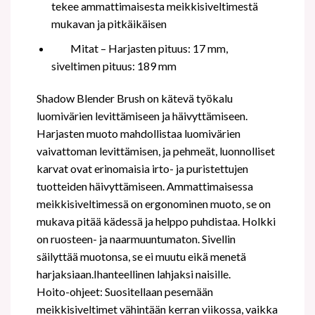
tekee ammattimaisesta meikkisiveltimestä
mukavan ja pitkäikäisen
Mitat –
Harjasten pituus: 17 mm,
siveltimen pituus: 189 mm
Shadow Blender Brush on kätevä työkalu
luomivärien levittämiseen ja häivyttämiseen.
Harjasten muoto mahdollistaa luomivärien
vaivattoman levittämisen, ja pehmeät, luonnolliset
karvat ovat erinomaisia irto- ja puristettujen
tuotteiden häivyttämiseen.
Ammattimaisessa
meikkisiveltimessä on ergonominen muoto, se on
mukava pitää kädessä ja helppo puhdistaa. Holkki
on ruosteen- ja naarmuuntumaton. Sivellin
säilyttää muotonsa, se ei muutu eikä menetä
harjaksiaan.
Ihanteellinen lahjaksi naisille.
Hoito-ohjeet: Suositellaan pesemään
meikkisiveltimet vähintään kerran viikossa, vaikka