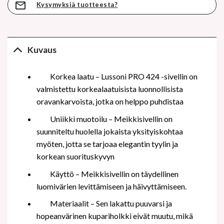
Kysymyksiä tuotteesta?
Kuvaus
Korkea laatu – Lussoni PRO 424
-sivellin
on
valmistettu korkealaatuisista luonnollisista
oravankarvoista, jotka on helppo puhdistaa
Uniikki muotoilu – Meikkisivellin on
suunniteltu huolella jokaista yksityiskohtaa
myöten, jotta se tarjoaa elegantin tyylin ja
korkean suorituskyvyn
Käyttö – Meikkisivellin on täydellinen
luomivärien levittämiseen ja häivyttämiseen.
Materiaalit – Sen lakattu puuvarsi ja
hopeanvärinen kupariholkki eivät muutu, mikä