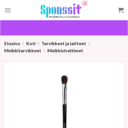
Skip
to
content
Etusivu
/
Koti
/
Tarvikkeet ja laitteet
/
Meikkitarvikkeet
/
Meikkisiveltimet