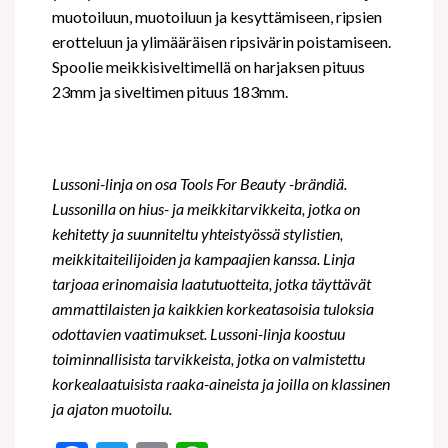
muotoiluun, muotoiluun ja kesyttämiseen, ripsien
erotteluun ja ylimääräisen ripsivärin poistamiseen.
Spoolie meikkisiveltimellä on harjaksen pituus
23mm ja siveltimen pituus 183mm.
Lussoni-linja on osa Tools For Beauty -brändiä.
Lussonilla on hius- ja meikkitarvikkeita, jotka on
kehitetty ja suunniteltu yhteistyössä stylistien,
meikkitaiteilijoiden ja kampaajien kanssa. Linja
tarjoaa erinomaisia
laatutuotteita, jotka täyttävät
ammattilaisten ja kaikkien korkeatasoisia tuloksia
odottavien vaatimukset. Lussoni-linja koostuu
toiminnallisista tarvikkeista, jotka on valmistettu
korkealaatuisista raaka-aineista ja joilla on klassinen
ja ajaton muotoilu.