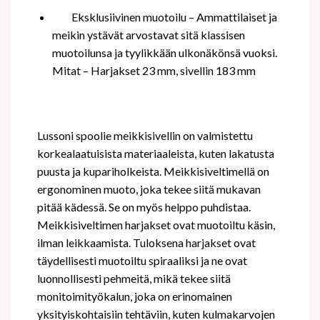
Eksklusiivinen muotoilu – Ammattilaiset ja
meikin ystävät arvostavat sitä klassisen
muotoilunsa ja tyylikkään ulkonäkönsä vuoksi.
Mitat – Harjakset 23 mm, sivellin 183 mm
Lussoni spoolie meikkisivellin on valmistettu
korkealaatuisista materiaaleista, kuten lakatusta
puusta ja kupariholkeista. Meikkisiveltimellä on
ergonominen muoto, joka tekee siitä mukavan
pitää kädessä. Se on myös helppo puhdistaa.
Meikkisiveltimen harjakset ovat
muotoiltu käsin,
ilman leikkaamista. Tuloksena harjakset ovat
täydellisesti muotoiltu spiraaliksi ja ne ovat
luonnollisesti pehmeitä, mikä tekee siitä
monitoimityökalun, joka on erinomainen
yksityiskohtaisiin tehtäviin, kuten kulmakarvojen