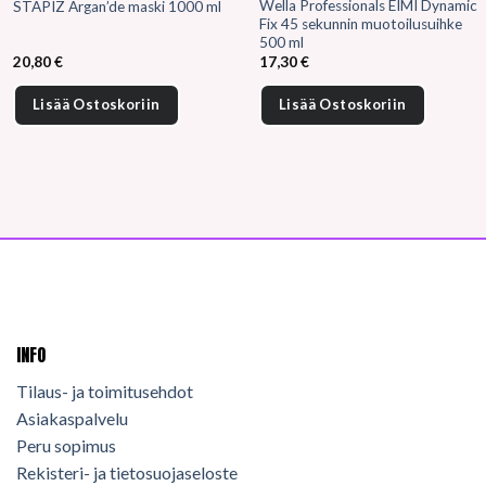
Wella Professionals EIMI Dynamic
STAPIZ Argan’de maski 1000 ml
Fix 45 sekunnin muotoilusuihke
500 ml
20,80
€
17,30
€
Lisää Ostoskoriin
Lisää Ostoskoriin
INFO
Tilaus- ja toimitusehdot
Asiakaspalvelu
Peru sopimus
Rekisteri- ja tietosuojaseloste