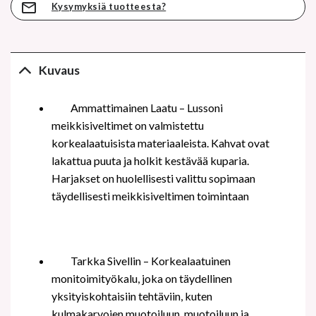
Kysymyksiä tuotteesta?
Kuvaus
Ammattimainen
Laatu –
Lussoni
meikkisiveltimet on valmistettu
korkealaatuisista materiaaleista. Kahvat ovat
lakattua puuta ja holkit kestävää kuparia.
Harjakset on huolellisesti valittu sopimaan
täydellisesti meikkisiveltimen toimintaan
Tarkka Sivellin – Korkealaatuinen
monitoimityökalu, joka on täydellinen
yksityiskohtaisiin tehtäviin, kuten
kulmakarvojen muotoiluun, muotoiluun ja