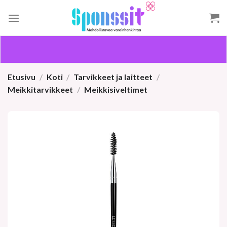
Skip
to
content
Etusivu
/
Koti
/
Tarvikkeet ja laitteet
/
Meikkitarvikkeet
/
Meikkisiveltimet