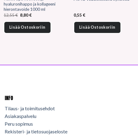
hyaluronihappo ja kollageeni
hierontavoide 1000 ml
Alkuperäinen
Nykyinen
12,55
€
8,80
€
0,55
€
hinta
hinta
oli:
on:
12,55 €.
8,80 €.
Lisää Ostoskoriin
Lisää Ostoskoriin
INFO
Tilaus- ja toimitusehdot
Asiakaspalvelu
Peru sopimus
Rekisteri- ja tietosuojaseloste