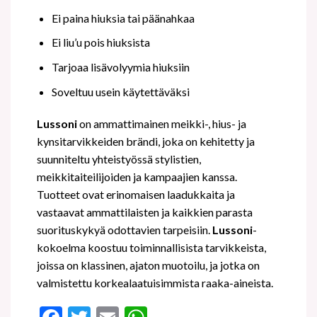
Ei paina hiuksia tai päänahkaa
Ei liu’u pois hiuksista
Tarjoaa lisävolyymia hiuksiin
Soveltuu usein käytettäväksi
Lussoni
on ammattimainen meikki-, hius- ja
kynsitarvikkeiden brändi, joka on kehitetty ja
suunniteltu yhteistyössä stylistien,
meikkitaiteilijoiden ja kampaajien kanssa.
Tuotteet ovat erinomaisen laadukkaita ja
vastaavat ammattilaisten ja kaikkien parasta
suorituskykyä odottavien tarpeisiin.
Lussoni
-
kokoelma koostuu toiminnallisista tarvikkeista,
joissa on klassinen, ajaton muotoilu, ja jotka on
valmistettu korkealaatuisimmista raaka-aineista.