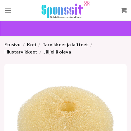
Skip
to
content
Etusivu
/
Koti
/
Tarvikkeet ja laitteet
/
Hiustarvikkeet
/
Jäljellä oleva