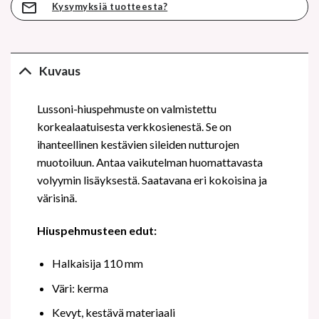
Kysymyksiä tuotteesta?
Kuvaus
Lussoni-hiuspehmuste on valmistettu
korkealaatuisesta verkkosienestä. Se on
ihanteellinen kestävien sileiden nutturojen
muotoiluun. Antaa vaikutelman huomattavasta
volyymin lisäyksestä. Saatavana eri kokoisina ja
värisinä.
Hiuspehmusteen edut:
Halkaisija 110 mm
Väri: kerma
Kevyt, kestävä materiaali