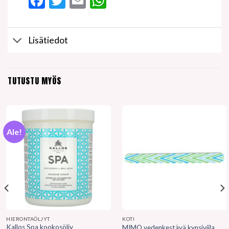
Facebook
Twitter
Email
WhatsApp
Lisätiedot
TUTUSTU MYÖS
Ale!
HIERONTAÖLJYT
KOTI
Kallos Spa kookosöljy
MIMO vedenkestävä kynsiviila