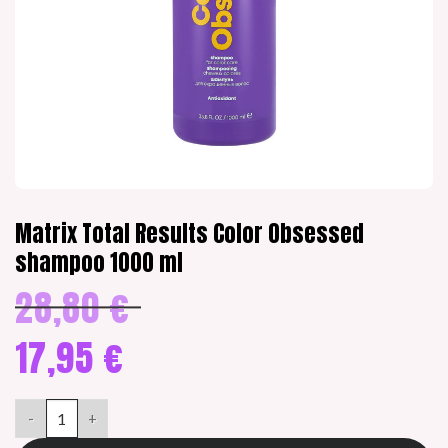
Matrix Total Results Color Obsessed
shampoo 1000 ml
28,80
€
Alkuperäinen
hinta
oli:
17,95
€
28,80 €.
Nykyinen
hinta
Matrix Total Results Color Obsessed shampoo 1000 ml määrä
on:
17,95 €.