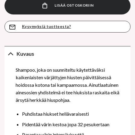
LISÄÄ OSTOSKORIIN
Kysymyksiä tuotteesta?
Kuvaus
Shampoo, joka on suunniteltu käytettäväksi
kaikenlaisten värjättyjen hiusten päivittäisessä
hoidossa kotona tai kampaamossa. Ainutlaatuinen
ainesosien yhdistelmä ei tee hiuksista raskaita eikä
ärsytä herkkää hiuspohjaa.
Puhdistaa hiukset hellävaraisesti
Pidentää värin kestoa jopa 32 pesukertaan
Parantaa värin intensiivisyyttä