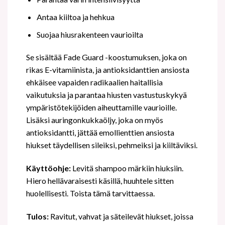
Antaa kiiltoa ja hehkua
Suojaa hiusrakenteen vaurioilta
Se sisältää Fade Guard -koostumuksen, joka on
rikas E-vitamiinista, ja antioksidanttien ansiosta
ehkäisee vapaiden radikaalien haitallisia
vaikutuksia ja parantaa hiusten vastustuskykyä
ympäristötekijöiden aiheuttamille vaurioille.
Lisäksi auringonkukkaöljy, joka on myös
antioksidantti, jättää emollienttien ansiosta
hiukset täydellisen sileiksi, pehmeiksi ja kiiltäviksi.
Käyttöohje:
Levitä shampoo märkiin hiuksiin.
Hiero hellävaraisesti käsillä, huuhtele sitten
huolellisesti. Toista tämä tarvittaessa.
Tulos:
Ravitut, vahvat ja säteilevät hiukset, joissa