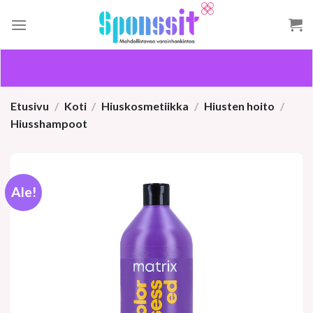
Skip
to
content
Etusivu
/
Koti
/
Hiuskosmetiikka
/
Hiusten hoito
/
Hiusshampoot
Ale!