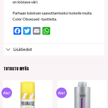
on loistava väri.
Parhaan tuloksen saavuttamiseksi kokeile muita
Color Obsessed -tuotteita.
Facebook
Twitter
Email
WhatsApp
Lisätiedot
TUTUSTU MYÖS
Ale!
Ale!