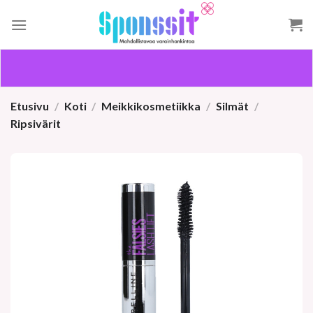
Skip
to
content
Etusivu
/
Koti
/
Meikkikosmetiikka
/
Silmät
/
Ripsivärit