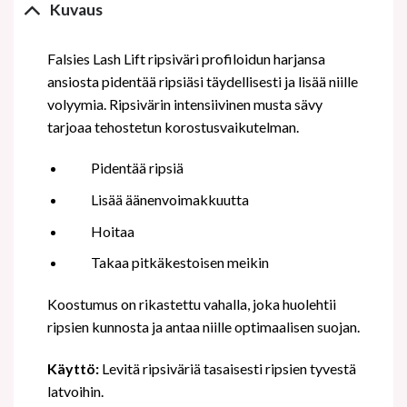
Kuvaus
Falsies Lash Lift ripsiväri profiloidun harjansa
ansiosta pidentää ripsiäsi täydellisesti ja lisää niille
volyymia. Ripsivärin intensiivinen musta sävy
tarjoaa tehostetun korostusvaikutelman.
Pidentää ripsiä
Lisää äänenvoimakkuutta
Hoitaa
Takaa pitkäkestoisen meikin
Koostumus on rikastettu vahalla, joka huolehtii
ripsien kunnosta ja antaa niille optimaalisen suojan.
Käyttö:
Levitä ripsiväriä tasaisesti ripsien tyvestä
latvoihin.