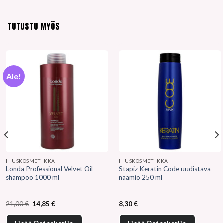
TUTUSTU MYÖS
Ale!
HIUSKOSMETIIKKA
HIUSKOSMETIIKKA
Londa Professional Velvet Oil
Stapiz Keratin Code uudistava
shampoo 1000 ml
naamio 250 ml
Alkuperäinen
Nykyinen
21,00
€
14,85
€
8,30
€
hinta
hinta
oli:
on:
21,00 €.
14,85 €.
Lisää Ostoskoriin
Lisää Ostoskoriin