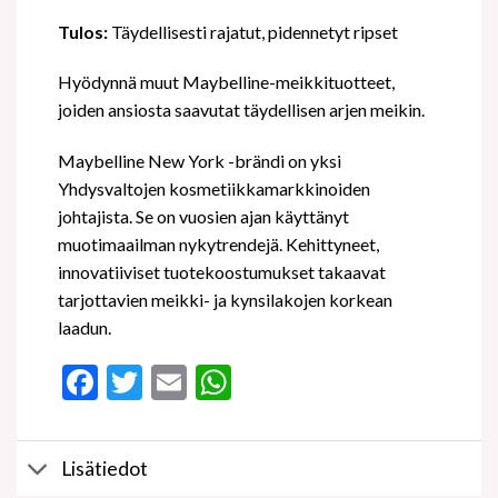
Tulos:
Täydellisesti rajatut, pidennetyt ripset
Hyödynnä muut Maybelline-meikkituotteet,
joiden ansiosta saavutat täydellisen arjen meikin.
Maybelline New York -brändi on yksi
Yhdysvaltojen kosmetiikkamarkkinoiden
johtajista. Se on vuosien ajan käyttänyt
muotimaailman nykytrendejä. Kehittyneet,
innovatiiviset tuotekoostumukset takaavat
tarjottavien meikki- ja kynsilakojen korkean
laadun.
Facebook
Twitter
Email
WhatsApp
Lisätiedot