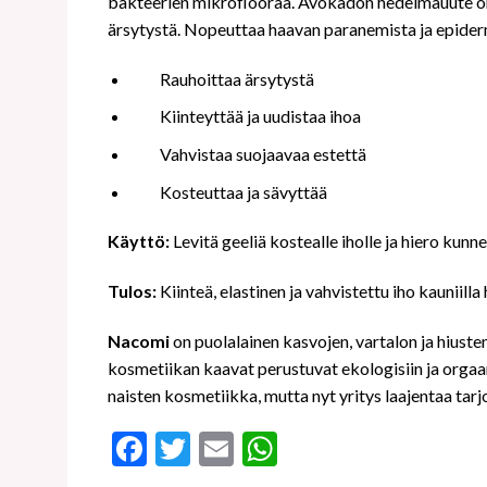
bakteerien mikroflooraa. Avokadon hedelmäuute on r
ärsytystä. Nopeuttaa haavan paranemista ja epider
Rauhoittaa ärsytystä
Kiinteyttää ja uudistaa ihoa
Vahvistaa suojaavaa estettä
Kosteuttaa ja sävyttää
Käyttö:
Levitä geeliä kostealle iholle ja hiero kun
Tulos:
Kiinteä, elastinen ja vahvistettu iho kauniilla
Nacomi
on puolalainen kasvojen, vartalon ja hiust
kosmetiikan kaavat perustuvat ekologisiin ja orgaani
naisten kosmetiikka, mutta nyt yritys laajentaa tarjon
Facebook
Twitter
Email
WhatsApp