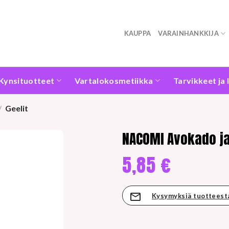
KAUPPA
VARAINHANKKIJA
Kynsituotteet
Vartalokosmetiikka
Tarvikkeet ja 
/
Geelit
NACOMI Avokado ja
5,85
€
Kysymyksiä tuotteest