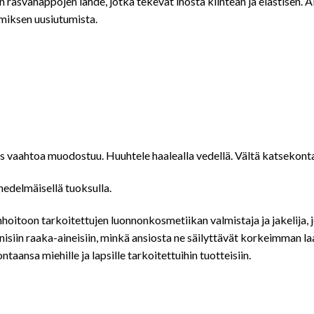
asvahappojen lähde, jotka tekevät ihosta kiinteän ja elastisen. A
miksen uusiutumista.
nes vaahtoa muodostuu. Huuhtele haalealla vedellä. Vältä katsekont
 hedelmäisellä tuoksulla.
enhoitoon tarkoitettujen luonnonkosmetiikan valmistaja ja jakelija
siin raaka-aineisiin, minkä ansiosta ne säilyttävät korkeimman laa
taansa miehille ja lapsille tarkoitettuihin tuotteisiin.