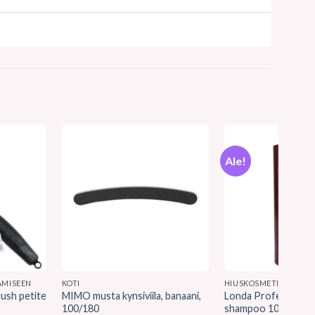
Ale!
AMISEEN
KOTI
HIUSKOSMETIIKKA
rush petite
MIMO musta kynsiviila, banaani,
Londa Professional 
100/180
shampoo 1000 ml