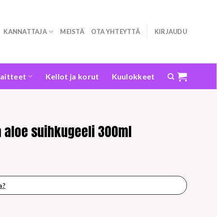
KANNATTAJA
MEISTÄ
OTA YHTEYTTÄ
KIRJAUDU
laitteet
Kellot ja korut
Kuulokkeet
 aloe suihkugeeli 300ml
a?