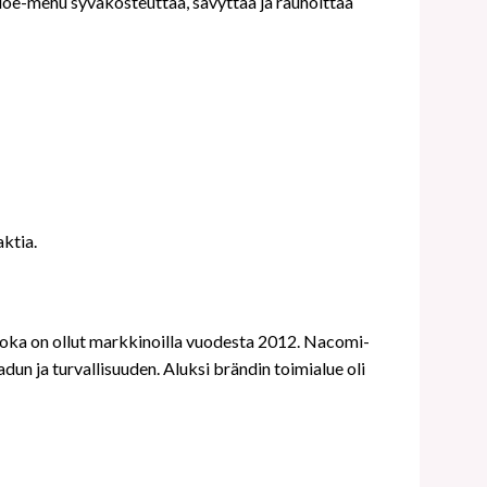
loe-mehu syväkosteuttaa, sävyttää ja rauhoittaa
aktia.
, joka on ollut markkinoilla vuodesta 2012. Nacomi-
dun ja turvallisuuden. Aluksi brändin toimialue oli