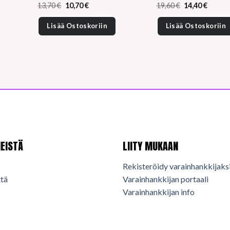
Alkuperäinen
Nykyinen
Alkuperäinen
Nykyin
13,70
€
10,70
€
19,60
€
14,40
€
hinta
hinta
hinta
hinta
oli:
on:
oli:
on:
Lisää Ostoskoriin
Lisää Ostoskoriin
13,70 €.
10,70 €.
19,60 €.
14,40 €
EISTÄ
LIITY MUKAAN
Rekisteröidy varainhankkijaks
tä
Varainhankkijan portaali
Varainhankkijan info