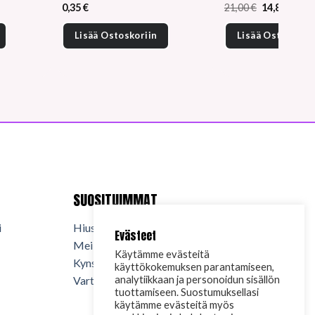
en
Alkuperäin
Nyky
0,35
€
21,00
€
14,85
€
hinta
hint
oli:
on:
Lisää Ostoskoriin
Lisää Ostoskorii
.
21,00 €.
14,85
SUOSITUIMMAT
i
Hiuskosmetiikka
Evästeet
Meikkikosmetiikka
Käytämme evästeitä
Kynsituotteet
käyttökokemuksen parantamiseen,
analytiikkaan ja personoidun sisällön
Vartalokosmetiikka
tuottamiseen. Suostumuksellasi
käytämme evästeitä myös