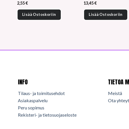
2,55
€
13,45
€
Lisää Ostoskoriin
Lisää Ostoskoriin
INFO
TIETOA M
Tilaus- ja toimitusehdot
Meistä
Asiakaspalvelu
Ota yhteyt
Peru sopimus
Rekisteri- ja tietosuojaseloste