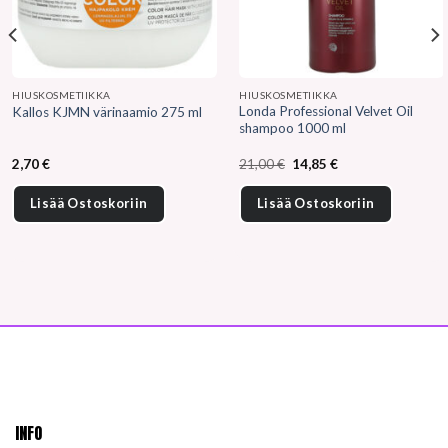
HIUSKOSMETIIKKA
HIUSKOSMETIIKKA
Londa Professional Velvet Oil
Kallos KJMN värinaamio 275 ml
shampoo 1000 ml
Alkuperäinen
Nykyinen
2,70
€
21,00
€
14,85
€
hinta
hinta
oli:
on:
21,00 €.
14,85 €.
Lisää Ostoskoriin
Lisää Ostoskoriin
INFO