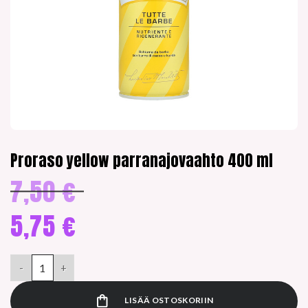
Proraso yellow parranajovaahto 400 ml
7,50
€
Alkuperäinen
hinta
oli:
5,75
€
7,50 €.
Nykyinen
hinta
Proraso yellow parranajovaahto 400 ml määrä
on:
5,75 €.
LISÄÄ OSTOSKORIIN