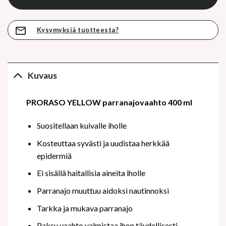
Kysymyksiä tuotteesta?
Kuvaus
PRORASO YELLOW parranajovaahto 400 ml
Suositellaan kuivalle iholle
Kosteuttaa syvästi ja uudistaa herkkää
epidermiä
Ei sisällä haitallisia aineita iholle
Parranajo muuttuu aidoksi nautinnoksi
Tarkka ja mukava parranajo
Paksu vaahto valmistaa ihon täydellisesti