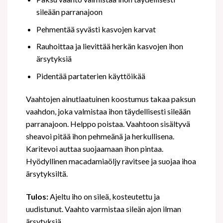
sileään parranajoon
Pehmentää syvästi kasvojen karvat
Rauhoittaa ja lievittää herkän kasvojen ihon
ärsytyksiä
Pidentää partaterien käyttöikää
Vaahtojen ainutlaatuinen koostumus takaa paksun
vaahdon, joka valmistaa ihon täydellisesti sileään
parranajoon. Helppo poistaa. Vaahtoon sisältyvä
sheavoi pitää ihon pehmeänä ja herkullisena.
Karitevoi auttaa suojaamaan ihon pintaa.
Hyödyllinen macadamiaöljy ravitsee ja suojaa ihoa
ärsytyksiltä.
Tulos:
Ajeltu iho on sileä, kosteutettu ja
uudistunut. Vaahto varmistaa sileän ajon ilman
ärsytyksiä.