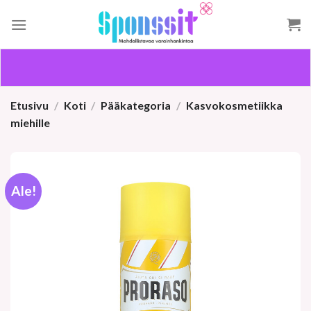
Skip
to
content
Etusivu
/
Koti
/
Pääkategoria
/
Kasvokosmetiikka
miehille
Ale!