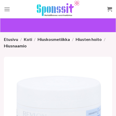
Skip
to
content
Etusivu
/
Koti
/
Hiuskosmetiikka
/
Hiusten hoito
/
Hiusnaamio