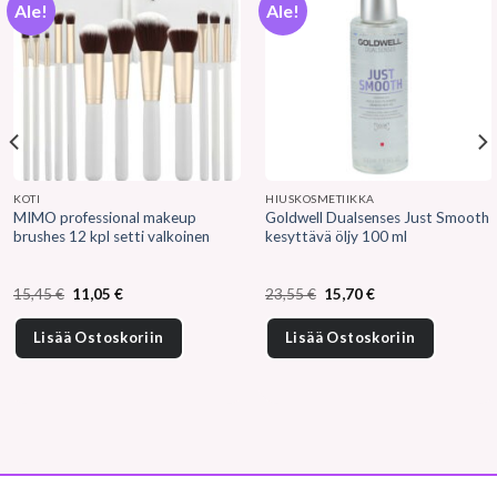
Ale!
Ale!
KOTI
HIUSKOSMETIIKKA
MIMO professional makeup
Goldwell Dualsenses Just Smooth
brushes 12 kpl setti valkoinen
kesyttävä öljy 100 ml
Alkuperäinen
Nykyinen
Alkuperäinen
Nykyinen
15,45
€
11,05
€
23,55
€
15,70
€
hinta
hinta
hinta
hinta
oli:
on:
oli:
on:
15,45 €.
11,05 €.
23,55 €.
15,70 €.
Lisää Ostoskoriin
Lisää Ostoskoriin