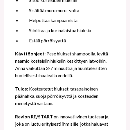
Sitoo kosteuden hiuksiin
Sisältää muru muru -voita
Helpottaa kampaamista
Siloittaa ja kurinalaistaa hiuksia
Estää pörröisyyttä
Käyttöohjeet:
Pese hiukset shampoolla, levitä
naamio kosteisiin hiuksiin keskittyen latvoihin.
Anna vaikuttaa 3-7 minuuttia ja huuhtele sitten
huolellisesti haalealla vedellä.
Tulos:
Kosteutetut hiukset, tasapainoinen
päänahka, suoja pörröisyyttä ja kosteuden
menetystä vastaan.
Revlon RE/START
on innovatiivinen tuotesarja,
joka on luotu erityisesti ihmisille, jotka haluavat