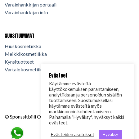
Varainhankkijan portaali
Varainhankkijan info
SUOSITUIMMAT
Hiuskosmetiikka
Meikkikosmetiikka
Kynsituotteet
Vartalokosmetiikka
Evästeet
Käytämme evästeitä
käyttökokemuksen parantamiseen,
analytiikkaan ja personoidun sisällön
tuottamiseen. Suostumuksellasi
käytämme evästeitä myös
markkinoinnin kohdentamiseen.
© Sponssitbiili Oy. 2024. Kaikki oikeudet pidätetään.
Painamalla "Hyväksy", hyväksyt kaikki
evästeet.
Evästeiden asetukset
Hyväksy