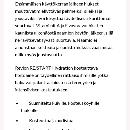
Ensimmäisen käyttökerran jälkeen hiukset
muuttuvat miellyttävän pehmeiksi, sileiksi ja
joustaviksi. Voi kesyttää täydellisesti kurittomat
suortuvat. Vitamiinit A ja E vastaavat hiusten
kauniista ulkonäöstä naamion käytön jälkeen, sillä
ne ravitsevat syvästi suortuvia. Naamio ei
ainoastaan kosteuta ja uudista hiuksia, vaan antaa
niille myös joustavuutta.
Revlon RE/START Hydration kosteuttava
hoitoaine on täydellinen ratkaisu ihmisille, jotka
haluavat palauttaa hiustensa terveyden ja
intensiivisen kosteutuksen.
Suunniteltu kuiville, kosteusköyhille
hiuksille
Kosteuttaa ja uudistaa