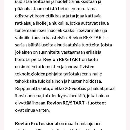
uudistaa hoitoaan ja huolehtia hiuksistaan ja
päänahastaan entistä tietoisemmin. Tämä
edistynyt kosmetiikkasarja tarjoaa kattavia
ratkaisuja iholle ja hiuksille, jotka auttavat sinua
tuntemaan itsesi nuorekkaaksi, itsevarmaksi ja
valmiiksi uusiin haasteisiin. Revlon RE/START -
sarja sisältää useita ainutlaatuisia tuotteita, joista
jokainen on suunniteltu vastaamaan erilaisia
hoitotarpeita.
Revlon RE/START
on luotu
uusimpien tutkimusten ja innovatiivisten
teknologioiden pohjalta tarjotakseen sinulle
tehokkaita tuloksia ihon ja hiusten hoidossa.
Riippumatta siitä, oletko 20-vuotias ja haluat pitää
ihosi nuorena, tai olet kypsä henkilö, joka haluaa
elvyttää ihoaan,
Revlon RE/START -tuotteet
ovat sinua varten.
Revlon
Professional
on maailmanlaajuinen