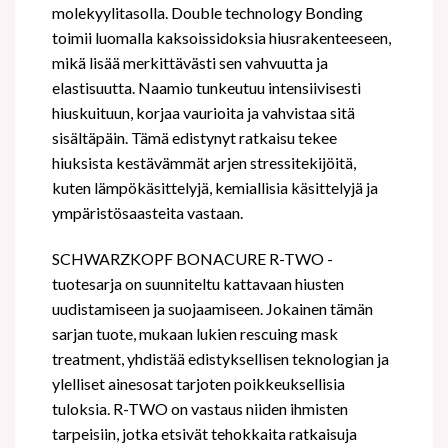
molekyylitasolla. Double technology Bonding
toimii luomalla kaksoissidoksia hiusrakenteeseen,
mikä lisää merkittävästi sen vahvuutta ja
elastisuutta. Naamio tunkeutuu intensiivisesti
hiuskuituun, korjaa vaurioita ja vahvistaa sitä
sisältäpäin. Tämä edistynyt ratkaisu tekee
hiuksista kestävämmät arjen stressitekijöitä,
kuten lämpökäsittelyjä, kemiallisia käsittelyjä ja
ympäristösaasteita vastaan.
SCHWARZKOPF BONACURE R-TWO -
tuotesarja on suunniteltu kattavaan hiusten
uudistamiseen ja suojaamiseen. Jokainen tämän
sarjan tuote, mukaan lukien rescuing mask
treatment, yhdistää edistyksellisen teknologian ja
ylelliset ainesosat tarjoten poikkeuksellisia
tuloksia. R-TWO on vastaus niiden ihmisten
tarpeisiin, jotka etsivät tehokkaita ratkaisuja