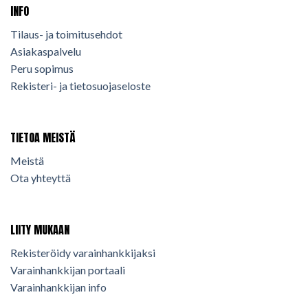
INFO
Tilaus- ja toimitusehdot
Asiakaspalvelu
Peru sopimus
Rekisteri- ja tietosuojaseloste
TIETOA MEISTÄ
Meistä
Ota yhteyttä
LIITY MUKAAN
Rekisteröidy varainhankkijaksi
Varainhankkijan portaali
Varainhankkijan info