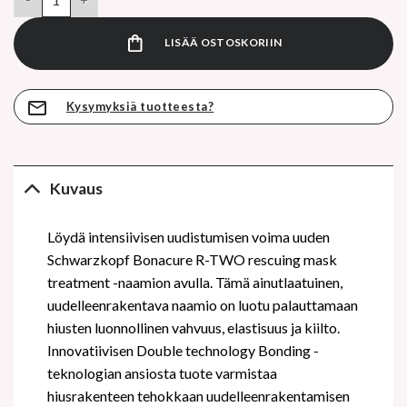
21,90 €.
LISÄÄ OSTOSKORIIN
Kysymyksiä tuotteesta?
Kuvaus
Löydä intensiivisen uudistumisen voima uuden
Schwarzkopf Bonacure R-TWO rescuing mask
treatment -naamion avulla. Tämä ainutlaatuinen,
uudelleenrakentava naamio on luotu palauttamaan
hiusten luonnollinen vahvuus, elastisuus ja kiilto.
Innovatiivisen Double technology Bonding -
teknologian ansiosta tuote varmistaa
hiusrakenteen tehokkaan uudelleenrakentamisen