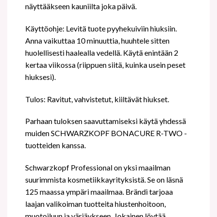
näyttääkseen kauniilta joka päivä.
Käyttöohje: Levitä tuote pyyhekuiviin hiuksiin.
Anna vaikuttaa 10 minuuttia, huuhtele sitten
huolellisesti haalealla vedellä. Käytä enintään 2
kertaa viikossa (riippuen siitä, kuinka usein peset
hiuksesi).
Tulos: Ravitut, vahvistetut, kiiltävät hiukset.
Parhaan tuloksen saavuttamiseksi käytä yhdessä
muiden SCHWARZKOPF BONACURE R-TWO -
tuotteiden kanssa.
Schwarzkopf Professional on yksi maailman
suurimmista kosmetiikkayrityksistä. Se on läsnä
125 maassa ympäri maailmaa. Brändi tarjoaa
laajan valikoiman tuotteita hiustenhoitoon,
muotoiluun ja värjäykseen. Jokainen löytää