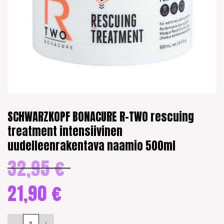
SCHWARZKOPF BONACURE R-TWO rescuing
treatment intensiivinen
uudelleenrakentava naamio 500ml
32,95
€
Alkuperäinen
hinta
oli:
21,90
€
32,95 €.
Nykyinen
hinta
SCHWARZKOPF BONACURE R-TWO rescuing treatment intensiiv
on: