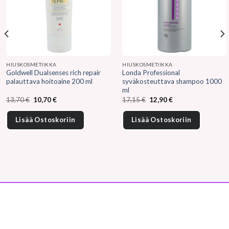
HIUSKOSMETIIKKA
HIUSKOSMETIIKKA
Goldwell Dualsenses rich repair
Londa Professional
palauttava hoitoaine 200 ml
syväkosteuttava shampoo 1000
ml
Alkuperäinen
Nykyinen
Alkuperäinen
Nykyinen
13,70
€
10,70
€
17,15
€
12,90
€
hinta
hinta
hinta
hinta
oli:
on:
oli:
on:
13,70 €.
10,70 €.
17,15 €.
12,90 €.
Lisää Ostoskoriin
Lisää Ostoskoriin