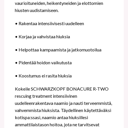
vaurioituneiden, heikentyneiden ja elottomien
hiusten uudistamiseen.
•
Rakentaa intensiivisesti uudelleen
•
Korjaa ja vahvistaa hiuksia
•
Helpottaa kampaamista ja jatkomuotoilua
•
Pidentää hoidon vaikutusta
•
Koostumus ei rasita hiuksia
Kokeile SCHWARZKOPF BONACURE R-TWO
rescuing treatment intensiivinen
uudelleenrakentava naamio ja nauti terveemmistä,
vahvemmista hiuksista. Täydellinen käytettäväksi
kotispa:ssasi, naamio antaa hiuksillesi
ammattilaistason hoitoa, jota ne tarvitsevat