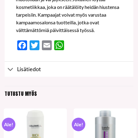
kosmetiikkaa, joka on räätälöity heidän hiustensa
tarpeisiin. Kampaajat voivat myös varustaa
kampaamosalonsa tuotteilla, jotka ovat
välttämättömiä päivittäisessä työssä.
Facebook
Twitter
Email
WhatsApp
Lisätiedot
TUTUSTU MYÖS
Ale!
Ale!