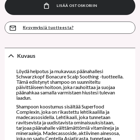
LISÄÄ OSTOSKORIIN
Kysymyksiä tuotteesta?
Kuvaus
Löydä helpotus ja mukavuus päänahallesi
Schwarzkopf Bonacure Scalp Soothing -tuotteella.
Tämä edistynyt shampoo on suunniteltu
päivittäiseen hoitoon, joka rauhoittaa ja suojaa
päänahkaa samalla varmistaen hiustesi tulevan
laadun.
Shampoon koostumus sisältää Superfood
Complexin, joka on rikastettu lehtikaalilla ja
madecassosidella. Lehtikaali, joka tunnetaan
ravitsevista ja uudistavista ominaisuuksistaan,
tarjoaa päänahalle välttämättömiä vitamiineja ja
mineraaleja. Madecassoside, aktiivinen ainesosa,
joka on saatu Centella Asiaticasta, tunnetaan