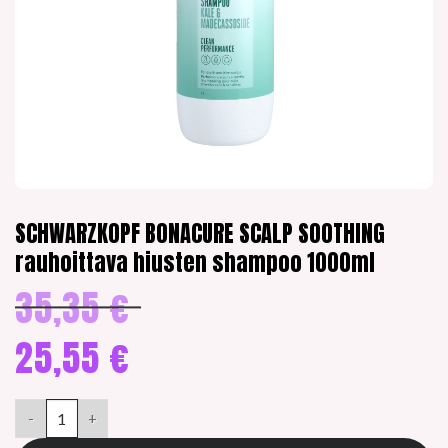
SCHWARZKOPF BONACURE SCALP SOOTHING
rauhoittava hiusten shampoo 1000ml
35,35
€
Alkuperäinen
hinta
oli:
25,55
€
35,35 €.
Nykyinen
hinta
SCHWARZKOPF BONACURE SCALP SOOTHING rauhoittava hius
on:
25,55 €.