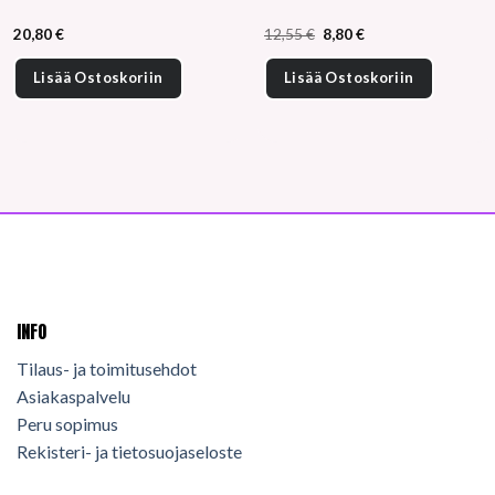
Alkuperäinen
Nykyinen
20,80
€
12,55
€
8,80
€
hinta
hinta
oli:
on:
12,55 €.
8,80 €.
Lisää Ostoskoriin
Lisää Ostoskoriin
INFO
Tilaus- ja toimitusehdot
Asiakaspalvelu
Peru sopimus
Rekisteri- ja tietosuojaseloste