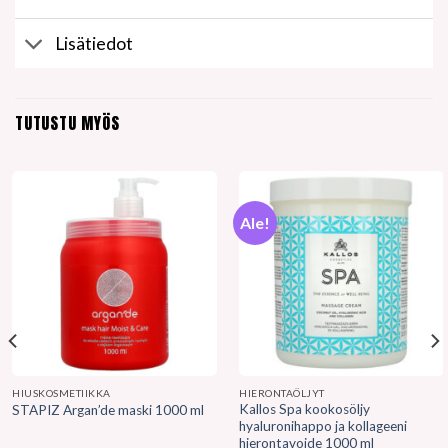
Lisätiedot
TUTUSTU MYÖS
Ale!
HIUSKOSMETIIKKA
HIERONTAÖLJYT
Kallos Spa kookosöljy
STAPIZ Argan’de maski 1000 ml
hyaluronihappo ja kollageeni
hierontavoide 1000 ml