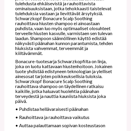
tulehdusta ehkäisevistä ja rauhoittavista
ominaisuuksistaan, jotka tehokkaasti taistelevat
tulehduksia vastaan ja lievittävät ärsytyksiä.
Schwarzkopf Bonacure Scalp Soothing
rauhoittava hiusten shampoo ei ainoastaan
puhdista, vaan luo myös optimaaliset olosuhteet
terveelle hiusten kasvulle, varmistaen sen tulevan
laadun. Shampoon säännöllinen käyttö edistää
näkyvästi päänahan kunnon parantumista, tehden
hiuksista vahvemmat, terveemmät ja
kiiltävämmät.
Bonacure-tuotesarja Schwarzkopfilta on linja,
joka on luotu kattavaan hiustenhoitoon. Jokainen
tuote yhdistää edistyneen teknologian ja ylelliset
ainesosat tarjoten poikkeuksellisia tuloksia.
Schwarzkopf Bonacure Scalp Soothing
rauhoittava shampoo on täydellinen ratkaisu
kaikille, jotka haluavat huolehtia päänahan
terveydestä ja nauttia kauniista hiuksista joka
päivä.
•
Puhdistaa hellävaraisesti päänahan
•
Rauhoittava ja rauhoittava vaikutus
•
Auttaa palauttamaan sopivan kosteustason