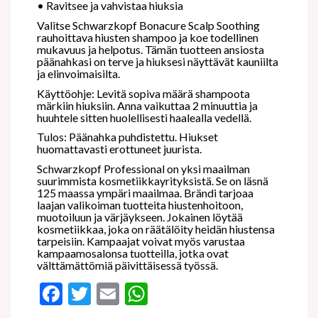
•
Ravitsee ja vahvistaa hiuksia
Valitse Schwarzkopf Bonacure Scalp Soothing
rauhoittava hiusten shampoo ja koe todellinen
mukavuus ja helpotus. Tämän tuotteen ansiosta
päänahkasi on terve ja hiuksesi näyttävät kauniilta
ja elinvoimaisilta.
Käyttöohje: Levitä sopiva määrä shampoota
märkiin hiuksiin. Anna vaikuttaa 2 minuuttia ja
huuhtele sitten huolellisesti haalealla vedellä.
Tulos: Päänahka puhdistettu. Hiukset
huomattavasti erottuneet juurista.
Schwarzkopf Professional on yksi maailman
suurimmista kosmetiikkayrityksistä. Se on läsnä
125 maassa ympäri maailmaa. Brändi tarjoaa
laajan valikoiman tuotteita hiustenhoitoon,
muotoiluun ja värjäykseen. Jokainen löytää
kosmetiikkaa, joka on räätälöity heidän hiustensa
tarpeisiin. Kampaajat voivat myös varustaa
kampaamosalonsa tuotteilla, jotka ovat
välttämättömiä päivittäisessä työssä.
Facebook
Twitter
Email
WhatsApp