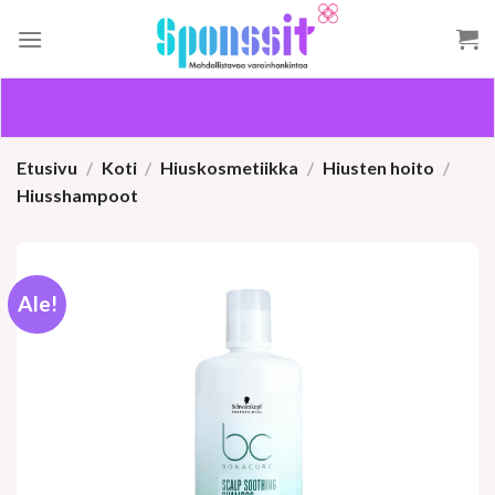
Skip
to
content
Etusivu
/
Koti
/
Hiuskosmetiikka
/
Hiusten hoito
/
Hiusshampoot
Ale!