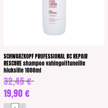
SCHWARZKOPF PROFESSIONAL BC REPAIR
RESCURE shampoo vahingoittuneille
hiuksille 1000ml
32,45
€
Alkuperäinen
hinta
oli:
19,90
€
32,45 €.
Nykyinen
hinta
SCHWARZKOPF PROFESSIONAL BC REPAIR RESCURE shampoo vahin
on: