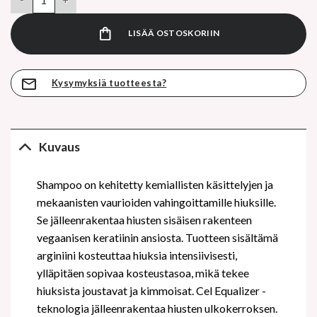
19,90 €.
LISÄÄ OSTOSKORIIN
Kysymyksiä tuotteesta?
Kuvaus
Shampoo on kehitetty kemiallisten käsittelyjen ja
mekaanisten vaurioiden vahingoittamille hiuksille.
Se jälleenrakentaa hiusten sisäisen rakenteen
vegaanisen keratiinin ansiosta. Tuotteen sisältämä
arginiini kosteuttaa hiuksia intensiivisesti,
ylläpitäen sopivaa kosteustasoa, mikä tekee
hiuksista joustavat ja kimmoisat. Cel Equalizer -
teknologia jälleenrakentaa hiusten ulkokerroksen.