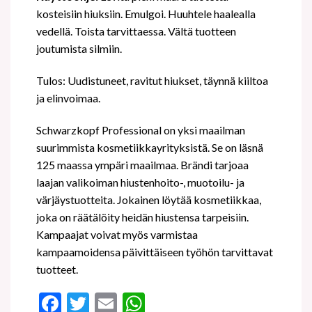
kosteisiin hiuksiin. Emulgoi. Huuhtele haalealla
vedellä. Toista tarvittaessa. Vältä tuotteen
joutumista silmiin.
Tulos: Uudistuneet, ravitut hiukset, täynnä kiiltoa
ja elinvoimaa.
Schwarzkopf Professional on yksi maailman
suurimmista kosmetiikkayrityksistä. Se on läsnä
125 maassa ympäri maailmaa. Brändi tarjoaa
laajan valikoiman hiustenhoito-, muotoilu- ja
värjäystuotteita. Jokainen löytää kosmetiikkaa,
joka on räätälöity heidän hiustensa tarpeisiin.
Kampaajat voivat myös varmistaa
kampaamoidensa päivittäiseen työhön tarvittavat
tuotteet.
Facebook
Twitter
Email
WhatsApp