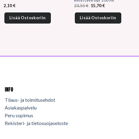
kesyttävä öljy 100 ml
Alkuperäinen
Nykyinen
2,10
€
23,55
€
15,70
€
hinta
hinta
oli:
on:
23,55 €.
15,70 €.
Lisää Ostoskoriin
Lisää Ostoskoriin
INFO
Tilaus- ja toimitusehdot
Asiakaspalvelu
Peru sopimus
Rekisteri- ja tietosuojaseloste