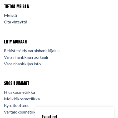
TIETOA MEISTÄ
Meistä
Ota yhteyttä
LIITY MUKAAN
Rekisteröidy varainhankkijaksi
Varainhankkijan portaali
Varainhankkijan info
SUOSITUIMMAT
Hiuskosmetiikka
Meikkikosmetiikka
Kynsituotteet
Vartalokosmetiikka
Evästeet