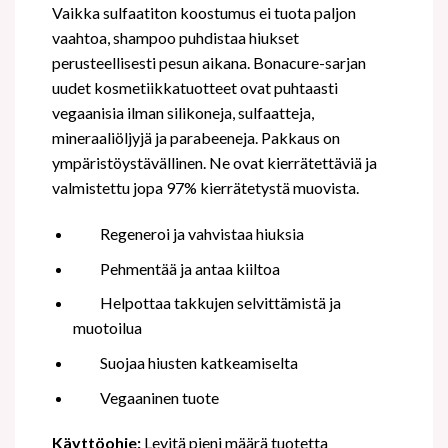
Vaikka sulfaatiton koostumus ei tuota paljon
vaahtoa, shampoo puhdistaa hiukset
perusteellisesti pesun aikana.
Bonacure-sarjan
uudet kosmetiikkatuotteet ovat puhtaasti
vegaanisia ilman silikoneja, sulfaatteja,
mineraaliöljyjä ja parabeeneja.
Pakkaus on
ympäristöystävällinen. Ne ovat kierrätettäviä ja
valmistettu jopa 97% kierrätetystä muovista.
Regeneroi ja vahvistaa hiuksia
Pehmentää ja antaa kiiltoa
Helpottaa takkujen selvittämistä ja
muotoilua
Suojaa hiusten katkeamiselta
Vegaaninen tuote
Käyttöohje:
Levitä pieni määrä tuotetta