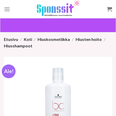
Skip
to
content
Etusivu
/
Koti
/
Hiuskosmetiikka
/
Hiusten hoito
/
Hiusshampoot
Ale!