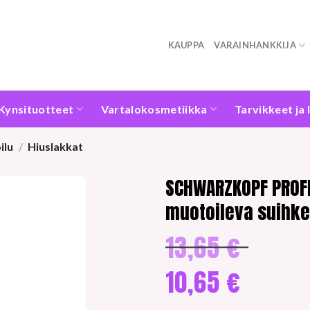
KAUPPA
VARAINHANKKIJA
Kynsituotteet
Vartalokosmetiikka
Tarvikkeet ja 
ilu
/
Hiuslakkat
SCHWARZKOPF PROFE
muotoileva suihk
13,65
€
Alkuperäine
hinta
oli:
10,65
€
13,65 €.
Nykyinen