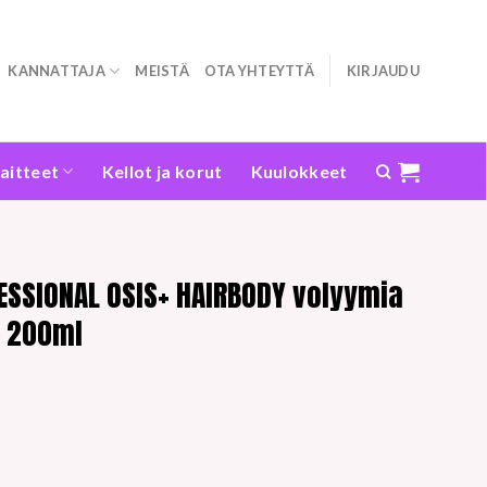
KANNATTAJA
MEISTÄ
OTA YHTEYTTÄ
KIRJAUDU
laitteet
Kellot ja korut
Kuulokkeet
SSIONAL OSIS+ HAIRBODY volyymia
e 200ml
n