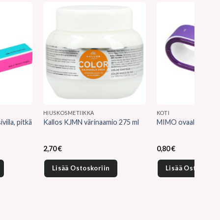
HIUSKOSMETIIKKA
KOTI
iila, pitkä
Kallos KJMN värinaamio 275 ml
MIMO ovaali kynsivii
2,70
€
0,80
€
Lisää Ostoskoriin
Lisää Ostoskorii