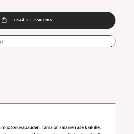
SIS+ HAIRBODY volyymia muotoileva suihke 200ml määrä
LISÄÄ OSTOSKORIIN
a?
 muotoiluvapauden. Tämä on salainen ase kaikille,