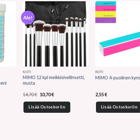
Ale!
KOTI
KOTI
MIMO 12 kpl meikkisivellinsetti,
MIMO 4-puolinen kynsiv
eeni
musta
Alkuperäinen
Nykyinen
14,70
€
10,70
€
2,55
€
hinta
hinta
oli:
on:
Lisää Ostoskoriin
Lisää Ostoskoriin
14,70 €.
10,70 €.