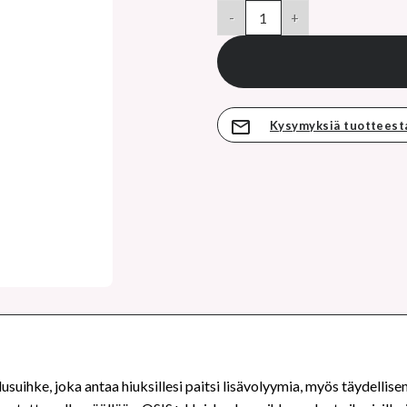
hinta
SCHWARZKOPF PROFESSIONAL O
on:
10,65 €.
Kysymyksiä tuotteest
ihke, joka antaa hiuksillesi paitsi lisävolyymia, myös täydellisen