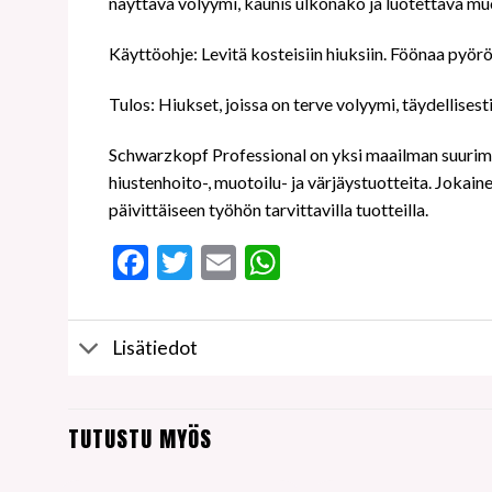
näyttävä volyymi, kaunis ulkonäkö ja luotettava mu
Käyttöohje: Levitä kosteisiin hiuksiin. Föönaa pyör
Tulos: Hiukset, joissa on terve volyymi, täydellises
Schwarzkopf Professional on yksi maailman suurimm
hiustenhoito-, muotoilu- ja värjäystuotteita. Joka
päivittäiseen työhön tarvittavilla tuotteilla.
Facebook
Twitter
Email
WhatsApp
Lisätiedot
TUTUSTU MYÖS