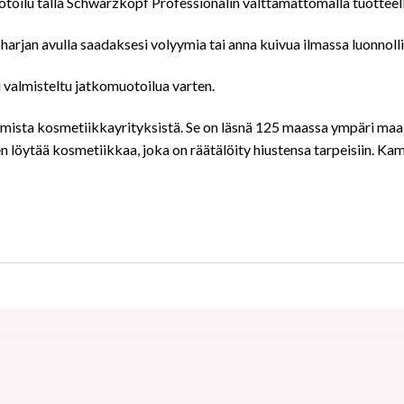
otoilu tällä Schwarzkopf Professionalin välttämättömällä tuotteell
öharjan avulla saadaksesi volyymia tai anna kuivua ilmassa luonnoll
ti valmisteltu jatkomuotoilua varten.
ista kosmetiikkayrityksistä. Se on läsnä 125 maassa ympäri maail
inen löytää kosmetiikkaa, joka on räätälöity hiustensa tarpeisiin.