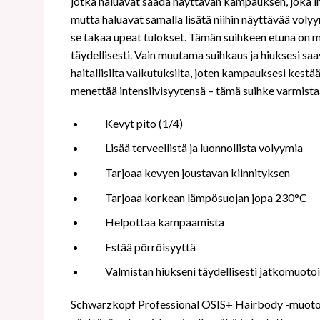
jotka haluavat saada näyttävän kampauksen, joka iha
mutta haluavat samalla lisätä niihin näyttävää volyy
se takaa upeat tulokset. Tämän suihkeen etuna on myö
täydellisesti. Vain muutama suihkaus ja hiuksesi sa
haitallisilta vaikutuksilta, joten kampauksesi kestää
menettää intensiivisyytensä – tämä suihke varmistaa,
Kevyt pito (1/4)
Lisää terveellistä ja luonnollista volyymia
Tarjoaa kevyen joustavan kiinnityksen
Tarjoaa korkean lämpösuojan jopa 230
°C
Helpottaa kampaamista
Estää pörröisyyttä
Valmistan hiukseni täydellisesti jatkomuotoi
Schwarzkopf Professional OSIS+ Hairbody -muotoiluv