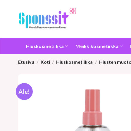
Skip
to
content
Hiuskosmetiikka
Meikkikosmetiikka
Etusivu
/
Koti
/
Hiuskosmetiikka
/
Hiusten muoto
Ale!