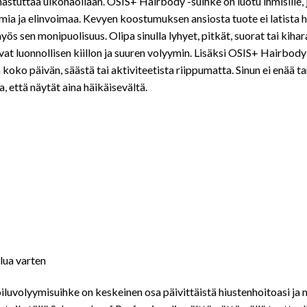
stuttaa ulkonäöllään. OSIS+ Hairbody -suihke on luotu ihmisille, 
mia ja elinvoimaa. Kevyen koostumuksen ansiosta tuote ei latista h
s sen monipuolisuus. Olipa sinulla lyhyet, pitkät, suorat tai kihar
avat luonnollisen kiillon ja suuren volyymin. Lisäksi OSIS+ Hairbo
 koko päivän, säästä tai aktiviteetista riippumatta. Sinun ei enää ta
 että näytät aina häikäisevältä.
lua varten
olyymisuihke on keskeinen osa päivittäistä hiustenhoitoasi ja muo