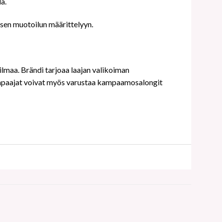
a.
isen muotoilun määrittelyyn.
maa. Brändi tarjoaa laajan valikoiman
 Kampaajat voivat myös varustaa kampaamosalongit