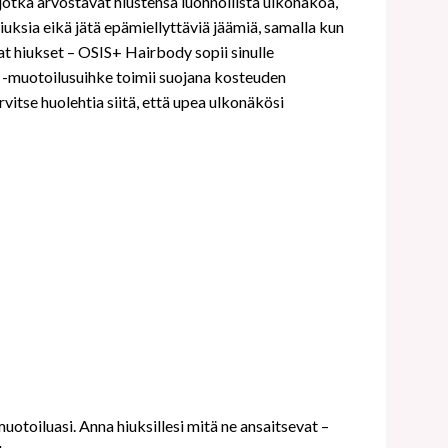
jotka arvostavat hiustensa luonnollista ulkonäköä,
iuksia eikä jätä epämiellyttäviä jäämiä, samalla kun
at hiukset – OSIS+ Hairbody sopii sinulle
dy -muotoilusuihke toimii suojana kosteuden
rvitse huolehtia siitä, että upea ulkonäkösi
toiluasi. Anna hiuksillesi mitä ne ansaitsevat –