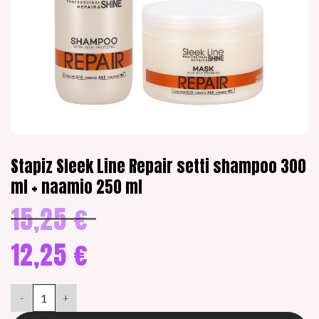
Stapiz Sleek Line Repair setti shampoo 300
ml + naamio 250 ml
15,25
€
Alkuperäinen
hinta
oli:
12,25
€
15,25 €.
Nykyinen
hinta
Stapiz Sleek Line Repair setti shampoo 300 ml + naamio 250 ml 
on:
12,25 €.