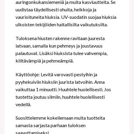
auringonkukansiemeniä ja muita kasviuutteita. Se
uudistaa täydellisesti ohuita, heikkoja ja
vaurioituneita hiuksia. UV-suodatin suojaa hiuksia
ulkoisten tekijöiden haitallisilta vaikutuksilta.
Tuloksena hiusten rakenne ravitaan juuresta
latvaan, samalla kun pehmeys ja joustavuus
palautuvat. Lisäksi hiuksista tulee vahvempia,
kiiltävämpiä ja pehmeämpiä.
Käyttöohje: Levitä varovasti pestyihin ja
pyyhekuiviin hiuksiin juurista latvoihin. Anna
vaikuttaa 1 minuutti. Huuhtele huolellisesti. Jos
tuotetta joutuu silmiin, huuhtele huolellisesti
vedellä.
Suosittelemme kokeilemaan muita tuotteita
samasta sarjasta parhaan tuloksen
saavuttamiseksi.