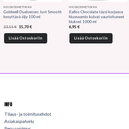
HIUSKOSMETIIKKA
HIUSKOSMETIIKKA
Goldwell Dualsenses Just Smooth
Kallos Chocolate täysi korjaava
kesyttävä öljy 100 ml
hiusnaamio kuivat vaurioituneet
hiukset 1000 ml
Alkuperäinen
Nykyinen
23,55
€
15,70
€
6,95
€
hinta
hinta
oli:
on:
23,55 €.
15,70 €.
Lisää Ostoskoriin
Lisää Ostoskoriin
INFO
Tilaus- ja toimitusehdot
Asiakaspalvelu
Peru sopimus