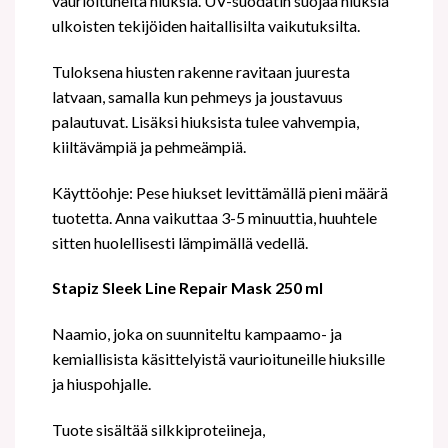
vaurioituneita hiuksia. UV-suodatin suojaa hiuksia
ulkoisten tekijöiden haitallisilta vaikutuksilta.
Tuloksena hiusten rakenne ravitaan juuresta
latvaan, samalla kun pehmeys ja joustavuus
palautuvat. Lisäksi hiuksista tulee vahvempia,
kiiltävämpiä ja pehmeämpiä.
Käyttöohje: Pese hiukset levittämällä pieni määrä
tuotetta. Anna vaikuttaa 3-5 minuuttia, huuhtele
sitten huolellisesti lämpimällä vedellä.
Stapiz Sleek Line Repair Mask 250 ml
Naamio, joka on suunniteltu kampaamo- ja
kemiallisista käsittelyistä vaurioituneille hiuksille
ja hiuspohjalle.
Tuote sisältää silkkiproteiineja,