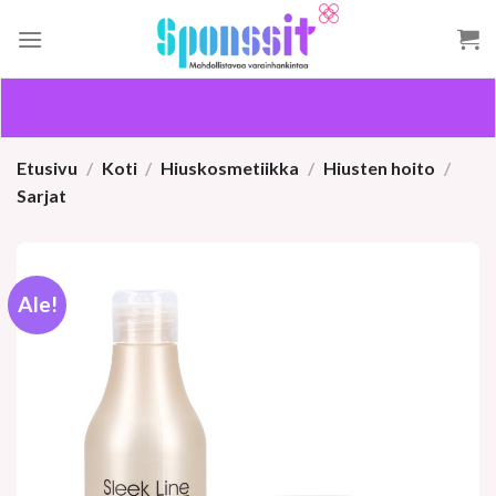
Skip
to
content
Etusivu
/
Koti
/
Hiuskosmetiikka
/
Hiusten hoito
/
Sarjat
Ale!