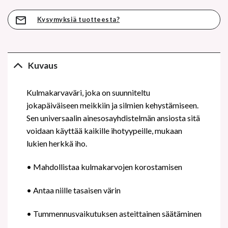
Kysymyksiä tuotteesta?
Kuvaus
Kulmakarvaväri, joka on suunniteltu
jokapäiväiseen meikkiin ja silmien kehystämiseen.
Sen universaalin ainesosayhdistelmän ansiosta sitä
voidaan käyttää kaikille ihotyypeille, mukaan
lukien herkkä iho.
•
Mahdollistaa kulmakarvojen korostamisen
•
Antaa niille tasaisen värin
•
Tummennusvaikutuksen asteittainen säätäminen