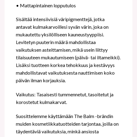
•
Mattapintainen lopputulos
Sisältää intensiivisiä väripigmenttejä, jotka
antavat kulmakarvoillesi syvän värin, joka on
mukautettu yksilölliseen kauneustyyppiisi.
Levitetyn puuterin määrä mahdollistaa
vaikutuksen asteittamisen, mikä usein liittyy
tilaisuuteen mukautumiseen (päivä- tai iltameikki).
Lisäksi tuotteen korkea tehokkuus ja kestävyys
mahdollistavat vaikutuksesta nauttimisen koko
päivän ilman korjauksia.
Vaikutus: Tasaisesti tummennetut, tasoitetut ja
korostetut kulmakarvat.
Suosittelemme käyttämään The Balm -brändin
muiden kosmetiikkatuotteiden tarjontaa, joilla on
täydentäviä vaikutuksia, minkä ansiosta