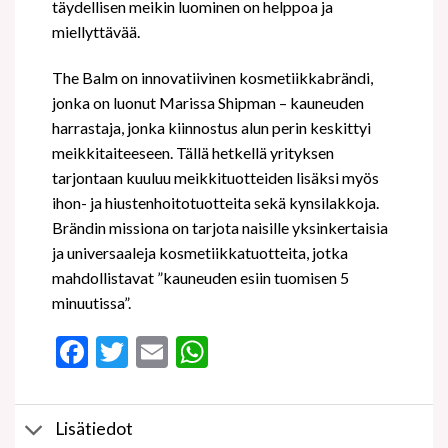
täydellisen meikin luominen on helppoa ja
miellyttävää.
The Balm on innovatiivinen kosmetiikkabrändi,
jonka on luonut Marissa Shipman – kauneuden
harrastaja, jonka kiinnostus alun perin keskittyi
meikkitaiteeseen. Tällä hetkellä yrityksen
tarjontaan kuuluu meikkituotteiden lisäksi myös
ihon- ja hiustenhoitotuotteita sekä kynsilakkoja.
Brändin missiona on tarjota naisille yksinkertaisia
ja universaaleja kosmetiikkatuotteita, jotka
mahdollistavat ”kauneuden esiin tuomisen 5
minuutissa”.
Facebook
Twitter
Email
WhatsApp
Lisätiedot