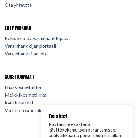
Ota yhteyttä
LIITY MUKAAN
Rekisteröidy varainhankkijaksi
Varainhankkijan portaali
Varainhankkijan info
SUOSITUIMMAT
Hiuskosmetiikka
Meikkikosmetiikka
Kynsituotteet
Vartalokosmetiikka
Evästeet
Käytämme evästeitä
käyttökokemuksen parantamiseen,
analytiikkaan ja personoidun sisällön