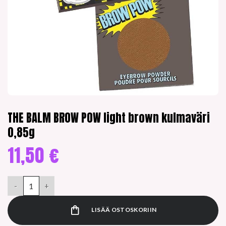
THE BALM BROW POW light brown kulmaväri
0,85g
11,50
€
THE BALM BROW POW light brown kulmaväri 0,85g määrä
LISÄÄ OSTOSKORIIN