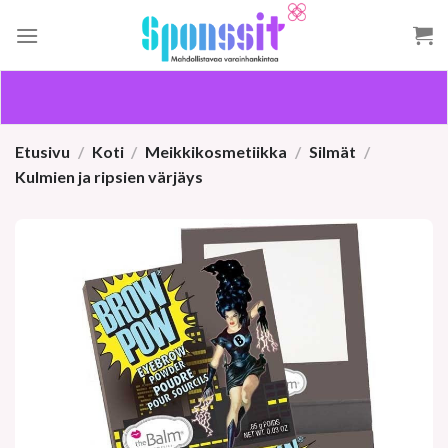
Skip
to
content
Etusivu
/
Koti
/
Meikkikosmetiikka
/
Silmät
/
Kulmien ja ripsien värjäys