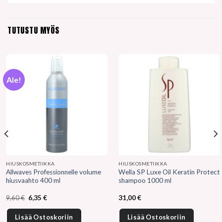
TUTUSTU MYÖS
Ale!
HIUSKOSMETIIKKA
HIUSKOSMETIIKKA
Allwaves Professionnelle volume
Wella SP Luxe Oil Keratin Protect
hiusvaahto 400 ml
shampoo 1000 ml
Alkuperäinen
Nykyinen
9,60
€
6,35
€
31,00
€
hinta
hinta
oli:
on:
9,60 €.
6,35 €.
Lisää Ostoskoriin
Lisää Ostoskoriin