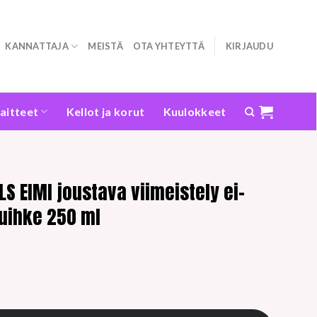
KANNATTAJA
MEISTÄ
OTA YHTEYTTÄ
KIRJAUDU
laitteet
Kellot ja korut
Kuulokkeet
S EIMI joustava viimeistely ei-
uihke 250 ml
stava viimeistely ei-aerosolimuotoilusuihke 250 ml määrä