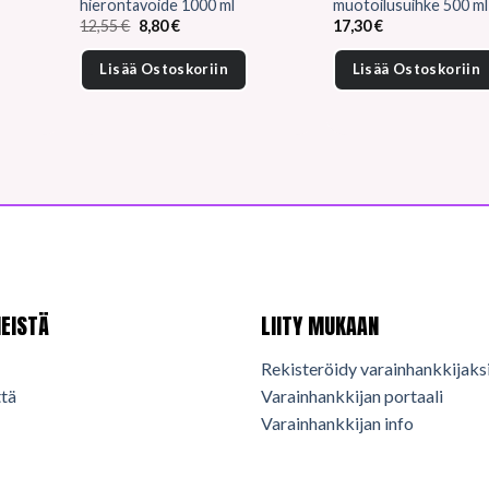
hierontavoide 1000 ml
muotoilusuihke 500 ml
Alkuperäinen
Nykyinen
12,55
€
8,80
€
17,30
€
hinta
hinta
oli:
on:
Lisää Ostoskoriin
Lisää Ostoskoriin
12,55 €.
8,80 €.
EISTÄ
LIITY MUKAAN
Rekisteröidy varainhankkijaks
tä
Varainhankkijan portaali
Varainhankkijan info