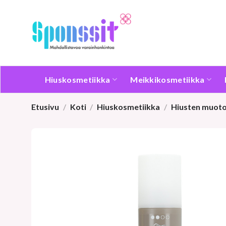
Skip
to
content
Hiuskosmetiikka
Meikkikosmetiikka
Etusivu
/
Koti
/
Hiuskosmetiikka
/
Hiusten muoto