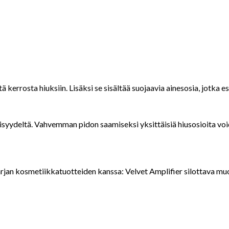
kerrosta hiuksiin. Lisäksi se sisältää suojaavia ainesosia, jotka 
äisyydeltä. Vahvemman pidon saamiseksi yksittäisiä hiusosioita voi
rjan kosmetiikkatuotteiden kanssa: Velvet Amplifier silottava mu