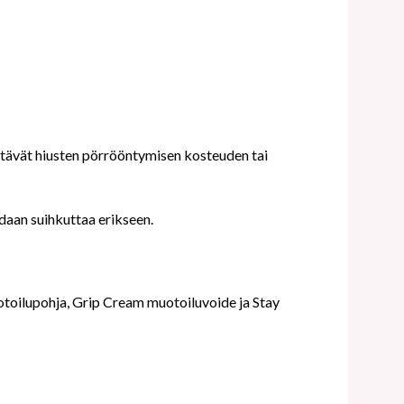
estävät hiusten pörrööntymisen kosteuden tai
daan suihkuttaa erikseen.
otoilupohja, Grip Cream muotoiluvoide ja Stay