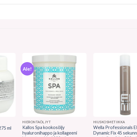
Ale!
HIERONTAÖLJYT
HIUSKOSMETIIKKA
Kallos Spa kookosöljy
Wella Professionals E
275 ml
hyaluronihappo ja kollageeni
Dynamic Fix 45 sekunn