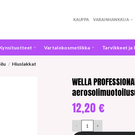
KAUPPA
VARAINHANKKIJA
Kynsituotteet
Vartalokosmetiikka
Tarvikkeet ja 
ilu
/
Hiuslakkat
WELLA PROFESSIONAL
aerosolimuotoilus
12,20
€
WELLA PROFESSIONALS EIMI jou