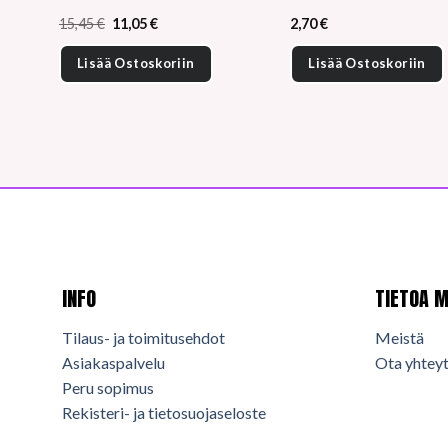
Alkuperäinen
Nykyinen
15,45
€
11,05
€
2,70
€
hinta
hinta
oli:
on:
Lisää Ostoskoriin
Lisää Ostoskoriin
15,45 €.
11,05 €.
INFO
TIETOA M
Tilaus- ja toimitusehdot
Meistä
Asiakaspalvelu
Ota yhteyt
Peru sopimus
Rekisteri- ja tietosuojaseloste