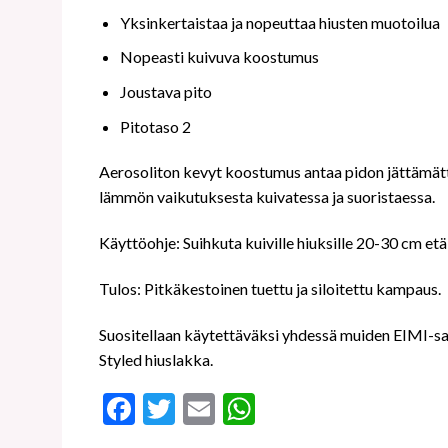
Yksinkertaistaa ja nopeuttaa hiusten muotoilua
Nopeasti kuivuva koostumus
Joustava pito
Pitotaso 2
Aerosoliton kevyt koostumus antaa pidon jättämättä 
lämmön vaikutuksesta kuivatessa ja suoristaessa.
Käyttöohje: Suihkuta kuiville hiuksille 20-30 cm et
Tulos: Pitkäkestoinen tuettu ja siloitettu kampaus.
Suositellaan käytettäväksi yhdessä muiden EIMI-sa
Styled hiuslakka.
Facebook
Twitter
Email
WhatsApp