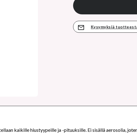
Kysymyksiä tuotteest
an kaikille hiustyypeille ja -pituuksille. Ei sisällä aerosolia, joten 