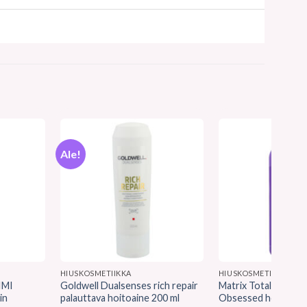
Ale!
HIUSKOSMETIIKKA
HIUSKOSMETIIKKA
IMI
Goldwell Dualsenses rich repair
Matrix Total Result
in
palauttava hoitoaine 200 ml
Obsessed hoitoaine