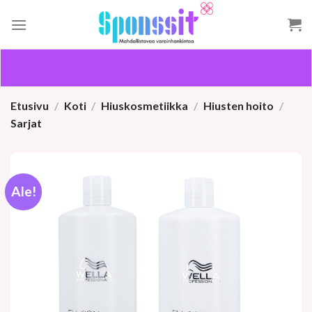
Skip
to
content
Etusivu
/
Koti
/
Hiuskosmetiikka
/
Hiusten hoito
/
Sarjat
Ale!