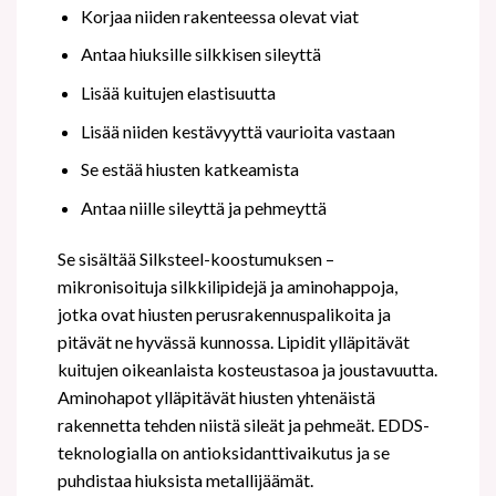
Korjaa niiden rakenteessa olevat viat
Antaa hiuksille silkkisen sileyttä
Lisää kuitujen elastisuutta
Lisää niiden kestävyyttä vaurioita vastaan
Se estää hiusten katkeamista
Antaa niille sileyttä ja pehmeyttä
Se sisältää Silksteel-koostumuksen –
mikronisoituja silkkilipidejä ja aminohappoja,
jotka ovat hiusten perusrakennuspalikoita ja
pitävät ne hyvässä kunnossa. Lipidit ylläpitävät
kuitujen oikeanlaista kosteustasoa ja joustavuutta.
Aminohapot ylläpitävät hiusten yhtenäistä
rakennetta tehden niistä sileät ja pehmeät. EDDS-
teknologialla on antioksidanttivaikutus ja se
puhdistaa hiuksista metallijäämät.