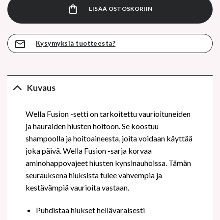
LISÄÄ OSTOSKORIIN
Kysymyksiä tuotteesta?
Kuvaus
Wella Fusion -setti on tarkoitettu vaurioituneiden
ja hauraiden hiusten hoitoon. Se koostuu
shampoolla ja hoitoaineesta, joita voidaan käyttää
joka päivä. Wella Fusion -sarja korvaa
aminohappovajeet hiusten kynsinauhoissa. Tämän
seurauksena hiuksista tulee vahvempia ja
kestävämpiä vaurioita vastaan.
Puhdistaa hiukset hellävaraisesti