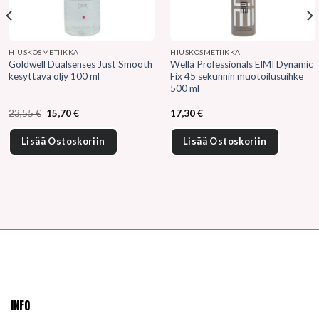
HIUSKOSMETIIKKA
HIUSKOSMETIIKKA
Goldwell Dualsenses Just Smooth
Wella Professionals EIMI Dynamic
kesyttävä öljy 100 ml
Fix 45 sekunnin muotoilusuihke
500 ml
Alkuperäinen
Nykyinen
23,55
€
15,70
€
17,30
€
hinta
hinta
oli:
on:
23,55 €.
15,70 €.
Lisää Ostoskoriin
Lisää Ostoskoriin
INFO