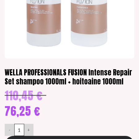
WELLA PROFESSIONALS FUSION Intense Repair
Set shampoo 1000ml + hoitoaine 1000ml
110,45
€
Alkuperäinen
hinta
oli:
76,25
€
110,45 €.
Nykyinen
hinta
WELLA PROFESSIONALS FUSION Intense Repair Set shampoo 100
on:
76,25 €.