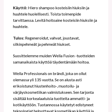
Käyttö:
Hiero shampoo kosteisiin hiuksiin ja
huuhtele huolellisesti. Toista toimenpide
tarvittaessa. Levitä hoitoaine kosteisiin hiuksiin ja
huuhtele.
Tulos:
Regeneroidut, vahvat, joustavat,
silkinpehmeät ja pehmeät hiukset.
Suosittelemme muiden Wella Fusion -tuotteiden
samanaikaista käyttöä täydentämään hoitoa.
Wella Professionals on brändi, joka on ollut
olemassa yli 135 vuotta. Se on alusta asti
erikoistunut hiustenhoito-, muotoilu- ja
värjäyskosmetiikan valmistukseen. Sen tarjonta
sisältää korkealaatuisia tuotteita ammatti- ja
kotikäyttöön. Tuotannossa käytetyt edistyneet
teknologiat helpottavat kosmetiikan käyttöä ja