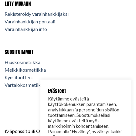
LIITY MUKAAN
Rekisteröidy varainhankkijaksi
Varainhankkijan portaali
Varainhankkijan info
SUOSITUIMMAT
Hiuskosmetiikka
Meikkikosmetiikka
Kynsituotteet
Vartalokosmetiikka
Evästeet
Käytämme evästeitä
käyttökokemuksen parantamiseen,
analytiikkaan ja personoidun sisällön
tuottamiseen. Suostumuksellasi
käytämme evästeitä myös
markkinoinnin kohdentamiseen.
© Sponssitbiili Oy. 2024. Kaikki oikeudet pidätetään.
Painamalla "Hyväksy", hyväksyt kaikki