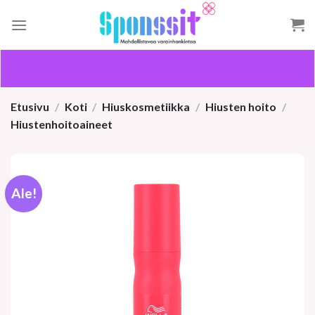
Skip
to
content
Etusivu
/
Koti
/
Hiuskosmetiikka
/
Hiusten hoito
/
Hiustenhoitoaineet
Ale!