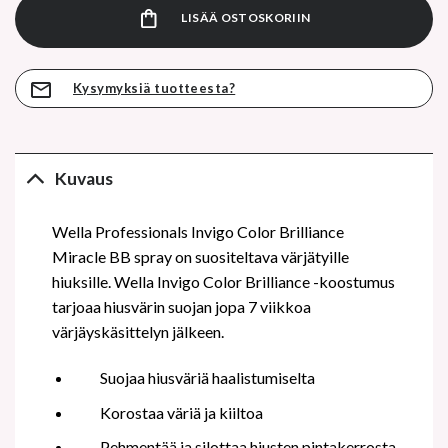
LISÄÄ OSTOSKORIIN
Kysymyksiä tuotteesta?
Kuvaus
Wella Professionals Invigo Color Brilliance
Miracle BB spray on suositeltava värjätyille
hiuksille. Wella Invigo Color Brilliance -koostumus
tarjoaa hiusvärin suojan jopa 7 viikkoa
värjäyskäsittelyn jälkeen.
Suojaa hiusväriä haalistumiselta
Korostaa väriä ja kiiltoa
Pehmentää ja silottaa hiusten pintakerrosta