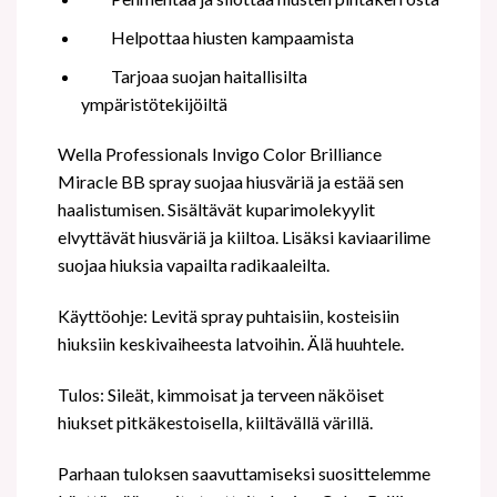
Helpottaa hiusten kampaamista
Tarjoaa suojan haitallisilta
ympäristötekijöiltä
Wella Professionals Invigo Color Brilliance
Miracle BB spray suojaa hiusväriä ja estää sen
haalistumisen. Sisältävät kuparimolekyylit
elvyttävät hiusväriä ja kiiltoa. Lisäksi kaviaarilime
suojaa hiuksia vapailta radikaaleilta.
Käyttöohje: Levitä spray puhtaisiin, kosteisiin
hiuksiin keskivaiheesta latvoihin. Älä huuhtele.
Tulos: Sileät, kimmoisat ja terveen näköiset
hiukset pitkäkestoisella, kiiltävällä värillä.
Parhaan tuloksen saavuttamiseksi suosittelemme