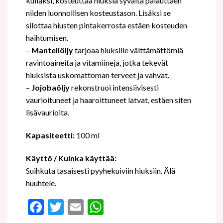
kullaksi, kosteuttaa hiuksia syvältä palauttaen
niiden luonnollisen kosteustason. Lisäksi se
silottaa hiusten pintakerrosta estäen kosteuden
haihtumisen.
–
Manteliöljy
tarjoaa hiuksille välttämättömiä
ravintoaineita ja vitamiineja, jotka tekevät
hiuksista uskomattoman terveet ja vahvat.
–
Jojobaöljy
rekonstruoi intensiivisesti
vaurioituneet ja haaroittuneet latvat, estäen siten
lisävaurioita.
Kapasiteetti:
100 ml
Käyttö / Kuinka käyttää:
Suihkuta tasaisesti pyyhekuiviin hiuksiin. Älä
huuhtele.
Facebook
Twitter
Email
WhatsApp