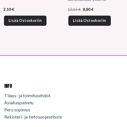
Alkuperäinen
Nykyinen
2,10
€
12,55
€
8,80
€
hinta
hinta
oli:
on:
12,55 €.
8,80 €.
Lisää Ostoskoriin
Lisää Ostoskoriin
INFO
Tilaus- ja toimitusehdot
Asiakaspalvelu
Peru sopimus
Rekisteri- ja tietosuojaseloste