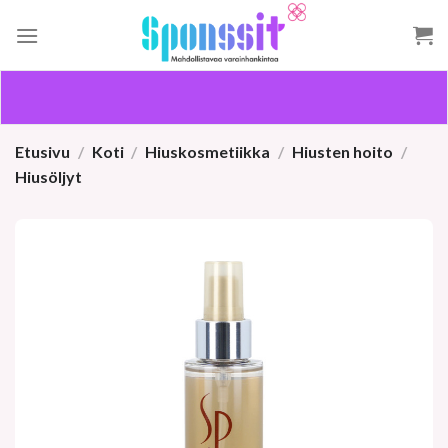
Skip
to
content
Etusivu
/
Koti
/
Hiuskosmetiikka
/
Hiusten hoito
/
Hiusöljyt