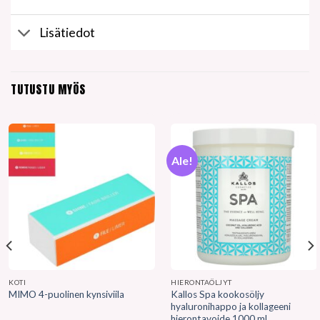
Lisätiedot
TUTUSTU MYÖS
Ale!
KOTI
HIERONTAÖLJYT
Kallos Spa kookosöljy
MIMO 4-puolinen kynsiviila
hyaluronihappo ja kollageeni
hierontavoide 1000 ml