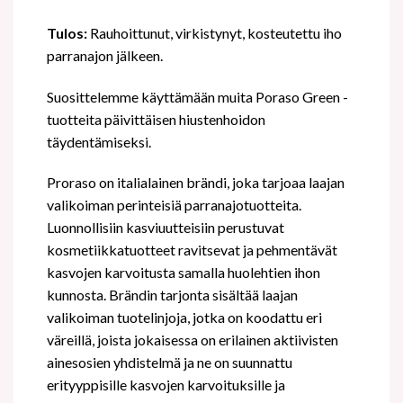
Tulos:
Rauhoittunut, virkistynyt, kosteutettu iho
parranajon jälkeen.
Suosittelemme käyttämään muita Poraso Green -
tuotteita päivittäisen hiustenhoidon
täydentämiseksi.
Proraso on italialainen brändi, joka tarjoaa laajan
valikoiman perinteisiä parranajotuotteita.
Luonnollisiin kasviuutteisiin perustuvat
kosmetiikkatuotteet ravitsevat ja pehmentävät
kasvojen karvoitusta samalla huolehtien ihon
kunnosta. Brändin tarjonta sisältää laajan
valikoiman tuotelinjoja, jotka on koodattu eri
väreillä, joista jokaisessa on erilainen aktiivisten
ainesosien yhdistelmä ja ne on suunnattu
erityyppisille kasvojen karvoituksille ja