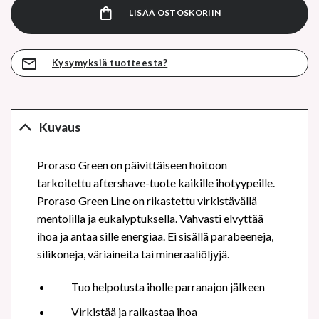
LISÄÄ OSTOSKORIIN
Kysymyksiä tuotteesta?
Kuvaus
Proraso Green on päivittäiseen hoitoon
tarkoitettu aftershave-tuote kaikille ihotyypeille.
Proraso Green Line on rikastettu virkistävällä
mentolilla ja eukalyptuksella. Vahvasti elvyttää
ihoa ja antaa sille energiaa. Ei sisällä parabeeneja,
silikoneja, väriaineita tai mineraaliöljyjä.
Tuo helpotusta iholle parranajon jälkeen
Virkistää ja raikastaa ihoa