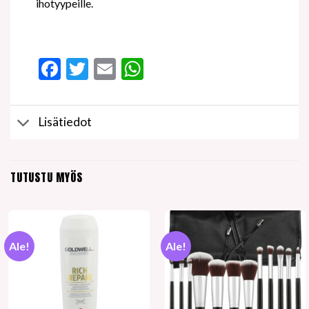
ihotyypeille.
Facebook
Twitter
Email
WhatsApp
Lisätiedot
TUTUSTU MYÖS
Ale!
Ale!