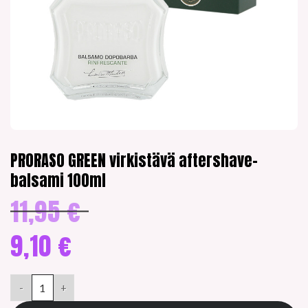
PRORASO GREEN virkistävä aftershave-
balsami 100ml
11,95
€
Alkuperäinen
hinta
oli:
9,10
€
11,95 €.
Nykyinen
hinta
PRORASO GREEN virkistävä aftershave-balsami 100ml määrä
on:
9,10 €.