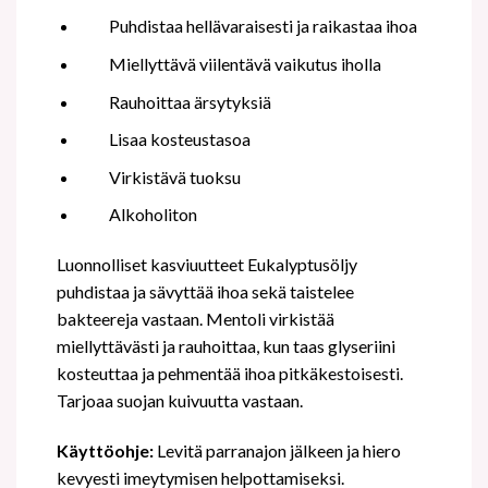
Puhdistaa hellävaraisesti ja raikastaa ihoa
Miellyttävä viilentävä vaikutus iholla
Rauhoittaa ärsytyksiä
Lisaa kosteustasoa
Virkistävä tuoksu
Alkoholiton
Luonnolliset kasviuutteet Eukalyptusöljy
puhdistaa ja sävyttää ihoa sekä taistelee
bakteereja vastaan. Mentoli virkistää
miellyttävästi ja rauhoittaa, kun taas glyseriini
kosteuttaa ja pehmentää ihoa pitkäkestoisesti.
Tarjoaa suojan kuivuutta vastaan.
Käyttöohje:
Levitä parranajon jälkeen ja hiero
kevyesti imeytymisen helpottamiseksi.