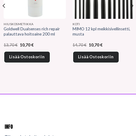
HIUSKOSMETIIKKA
KOTI
Goldwell Dualsenses rich repair
MIMO 12 kpl meikkisivellinsetti,
palauttava hoitoaine 200 ml
musta
Alkuperäinen
Nykyinen
Alkuperäinen
Nykyinen
13,70
€
10,70
€
14,70
€
10,70
€
hinta
hinta
hinta
hinta
oli:
on:
oli:
on:
13,70 €.
10,70 €.
14,70 €.
10,70 €.
Lisää Ostoskoriin
Lisää Ostoskoriin
INFO