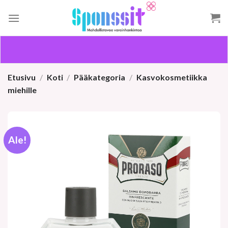
Skip
to
content
Etusivu
/
Koti
/
Pääkategoria
/
Kasvokosmetiikka
miehille
Ale!