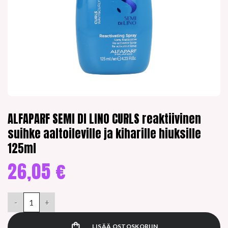
ALFAPARF SEMI DI LINO CURLS reaktiivinen
suihke aaltoileville ja kiharille hiuksille
125ml
26,05
€
ALFAPARF SEMI DI LINO CURLS reaktiivinen suihke aaltoileville ja
LISÄÄ OSTOSKORIIN