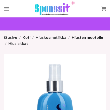
Skip
to
content
Etusivu
/
Koti
/
Hiuskosmetiikka
/
Hiusten muotoilu
/
Hiuslakkat