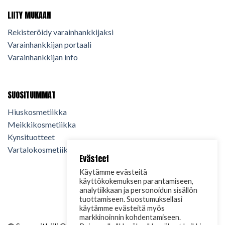
LIITY MUKAAN
Rekisteröidy varainhankkijaksi
Varainhankkijan portaali
Varainhankkijan info
SUOSITUIMMAT
Hiuskosmetiikka
Meikkikosmetiikka
Kynsituotteet
Vartalokosmetiikka
Evästeet
Käytämme evästeitä
käyttökokemuksen parantamiseen,
analytiikkaan ja personoidun sisällön
tuottamiseen. Suostumuksellasi
käytämme evästeitä myös
markkinoinnin kohdentamiseen.