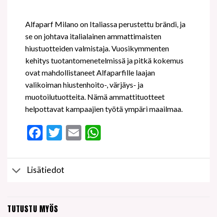
Alfaparf Milano on Italiassa perustettu brändi, ja
se on johtava italialainen ammattimaisten
hiustuotteiden valmistaja. Vuosikymmenten
kehitys tuotantomenetelmissä ja pitkä kokemus
ovat mahdollistaneet Alfaparfille laajan
valikoiman hiustenhoito-, värjäys- ja
muotoilutuotteita. Nämä ammattituotteet
helpottavat kampaajien työtä ympäri maailmaa.
Facebook
Twitter
Email
WhatsApp
Lisätiedot
TUTUSTU MYÖS