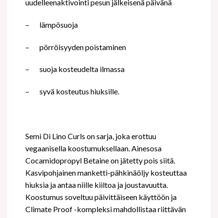
uudelleenaktivointi pesun jälkeisenä päivänä
–
lämpösuoja
–
pörröisyyden poistaminen
–
suoja kosteudelta ilmassa
–
syvä kosteutus hiuksille.
Semi Di Lino Curls on sarja, joka erottuu
vegaanisella koostumuksellaan. Ainesosa
Cocamidopropyl Betaine on jätetty pois siitä.
Kasvipohjainen manketti-pähkinäöljy kosteuttaa
hiuksia ja antaa niille kiiltoa ja joustavuutta.
Koostumus soveltuu päivittäiseen käyttöön ja
Climate Proof -kompleksi mahdollistaa riittävän