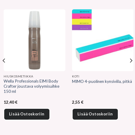
HIUSKOSMETIIKKA
KOTI
Wella Professionals EIMI Body
MIMO 4-puolinen kynsiviila, pitkä
Crafter joustava volyymisuihke
150 ml
12,40
€
2,55
€
Lisää Ostoskoriin
Lisää Ostoskoriin