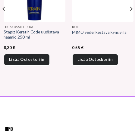
HIUSKOSMETIIKKA
KOTI
Stapiz Keratin Code uudistava
MIMO vedenkestävä kynsiviila
naamio 250 ml
8,30
€
0,55
€
Lisää Ostoskoriin
Lisää Ostoskoriin
INFO