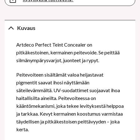
Kuvaus
Artdeco Perfect Teint Concealer on
pitkäkestoinen, kermainen peitevoide. Se peittää
silmänympärysvarjot, juonteet ja rypyt.
Peitevoiteen sisältämät valoa heijastavat
pigmentit saavat ihosi näyttämään
säteilevämmältä. UV-suodattimet suojaavat ihoa
haitallisilta aineilta. Peitevoiteessa on
kääntömekanismi, joka tekee levityksestä helppoa
ja tarkkaa. Kevyt kermainen koostumus varmistaa
täydellisen ja pitkäkestoisen peittävyyden – joka
kerta.