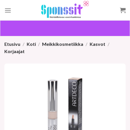
Skip
to
content
Etusivu
/
Koti
/
Meikkikosmetiikka
/
Kasvot
/
Korjaajat