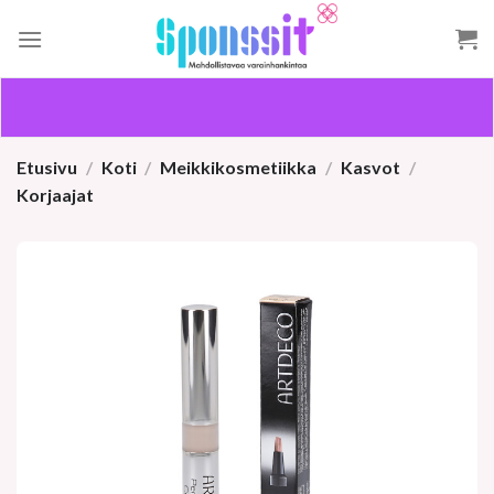
Skip
to
content
Etusivu
/
Koti
/
Meikkikosmetiikka
/
Kasvot
/
Korjaajat