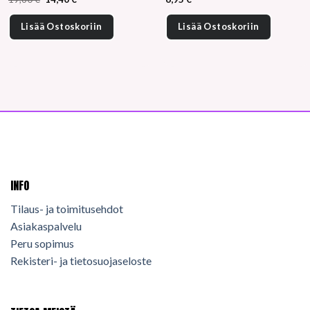
hinta
hinta
oli:
on:
19,60 €.
14,40 €.
Lisää Ostoskoriin
Lisää Ostoskoriin
INFO
Tilaus- ja toimitusehdot
Asiakaspalvelu
Peru sopimus
Rekisteri- ja tietosuojaseloste