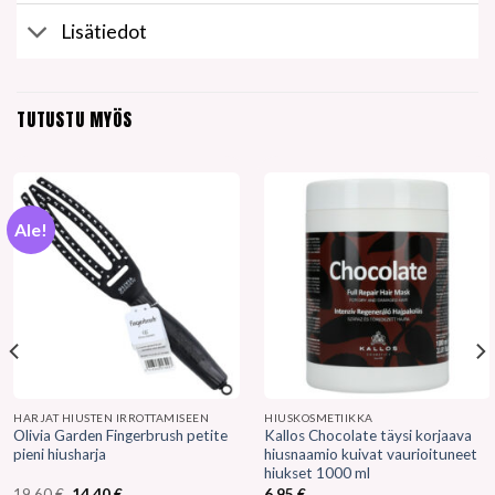
Lisätiedot
TUTUSTU MYÖS
Ale!
HARJAT HIUSTEN IRROTTAMISEEN
HIUSKOSMETIIKKA
Olivia Garden Fingerbrush petite
Kallos Chocolate täysi korjaava
pieni hiusharja
hiusnaamio kuivat vaurioituneet
hiukset 1000 ml
Alkuperäinen
Nykyinen
19,60
€
14,40
€
6,95
€