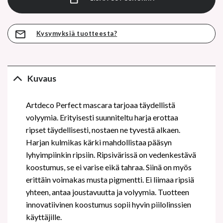
Kysymyksiä tuotteesta?
Kuvaus
Artdeco Perfect mascara tarjoaa täydellistä
volyymia. Erityisesti suunniteltu harja erottaa
ripset täydellisesti, nostaen ne tyvestä alkaen.
Harjan kulmikas kärki mahdollistaa pääsyn
lyhyimpiinkin ripsiin. Ripsivärissä on vedenkestävä
koostumus, se ei varise eikä tahraa. Siinä on myös
erittäin voimakas musta pigmentti. Ei liimaa ripsiä
yhteen, antaa joustavuutta ja volyymia. Tuotteen
innovatiivinen koostumus sopii hyvin piilolinssien
käyttäjille.