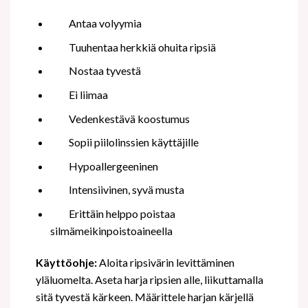
Antaa volyymia
Tuuhentaa herkkiä ohuita ripsiä
Nostaa tyvestä
Ei liimaa
Vedenkestävä koostumus
Sopii piilolinssien käyttäjille
Hypoallergeeninen
Intensiivinen, syvä musta
Erittäin helppo poistaa
silmämeikinpoistoaineella
Käyttöohje:
Aloita ripsivärin levittäminen
yläluomelta. Aseta harja ripsien alle, liikuttamalla
sitä tyvestä kärkeen. Määrittele harjan kärjellä