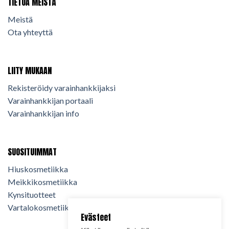
TIETOA MEISTÄ
Meistä
Ota yhteyttä
LIITY MUKAAN
Rekisteröidy varainhankkijaksi
Varainhankkijan portaali
Varainhankkijan info
SUOSITUIMMAT
Hiuskosmetiikka
Meikkikosmetiikka
Kynsituotteet
Vartalokosmetiikka
Evästeet