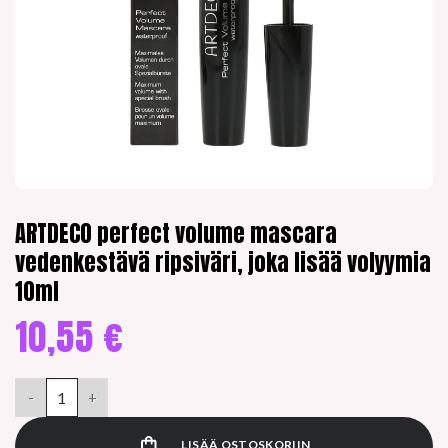
ARTDECO perfect volume mascara
vedenkestävä ripsiväri, joka lisää volyymia
10ml
10,55
€
ARTDECO perfect volume mascara vedenkestävä ripsiväri, joka 
LISÄÄ OSTOSKORIIN