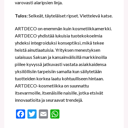
varovasti alaripsien linja.
Tulos:
Selkeät, täyteläiset ripset. Viettelevä katse.
ARTDECO on enemmän kuin kosmetiikkamerkki.
ARTDECO yhdistää lukuisia tuotekokoelmia
yhdeksi integroiduksi konseptiksi, mikä tekee
heistä ainutlaatuisia. Yrityksen menestyksen
salaisuus Saksan ja kansainvälisillä markkinoilla
piilee kyvyssä jatkuvasti vastata asiakkaidensa
yksilöllisiin tarpeisiin samalla kun säilytetään
tuotteiden korkea laatu kohtuulliseen hintaan.
ARTDECO-kosmetiikka on suunnattu
itsevarmoille, itsenäisille naisille, jotka etsivät
innovaatioita ja seuraavat trendejä.
Facebook
Twitter
Email
WhatsApp