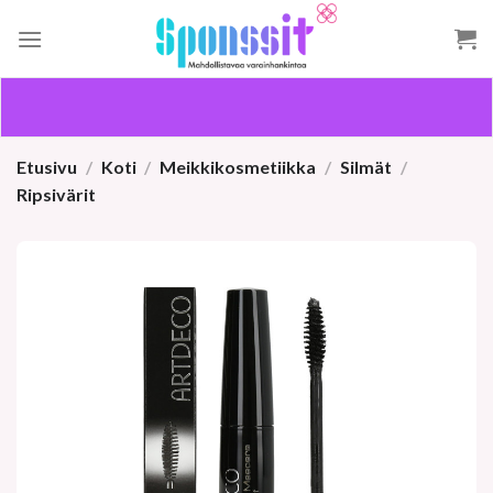
Skip
to
content
Etusivu
/
Koti
/
Meikkikosmetiikka
/
Silmät
/
Ripsivärit