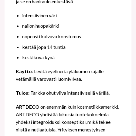
ja se on hankauksenkestävä.
intensiivinen väri
nailon huopakärki
nopeasti kuivuva koostumus
kestää jopa 14 tuntia
keskikova kynä
Käyttö:
Levitä eyelineria yläluomen rajalle
vetämällä varovasti luomiviivaa.
Tulos:
Tarkka ohut viiva intensiivisellä värillä.
ARTDECO
on enemmän kuin kosmetiikkamerkki,
ARTDECO yhdistää lukuisia tuotekokoelmia
yhdeksi integroiduksi konseptiksi, mikä tekee
niistä ainutlaatuisia. Yrityksen menestyksen