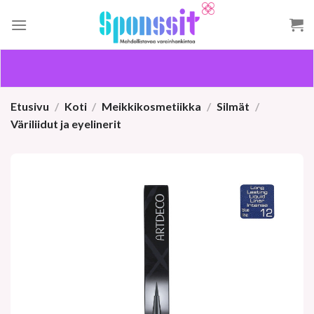
Skip
to
content
Etusivu
/
Koti
/
Meikkikosmetiikka
/
Silmät
/
Väriliidut ja eyelinerit