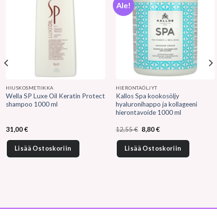
Ale!
HIUSKOSMETIIKKA
HIERONTAÖLJYT
Wella SP Luxe Oil Keratin Protect
Kallos Spa kookosöljy
shampoo 1000 ml
hyaluronihappo ja kollageeni
hierontavoide 1000 ml
Alkuperäinen
Nykyinen
31,00
€
12,55
€
8,80
€
hinta
hinta
oli:
on:
12,55 €.
8,80 €.
Lisää Ostoskoriin
Lisää Ostoskoriin