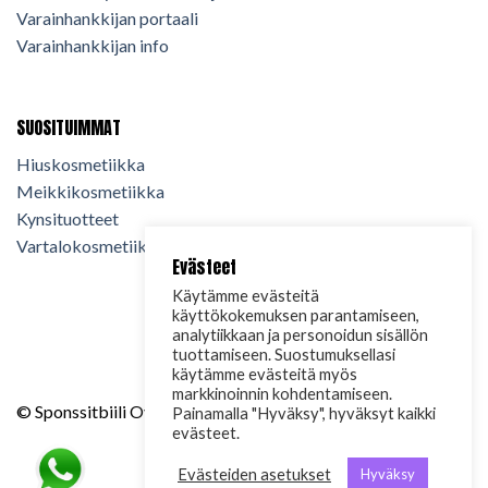
Varainhankkijan portaali
Varainhankkijan info
SUOSITUIMMAT
Hiuskosmetiikka
Meikkikosmetiikka
Kynsituotteet
Vartalokosmetiikka
Evästeet
Käytämme evästeitä
käyttökokemuksen parantamiseen,
analytiikkaan ja personoidun sisällön
tuottamiseen. Suostumuksellasi
käytämme evästeitä myös
markkinoinnin kohdentamiseen.
© Sponssitbiili Oy. 2024. Kaikki oikeudet pidätetään.
Painamalla "Hyväksy", hyväksyt kaikki
evästeet.
Evästeiden asetukset
Hyväksy