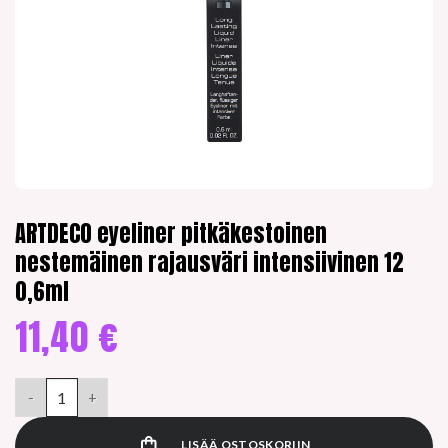
ARTDECO eyeliner pitkäkestoinen
nestemäinen rajausväri intensiivinen 12
0,6ml
11,40
€
ARTDECO eyeliner pitkäkestoinen nestemäinen rajausväri inten
LISÄÄ OSTOSKORIIN