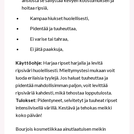
ansiosta se säilyttää kevyen koostumuksen ja
hoitaa ripsiä,
Kampaa hiukset huolellisesti,
Pidentää ja tuuheuttaa,
Ei varise tai tahraa,
Ei jätä paakkuja,
Käyttöohje:
Harjaa ripset harjalla ja levitä
ripsiväri huolellisesti. Mieltymystesi mukaan voit
luoda erilaisia tyylejä. Jos haluat tuuheuttaa ja
pidentää mahdollisimman paljon, voit levittää
ripsiväriä kahdesti, mikä tehostaa lopputulosta.
Tulokset:
Pidentyneet, selvitetyt ja tuuheat ripset
intensiivisellä värillä. Kestävä ja tehokas meikki
koko päivän!
Bourjois kosmetiikkaa ainutlaatuisen meikin