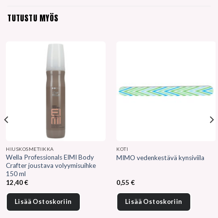
TUTUSTU MYÖS
HIUSKOSMETIIKKA
KOTI
Wella Professionals EIMI Body
MIMO vedenkestävä kynsiviila
Crafter joustava volyymisuihke
150 ml
12,40
€
0,55
€
Lisää Ostoskoriin
Lisää Ostoskoriin