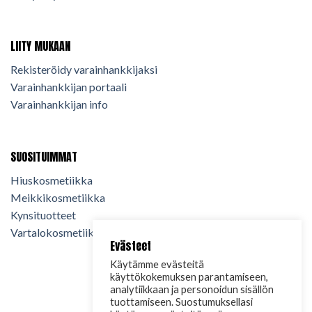
LIITY MUKAAN
Rekisteröidy varainhankkijaksi
Varainhankkijan portaali
Varainhankkijan info
SUOSITUIMMAT
Hiuskosmetiikka
Meikkikosmetiikka
Kynsituotteet
Vartalokosmetiikka
Evästeet
Käytämme evästeitä
käyttökokemuksen parantamiseen,
analytiikkaan ja personoidun sisällön
tuottamiseen. Suostumuksellasi