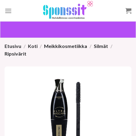
Skip
to
content
Etusivu
/
Koti
/
Meikkikosmetiikka
/
Silmät
/
Ripsivärit