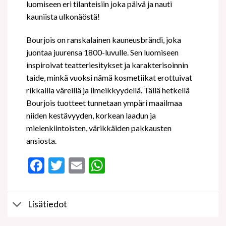
luomiseen eri tilanteisiin joka päivä ja nauti
kauniista ulkonäöstä!
Bourjois on ranskalainen kauneusbrändi, joka
juontaa juurensa 1800-luvulle. Sen luomiseen
inspiroivat teatteriesitykset ja karakterisoinnin
taide, minkä vuoksi nämä kosmetiikat erottuivat
rikkailla väreillä ja ilmeikkyydellä. Tällä hetkellä
Bourjois tuotteet tunnetaan ympäri maailmaa
niiden kestävyyden, korkean laadun ja
mielenkiintoisten, värikkäiden pakkausten
ansiosta.
Facebook
Twitter
Email
WhatsApp
Lisätiedot